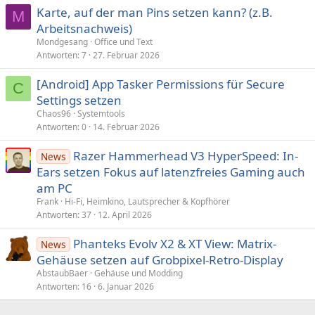
Karte, auf der man Pins setzen kann? (z.B.
M
Arbeitsnachweis)
Mondgesang
Office und Text
Antworten
7
27. Februar 2026
[Android] App Tasker Permissions für Secure
C
Settings setzen
Chaos96
Systemtools
Antworten
0
14. Februar 2026
Razer Hammerhead V3 HyperSpeed: In-
News
Ears setzen Fokus auf latenzfreies Gaming auch
am PC
Frank
Hi-Fi, Heimkino, Lautsprecher & Kopfhörer
Antworten
37
12. April 2026
Phanteks Evolv X2 & XT View: Matrix-
News
Gehäuse setzen auf Grobpixel-Retro-Display
AbstaubBaer
Gehäuse und Modding
Antworten
16
6. Januar 2026