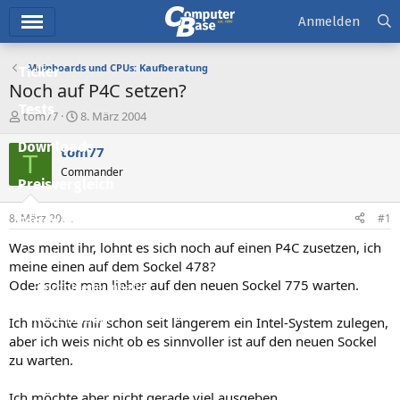
Hauptmenü
Anmelden
Mainboards und CPUs: Kaufberatung
Ticker
Noch auf P4C setzen?
Tests
E
E
tom77
8. März 2004
r
r
Downloads
s
s
tom77
T
t
t
Commander
e
e
Preisvergleich
l
l
l
l
8. März 2004
#1
Forum
e
t
r
a
Was meint ihr, lohnt es sich noch auf einen P4C zusetzen, ich
Aktuelles
m
meine einen auf dem Sockel 478?
Oder sollte man lieber auf den neuen Sockel 775 warten.
Empfohlene Inhalte
Neue Beiträge
Ich möchte mir schon seit längerem ein Intel-System zulegen,
aber ich weis nicht ob es sinnvoller ist auf den neuen Sockel
Neueste Aktivitäten
zu warten.
Leserartikel
Ich möchte aber nicht gerade viel ausgeben.