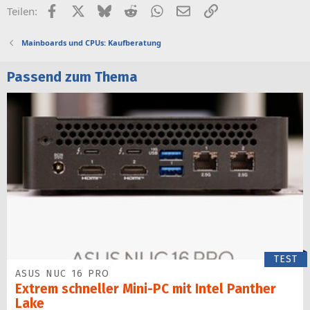
Facebook
X (Twitter)
Bluesky
Reddit
WhatsApp
E-Mail
Link
Teilen:
Mainboards und CPUs: Kaufberatung
Passend zum Thema
TEST
ASUS NUC 16 PRO
Extrem schneller Mini-PC mit Intel Panther
Lake