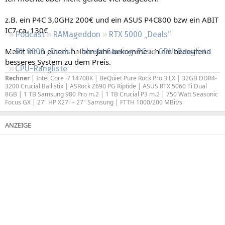
Regeln
z.B. ein P4C 3,0GHz 200€ und ein ASUS P4C800 bzw ein ABIT
IC7 ca. 130€
Podcast
RAMageddon
RTX 5000 „Deals“
Meint ihr in einem halben Jahr bekomme ich ein bedeutend
RX 9000 „Deals“
Ideale Gaming-PCs
GPU-Rangliste
besseres System zu dem Preis.
CPU-Rangliste
Rechner
| Intel Core i7 14700K | BeQuiet Pure Rock Pro 3 LX | 32GB DDR4-
3200 Crucial Ballistix | ASRock Z690 PG Riptide | ASUS RTX 5060 Ti Dual
8GB | 1 TB Samsung 980 Pro m.2 | 1 TB Crucial P3 m.2 | 750 Watt Seasonic
Focus GX | 27" HP X27i + 27" Samsung | FTTH 1000/200 MBit/s