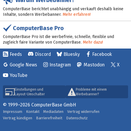
ComputerBase berichtet unabhängig und verkauft deshalb keine
Inhalte, sondern Werbebanner.
Mehr erfahren!
ComputerBase Pro
ComputerBase Pro ist die werbefreie, schnelle, flexible und
zugleich faire Variante von ComputerBase.
Mehr dazu!
Feeds
Discord
Bluesky
Facebook
Google News
Instagram
Mastodon
X
YouTube
Einstellungen und
Probleme mit einem
Layout-Umschalter
Werbebanner?
© 1999–2026 ComputerBase GmbH
Impressum
Kontakt
Mediadaten
Vertrag widerrufen
Vertrag kündigen
Barrierefreiheit
Datenschutz