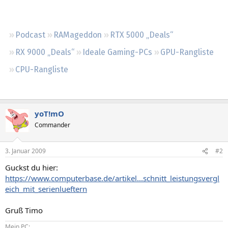
Regeln
Podcast
RAMageddon
RTX 5000 „Deals“
RX 9000 „Deals“
Ideale Gaming-PCs
GPU-Rangliste
CPU-Rangliste
yoT!mO
Commander
3. Januar 2009
#2
Guckst du hier:
https://www.computerbase.de/artikel...schnitt_leistungsvergl
eich_mit_serienlueftern
Gruß Timo
Mein PC: