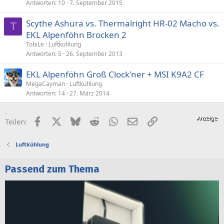
Antworten
10
7. September 2015
Scythe Ashura vs. Thermalright HR-02 Macho vs.
T
EKL Alpenföhn Brocken 2
TobiLe
Luftkühlung
Antworten
5
26. September 2013
EKL Alpenföhn Groß Clock'ner + MSI K9A2 CF
MegaCayman
Luftkühlung
Antworten
14
27. März 2014
Facebook
X (Twitter)
Bluesky
Reddit
WhatsApp
E-Mail
Link
Teilen:
Luftkühlung
Passend zum Thema