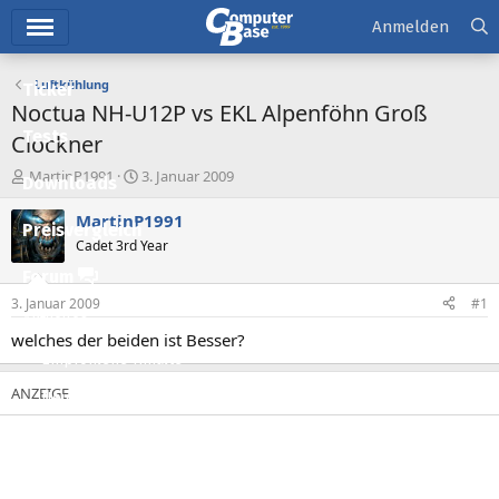
Hauptmenü
Anmelden
Luftkühlung
Ticker
Noctua NH-U12P vs EKL Alpenföhn Groß
Tests
Clockner
E
E
MartinP1991
3. Januar 2009
Downloads
r
r
s
s
MartinP1991
Preisvergleich
t
t
Cadet 3rd Year
e
e
l
l
Forum
l
l
3. Januar 2009
#1
e
t
Aktuelles
r
a
welches der beiden ist Besser?
m
Empfohlene Inhalte
Neue Beiträge
Neueste Aktivitäten
Leserartikel