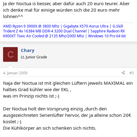
Ja der Noctua is besser, aber dafür auch 20 euro teurer. Aber
ich denke mal für einiige würden sich die 20 euro mehr
lohnen^^
AMD Ryzen 9 3900X @ 3800 Mhz | Gigabyte X570 Aorus Ultra | G.Skill
Trident Z 4x 16384 MB DDR-4 3200 Dual Channel | Sapphire Radeon RX
6900XT Toxic Air Cooled @ 2135 Mhz/2000 Mhz | Windows 10 Pro 64 bit
Chary
C
Lt. Junior Grade
4. Januar 2009
#5
Naja der Noctua ist mit gleichen Lüftern jeweils MAXIMAL ein
halbes Grad kühler wie der EKL ,
was im Prinzip nichts ist ;-)
Der Noctua holt den Vorsprung einzig ,durch den
ausgezeichneten Serienlüfter hervor, der ja alleine schon 20€
kostet ;-)
Die Kühlkörper an sich schenken sich nichts.