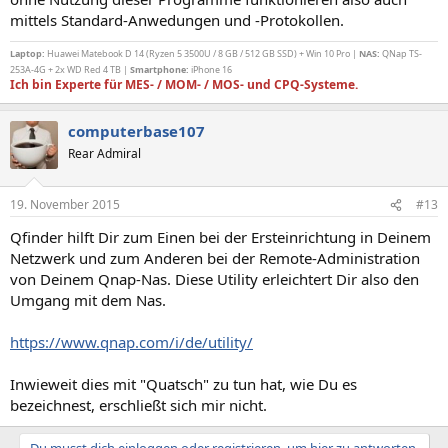
mittels Standard-Anwedungen und -Protokollen.
Laptop:
Huawei Matebook D 14 (Ryzen 5 3500U / 8 GB / 512 GB SSD) + Win 10 Pro |
NAS:
QNap TS-
253A-4G + 2x WD Red 4 TB |
Smartphone:
iPhone 16
Ich bin Experte für MES- / MOM- / MOS- und CPQ-Systeme.
computerbase107
Rear Admiral
19. November 2015
#13
Qfinder hilft Dir zum Einen bei der Ersteinrichtung in Deinem
Netzwerk und zum Anderen bei der Remote-Administration
von Deinem Qnap-Nas. Diese Utility erleichtert Dir also den
Umgang mit dem Nas.
https://www.qnap.com/i/de/utility/
Inwieweit dies mit "Quatsch" zu tun hat, wie Du es
bezeichnest, erschließt sich mir nicht.