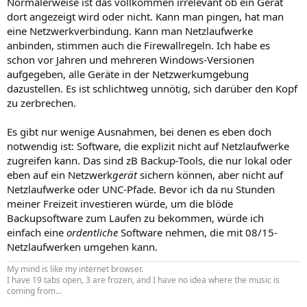
Normalerweise ist das vollkommen irrelevant ob ein Gerät
dort angezeigt wird oder nicht. Kann man pingen, hat man
eine Netzwerkverbindung. Kann man Netzlaufwerke
anbinden, stimmen auch die Firewallregeln. Ich habe es
schon vor Jahren und mehreren Windows-Versionen
aufgegeben, alle Geräte in der Netzwerkumgebung
dazustellen. Es ist schlichtweg unnötig, sich darüber den Kopf
zu zerbrechen.
Es gibt nur wenige Ausnahmen, bei denen es eben doch
notwendig ist: Software, die explizit nicht auf Netzlaufwerke
zugreifen kann. Das sind zB Backup-Tools, die nur lokal oder
eben auf ein Netzwerk
gerät
sichern können, aber nicht auf
Netzlaufwerke oder UNC-Pfade. Bevor ich da nu Stunden
meiner Freizeit investieren würde, um die blöde
Backupsoftware zum Laufen zu bekommen, würde ich
einfach eine
ordentliche
Software nehmen, die mit 08/15-
Netzlaufwerken umgehen kann.
My mind is like my internet browser.
I have 19 tabs open, 3 are frozen, and I have no idea where the music is
coming from...