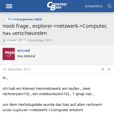
Hauptmenü
Anmelden
Netzwerkspeicher (NAS)
Ticker
noob frage , explorer->netzwerk->Computer,
Tests
nas verschwunden
E
E
scryed
15. November 2015
Downloads
r
r
s
s
scryed
S
Preisvergleich
t
t
Vice Admiral
e
e
l
l
Forum
l
l
15. November 2015
#1
e
t
Aktuelles
r
a
hi ,
m
Empfohlene Inhalte
ich hab ein kleines heimnetzwerk am laufen , zwei
Neue Beiträge
rechner(win10) , ein notebook(win10) , 1 qnap nas ,
Neueste Aktivitäten
vor dem Herbstupdate wurde das Nas auf allen rechnern
Leserartikel
unter explorer->netzwerk->Computer erkannt