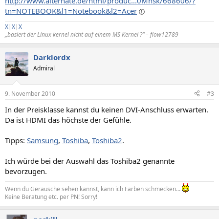
http://www.alternate.de/html/produc...0Mnsk/668606/?
tn=NOTEBOOK&l1=Notebook&l2=Acer
X
|
X
|
X
„basiert der Linux kernel nicht auf einem MS Kernel ?“ – flow12789
Darklordx
Admiral
9. November 2010
#3
In der Preisklasse kannst du keinen DVI-Anschluss erwarten.
Da ist HDMI das höchste der Gefühle.
Tipps:
Samsung
,
Toshiba
,
Toshiba2
.
Ich würde bei der Auswahl das Toshiba2 genannte
bevorzugen.
Wenn du Geräusche sehen kannst, kann ich Farben schmecken...
Keine Beratung etc. per PN! Sorry!