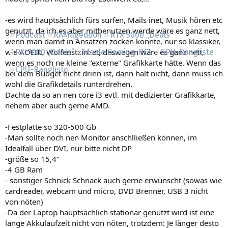
Regeln
-es wird hauptsächlich fürs surfen, Mails inet, Musik hören etc
genutzt, da ich es aber mitbenutzen werde wäre es ganz nett,
Podcast
RAMageddon
RTX 5000 „Deals“
wenn man damit in Ansätzen zocken könnte, nur so klassiker,
wie AOEIII, Wolfenstein: et, deswegen wäre es ganz nett,
RX 9000 „Deals“
Ideale Gaming-PCs
GPU-Rangliste
wenn es noch ne kleine "externe" Grafikkarte hätte. Wenn das
CPU-Rangliste
bei dem Budget nicht drinn ist, dann halt nicht, dann muss ich
wohl die Grafikdetails runterdrehen.
Dachte da so an nen core i3 evtl. mit dedizierter Grafikkarte,
nehem aber auch gerne AMD.
-Festplatte so 320-500 Gb
-Man sollte noch nen Monitor anschlließen können, im
Idealfall über DVI, nur bitte nicht DP
-größe so 15,4"
-4 GB Ram
- sonstiger Schnick Schnack auch gerne erwünscht (sowas wie
cardreader, webcam und micro, DVD Brenner, USB 3 nicht
von nöten)
-Da der Laptop hauptsächlich stationär genutzt wird ist eine
lange Akkulaufzeit nicht von nöten, trotzdem: Je länger desto