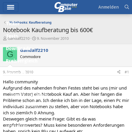
Hauptmenü
Anmelden
Notebooks: Kaufberatung
Ticker
Notebook Kaufberatung bis 600€
Tests
E
E
Gandalf2210
9. November 2010
r
r
Downloads
s
s
Gandalf2210
G
t
t
Commodore
e
e
Preisvergleich
l
l
l
l
9. November 2010
#1
Forum
e
t
r
a
Hallo community
Aktuelles
m
Aufgrund des nahenden frohen Festes steht bei uns (mir und
meinem Vater) ein Notebook Kauf an. Aber hier fangen die
Empfohlene Inhalte
Pribleme schon an. Ich denke ich bin in der Lage, einen Pc mir
Neue Beiträge
individuell zusammen zu stellen, aber von Notebooks habe
ich so ziemlich 0 Ahnung.
Neueste Aktivitäten
Deswegen gleich meine Frage: Gibt es da was
empfehlenswertes? Muss keine besonderen Anforderungen
Leserartikel
haben, sprich kein Blu ray Laufwerk etc...