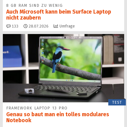
8 GB RAM SIND ZU WENIG
Auch Microsoft kann beim Surface Laptop
nicht zaubern
Kommentare
133
28.07.2026
Umfrage
TEST
FRAMEWORK LAPTOP 13 PRO
Genau so baut man ein tolles modulares
Notebook