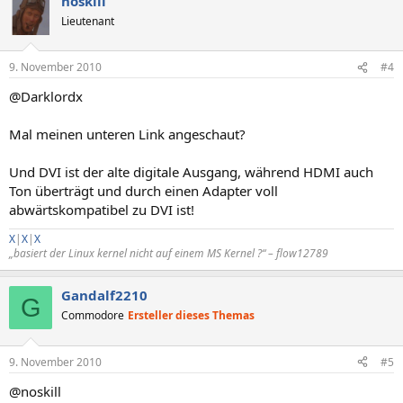
noskill
Lieutenant
9. November 2010
#4
@Darklordx
Mal meinen unteren Link angeschaut?
Und DVI ist der alte digitale Ausgang, während HDMI auch
Ton überträgt und durch einen Adapter voll
abwärtskompatibel zu DVI ist!
X
|
X
|
X
„basiert der Linux kernel nicht auf einem MS Kernel ?“ – flow12789
Gandalf2210
G
Commodore
Ersteller dieses Themas
9. November 2010
#5
@noskill