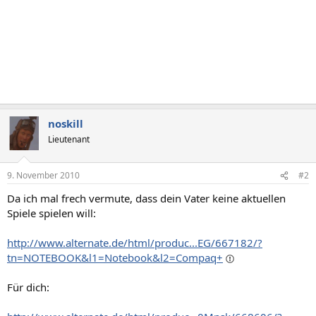
noskill
Lieutenant
9. November 2010
#2
Da ich mal frech vermute, dass dein Vater keine aktuellen
Spiele spielen will:
http://www.alternate.de/html/produc...EG/667182/?
tn=NOTEBOOK&l1=Notebook&l2=Compaq+
Für dich: