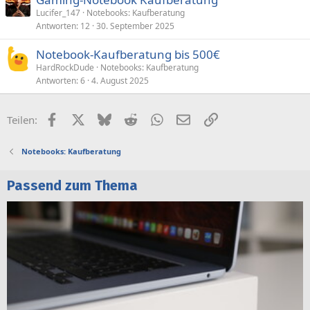
Lucifer_147
Notebooks: Kaufberatung
Antworten
12
30. September 2025
Notebook-Kaufberatung bis 500€
HardRockDude
Notebooks: Kaufberatung
Antworten
6
4. August 2025
Facebook
X (Twitter)
Bluesky
Reddit
WhatsApp
E-Mail
Link
Teilen:
Notebooks: Kaufberatung
Passend zum Thema