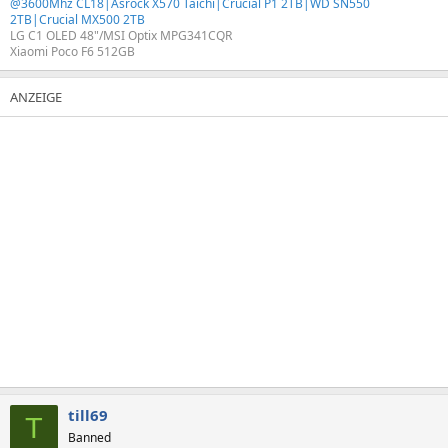
@3600Mhz CL18|Asrock X570 Taichi|Crucial P1 2TB|WD SN550
2TB|Crucial MX500 2TB
LG C1 OLED 48"/MSI Optix MPG341CQR
Xiaomi Poco F6 512GB
till69
T
Banned