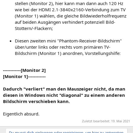
stellen (Monitor 2), hier kann man dann auch 120 Hz
wie bei der HDMI 2.1-3840x2160-Verbindung zum TV
(Monitor 1) wählen, die gleiche Bildwiederholfrequenz
auf beiden Ausgängen verhindert potenziell Bild-
Stottern/-Flackern;
Diesen zweiten mini "Phantom-Receiver-Bildschirm"
über/unter links oder rechts vom primären TV-
Bildschirm (Monitor 1) anordnen, Vorstellungshilfe:
------------[Monitor 2]
[Monitor 1]------------
Dadurch "verliert" man den Mauszeiger nicht, da man
diesen in Windows nicht "diagonal" zu einem anderen
Bildschirm verschieben kann.
Eigentlich absurd.
Zuletzt bearbeitet:
19. Mai 2021
Du musst dich einloggen oder registrieren, um hier zu antworten.