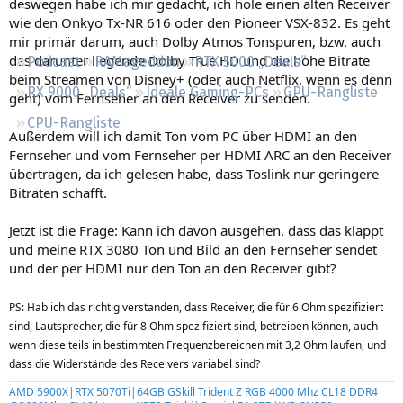
deswegen habe ich mir gedacht, ich hole einen alten Receiver
Regeln
wie den
Onkyo Tx-NR 616 oder den
Pioneer VSX-832. Es geht
mir primär darum, auch Dolby Atmos Tonspuren, bzw. auch
das darunter liegende Dolby True HD und die hohe Bitrate
Podcast
RAMageddon
RTX 5000 „Deals“
beim Streamen von Disney+ (oder auch Netflix, wenn es denn
RX 9000 „Deals“
Ideale Gaming-PCs
GPU-Rangliste
geht) vom Fernseher an den Receiver zu senden.
CPU-Rangliste
Außerdem will ich damit Ton vom PC über HDMI an den
Fernseher und vom Fernseher per HDMI ARC an den Receiver
übertragen, da ich gelesen habe, dass Toslink nur geringere
Bitraten schafft.
Jetzt ist die Frage: Kann ich davon ausgehen, dass das klappt
und meine RTX 3080 Ton und Bild an den Fernseher sendet
und der per HDMI nur den Ton an den Receiver gibt?
PS: Hab ich das richtig verstanden, dass Receiver, die für 6 Ohm spezifiziert
sind, Lautsprecher, die für 8 Ohm spezifiziert sind, betreiben können, auch
wenn diese teils in bestimmten Frequenzbereichen mit 3,2 Ohm laufen, und
dass die Widerstände des Receivers variabel sind?
AMD 5900X|RTX 5070Ti|64GB GSkill Trident Z RGB 4000 Mhz CL18 DDR4