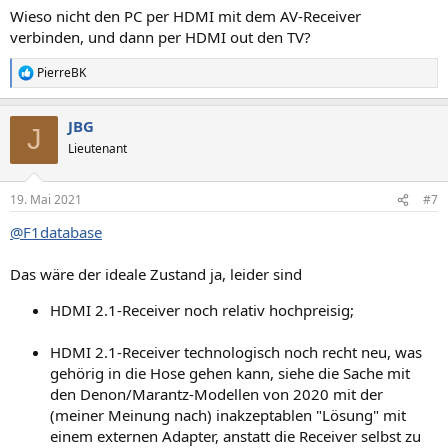
Wieso nicht den PC per HDMI mit dem AV-Receiver
verbinden, und dann per HDMI out den TV?
PierreBK
R
e
a
JBG
k
J
t
Lieutenant
i
o
n
19. Mai 2021
#7
e
n
@F1database
:
Das wäre der ideale Zustand ja, leider sind
HDMI 2.1-Receiver noch relativ hochpreisig;
HDMI 2.1-Receiver technologisch noch recht neu, was
gehörig in die Hose gehen kann, siehe die Sache mit
den Denon/Marantz-Modellen von 2020 mit der
(meiner Meinung nach) inakzeptablen "Lösung" mit
einem externen Adapter, anstatt die Receiver selbst zu