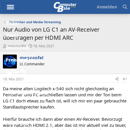
Hauptmenü
Anmelden
Fernseher und Media-Streaming
Ticker
Nur Audio von LG C1 an AV-Receiver
Tests
übertragen per HDMI ARC
E
E
megaapfel
18. Mai 2021
Downloads
r
r
s
s
megaapfel
Preisvergleich
t
t
Lt. Commander
e
e
l
l
Forum
l
l
18. Mai 2021
#1
e
t
Aktuelles
r
a
Da meine alten Logitech x-540 sich nicht gleichzeitig an
m
Empfohlene Inhalte
Fernseher und PC anschließen lassen und mir der Ton beim
LG C1 doch etwas zu flach ist, will ich mir ein paar gebrauchte
Neue Beiträge
Standlautsprecher kaufen.
Neueste Aktivitäten
Hierfür brauche ich dann aber einen AV-Receiver. Bevorzugt
Leserartikel
wäre natürlich HDMI 2.1, aber das ist mir aktuell viel zu teuer,