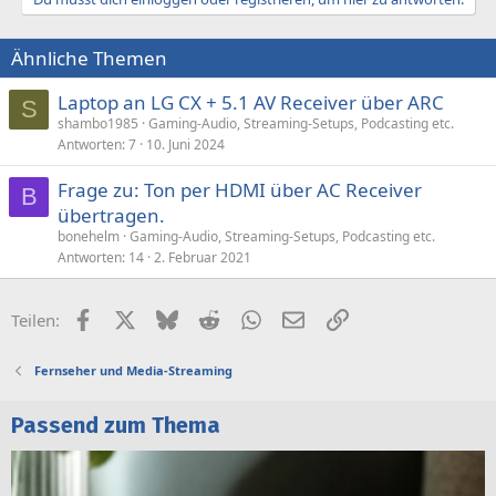
Ähnliche Themen
Laptop an LG CX + 5.1 AV Receiver über ARC
S
shambo1985
Gaming-Audio, Streaming-Setups, Podcasting etc.
Antworten
7
10. Juni 2024
Frage zu: Ton per HDMI über AC Receiver
B
übertragen.
bonehelm
Gaming-Audio, Streaming-Setups, Podcasting etc.
Antworten
14
2. Februar 2021
Facebook
X (Twitter)
Bluesky
Reddit
WhatsApp
E-Mail
Link
Teilen:
Fernseher und Media-Streaming
Passend zum Thema