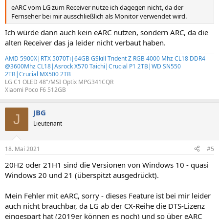
eARC vom LG zum Receiver nutze ich dagegen nicht, da der
Fernseher bei mir ausschließlich als Monitor verwendet wird.
Ich würde dann auch kein eARC nutzen, sondern ARC, da die
alten Receiver das ja leider nicht verbaut haben.
AMD 5900X|RTX 5070Ti|64GB GSkill Trident Z RGB 4000 Mhz CL18 DDR4
@3600Mhz CL18|Asrock X570 Taichi|Crucial P1 2TB|WD SN550
2TB|Crucial MX500 2TB
LG C1 OLED 48"/MSI Optix MPG341CQR
Xiaomi Poco F6 512GB
JBG
J
Lieutenant
18. Mai 2021
#5
20H2 oder 21H1 sind die Versionen von Windows 10 - quasi
Windows 20 und 21 (überspitzt ausgedrückt).
Mein Fehler mit eARC, sorry - dieses Feature ist bei mir leider
auch nicht brauchbar, da LG ab der CX-Reihe die DTS-Lizenz
eingespart hat (2019er können es noch) und so über eARC