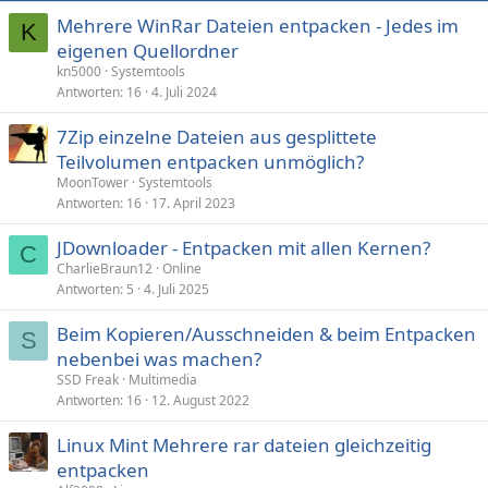
Mehrere WinRar Dateien entpacken - Jedes im
K
eigenen Quellordner
kn5000
Systemtools
Antworten
16
4. Juli 2024
7Zip einzelne Dateien aus gesplittete
Teilvolumen entpacken unmöglich?
MoonTower
Systemtools
Antworten
16
17. April 2023
JDownloader - Entpacken mit allen Kernen?
C
CharlieBraun12
Online
Antworten
5
4. Juli 2025
Beim Kopieren/Ausschneiden & beim Entpacken
S
nebenbei was machen?
SSD Freak
Multimedia
Antworten
16
12. August 2022
Linux Mint Mehrere rar dateien gleichzeitig
entpacken