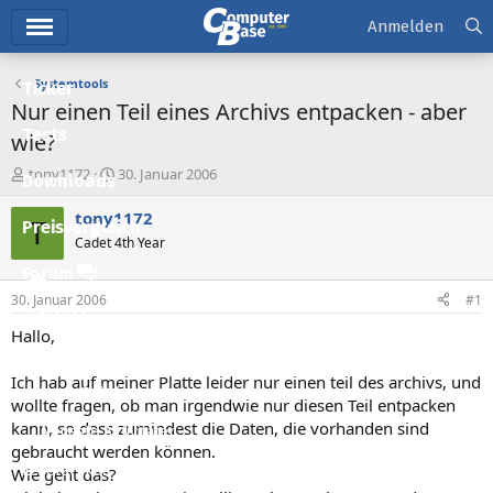
Hauptmenü
Anmelden
Systemtools
Ticker
Nur einen Teil eines Archivs entpacken - aber
Tests
wie?
E
E
tony1172
30. Januar 2006
Downloads
r
r
s
s
tony1172
T
Preisvergleich
t
t
Cadet 4th Year
e
e
l
l
Forum
l
l
30. Januar 2006
#1
e
t
Aktuelles
r
a
Hallo,
m
Empfohlene Inhalte
Ich hab auf meiner Platte leider nur einen teil des archivs, und
Neue Beiträge
wollte fragen, ob man irgendwie nur diesen Teil entpacken
kann, so dass zumindest die Daten, die vorhanden sind
Neueste Aktivitäten
gebraucht werden können.
Leserartikel
Wie geht das?