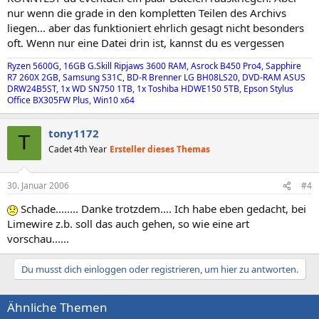
nur wenn die grade in den kompletten Teilen des Archivs
liegen... aber das funktioniert ehrlich gesagt nicht besonders
oft. Wenn nur eine Datei drin ist, kannst du es vergessen
Ryzen 5600G, 16GB G.Skill Ripjaws 3600 RAM, Asrock B450 Pro4, Sapphire
R7 260X 2GB, Samsung S31C, BD-R Brenner LG BH08LS20, DVD-RAM ASUS
DRW24B5ST, 1x WD SN750 1TB, 1x Toshiba HDWE150 5TB, Epson Stylus
Office BX305FW Plus, Win10 x64
tony1172
T
Cadet 4th Year
Ersteller dieses Themas
30. Januar 2006
#4
Schade........ Danke trotzdem.... Ich habe eben gedacht, bei
Limewire z.b. soll das auch gehen, so wie eine art
vorschau......
Du musst dich einloggen oder registrieren, um hier zu antworten.
Ähnliche Themen