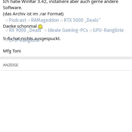
Ich habe WinRar 3.42, installiere aber auch gerne andere
Regeln
Software.
(das Archiv ist im .rar Format)
Podcast
RAMageddon
RTX 5000 „Deals“
Danke schonmal
RX 9000 „Deals“
Ideale Gaming-PCs
GPU-Rangliste
Sufu hat nichts ausgespuckt.
CPU-Rangliste
Mfg Toni