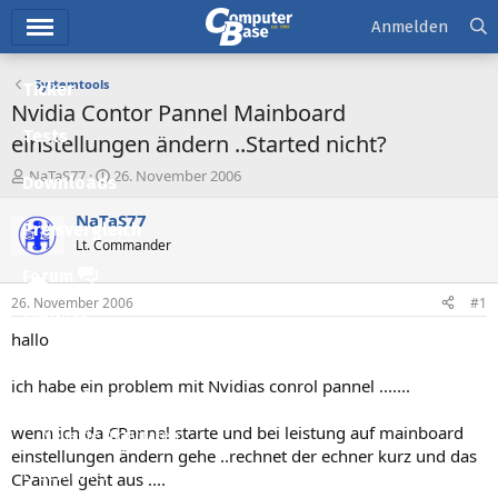
Hauptmenü
Anmelden
Systemtools
Ticker
Nvidia Contor Pannel Mainboard
Tests
einstellungen ändern ..Started nicht?
E
E
NaTaS77
26. November 2006
Downloads
r
r
s
s
NaTaS77
Preisvergleich
t
t
Lt. Commander
e
e
l
l
Forum
l
l
26. November 2006
#1
e
t
Aktuelles
r
a
hallo
m
Empfohlene Inhalte
ich habe ein problem mit Nvidias conrol pannel .......
Neue Beiträge
wenn ich da CPannel starte und bei leistung auf mainboard
Neueste Aktivitäten
einstellungen ändern gehe ..rechnet der echner kurz und das
Leserartikel
CPannel geht aus ....