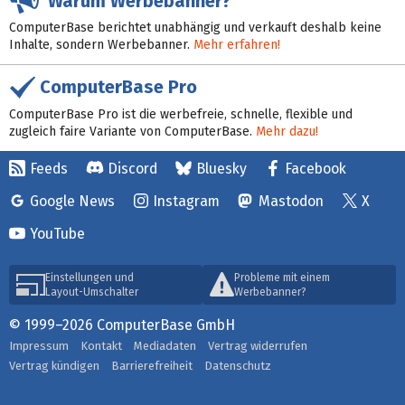
Warum Werbebanner?
ComputerBase berichtet unabhängig und verkauft deshalb keine
Inhalte, sondern Werbebanner.
Mehr erfahren!
ComputerBase Pro
ComputerBase Pro ist die werbefreie, schnelle, flexible und
zugleich faire Variante von ComputerBase.
Mehr dazu!
Feeds
Discord
Bluesky
Facebook
Google News
Instagram
Mastodon
X
YouTube
Einstellungen und
Probleme mit einem
Layout-Umschalter
Werbebanner?
© 1999–2026 ComputerBase GmbH
Impressum
Kontakt
Mediadaten
Vertrag widerrufen
Vertrag kündigen
Barrierefreiheit
Datenschutz