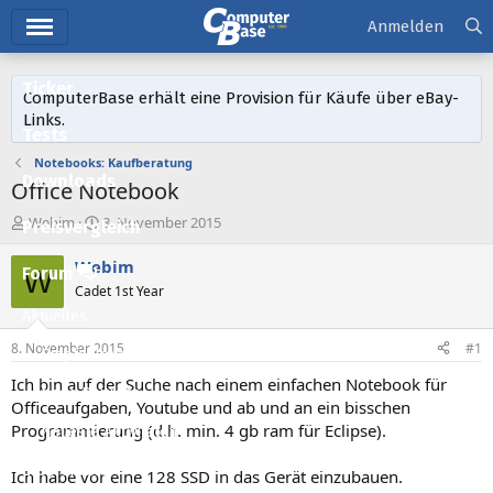
Hauptmenü
Anmelden
Ticker
ComputerBase erhält eine Provision für Käufe über eBay-
Links.
Tests
Notebooks: Kaufberatung
Downloads
Office Notebook
E
E
Webim
8. November 2015
Preisvergleich
r
r
s
s
Webim
Forum
W
t
t
Cadet 1st Year
e
e
Aktuelles
l
l
l
l
8. November 2015
#1
Empfohlene Inhalte
e
t
r
a
Ich bin auf der Suche nach einem einfachen Notebook für
Neue Beiträge
m
Officeaufgaben, Youtube und ab und an ein bisschen
Programmierung (d.h. min. 4 gb ram für Eclipse).
Neueste Aktivitäten
Leserartikel
Ich habe vor eine 128 SSD in das Gerät einzubauen.