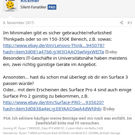
Rickmer
Silent-Fanatiker
PRO
8. November 2015
#3
Im Minimalen gibt es sicher gebrauchte/refurbished
Thinkpads oder so im 150-350€ Bereich, z.B. sowas:
http://www.ebay.de/itm/Lenovo-Think...945078?
hash=item3d081a47b6:g:W3QAAOSwNgxWElTa
Besonders IT-Geschäfte in Universitätsnähe haben meistens
ein, zwei richtig günstige Geräte im Angebot.
Ansonsten... hast du schon mal überlegt ob dir ein Surface 3
passen würde?
Oder... mit dem Erscheinen des Surface Pro 4 sind auch einige
Surface Pro 2 günstig zu bekommen, z.B.
http://www.ebay.de/itm/Surface-PRO-...935020?
hash=item3d0838a4ec:g:E8YAAOSwA4dWNh6i
PSA: Ich editiere häufiger meine Beiträge weil mir noch was einfällt. Im
Zweifelsfall bitte mal F5 versuchen.
Gaming PC: Ryzen 7 9800X3D, Zotac RTX 4090 OC, Custom WaKü mit MoRa 3 420
Heimserver: Ryzen 7 5800X auf Asrock Rack X570D4U mit 96GB ECC UDIMM, all-Flash Storage