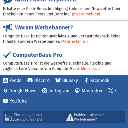
Erhalte eine Push-Benachrichtigung (oder einen Newsletter) bei
Erscheinen neuer Tests und Berichte:
Jetzt anmelden!
Warum Werbebanner?
ComputerBase berichtet unabhängig und verkauft deshalb keine
Inhalte, sondern Werbebanner.
Mehr erfahren!
ComputerBase Pro
ComputerBase Pro ist die werbefreie, schnelle, flexible und
zugleich faire Variante von ComputerBase.
Mehr dazu!
Feeds
Discord
Bluesky
Facebook
Google News
Instagram
Mastodon
X
YouTube
Einstellungen und
Probleme mit einem
Layout-Umschalter
Werbebanner?