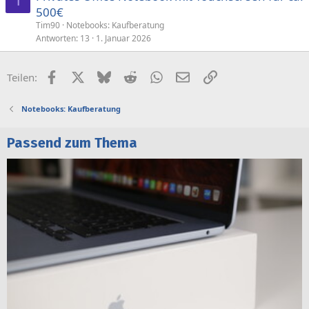
T
500€
Tim90
Notebooks: Kaufberatung
Antworten
13
1. Januar 2026
Facebook
X (Twitter)
Bluesky
Reddit
WhatsApp
E-Mail
Link
Teilen:
Notebooks: Kaufberatung
Passend zum Thema