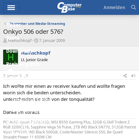
Hauptmenü
Anmelden
Fernseher und Media-Streaming
Ticker
Onkyo 506 oder 576?
Tests
E
E
Haifischkopf
7. Januar 2009
r
r
Downloads
s
s
Haifischkopf
H
t
t
Lt. Junior Grade
e
e
Preisvergleich
l
l
l
l
7. Januar 2009
#1
Forum
e
t
r
a
Ich wollte mir einen av receiver kaufen und wollte fragen
Aktuelles
m
worin sich die beiden unterscheiden.
unterscheiden sie sich von der tonqualität?
Empfohlene Inhalte
Neue Beiträge
Danke im voraus
Neueste Aktivitäten
PC: AMD Ryzen 7 5700X3D, MSI B550 Gaming Plus, 32GB G.Skill Trident Z
RGB 3200CL16, Sapphire Vega 56 Pulse, 2TB WD Black SN770, 512GB Patriot
Viper VPN100, WD Black 500GB, CoolerMaster Silencio 550, Be Quiet!
Leserartikel
Straight Power 11 650W CM