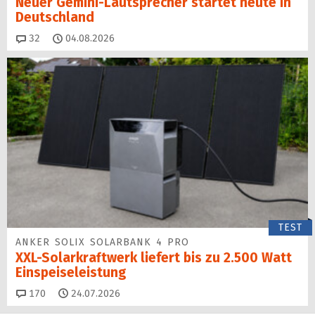
Neuer Gemini-Laut­spre­cher startet heu­te in
Deutschland
Kommentare
32
04.08.2026
TEST
ANKER SOLIX SOLARBANK 4 PRO
XXL-Solarkraftwerk liefert bis zu 2.500 Watt
Einspeise­leistung
Kommentare
170
24.07.2026