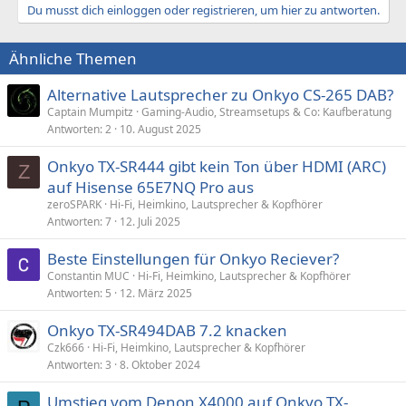
Du musst dich einloggen oder registrieren, um hier zu antworten.
Ähnliche Themen
Alternative Lautsprecher zu Onkyo CS-265 DAB?
Captain Mumpitz
Gaming-Audio, Streamsetups & Co: Kaufberatung
Antworten
2
10. August 2025
Onkyo TX-SR444 gibt kein Ton über HDMI (ARC)
Z
auf Hisense 65E7NQ Pro aus
zeroSPARK
Hi-Fi, Heimkino, Lautsprecher & Kopfhörer
Antworten
7
12. Juli 2025
Beste Einstellungen für Onkyo Reciever?
Constantin MUC
Hi-Fi, Heimkino, Lautsprecher & Kopfhörer
Antworten
5
12. März 2025
Onkyo TX-SR494DAB 7.2 knacken
Czk666
Hi-Fi, Heimkino, Lautsprecher & Kopfhörer
Antworten
3
8. Oktober 2024
Umstieg vom Denon X4000 auf Onkyo TX-