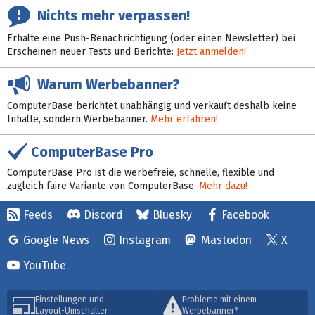
Nichts mehr verpassen!
Erhalte eine Push-Benachrichtigung (oder einen Newsletter) bei
Erscheinen neuer Tests und Berichte:
Jetzt anmelden!
Warum Werbebanner?
ComputerBase berichtet unabhängig und verkauft deshalb keine
Inhalte, sondern Werbebanner.
Mehr erfahren!
ComputerBase Pro
ComputerBase Pro ist die werbefreie, schnelle, flexible und
zugleich faire Variante von ComputerBase.
Mehr dazu!
Feeds
Discord
Bluesky
Facebook
Google News
Instagram
Mastodon
X
YouTube
Einstellungen und
Probleme mit einem
Layout-Umschalter
Werbebanner?