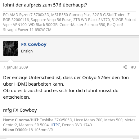
lohnt der aufpreis zum 576 überhaupt?
PC: AMD Ryzen 7 5700X3D, MSI B550 Gaming Plus, 32GB G.Skill Trident Z
RGB 3200CL16, Sapphire Vega 56 Pulse, 2TB WD Black SN770, 512GB Patriot
Viper VPN100, WD Black 500GB, CoolerMaster Silencio 550, Be Quiet!
Straight Power 11 650W CM
FX Cowboy
Ensign
7. Januar 2009
#3
Der einzige Unterschied ist, dass der Onkyo 576er den Ton
über HDMI bearbeiten kann.
Ob du es brauchst und es sich für dich lohnt musst du
entscheiden.
mfg FX Cowboy
Home Cinema/HiFi:
Toshiba 37XV505D, Heco Metas 700, Metas 500, Metas
Center2, Marantz SR-5004,
HTPC
, Denon DVD 1740
Nikon D3000:
18-105mm VR