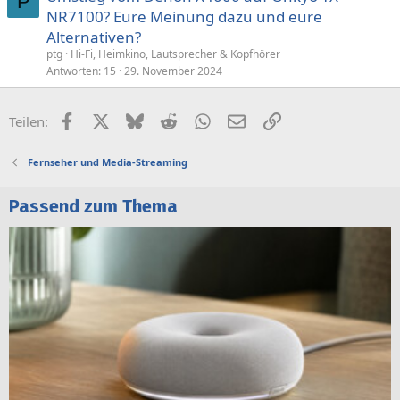
P
NR7100? Eure Meinung dazu und eure
Alternativen?
ptg
Hi-Fi, Heimkino, Lautsprecher & Kopfhörer
Antworten
15
29. November 2024
Facebook
X (Twitter)
Bluesky
Reddit
WhatsApp
E-Mail
Link
Teilen:
Fernseher und Media-Streaming
Passend zum Thema