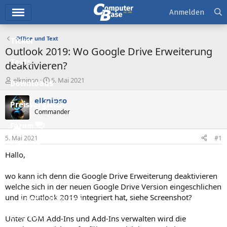
Hauptmenü
Anmelden
Office und Text
Ticker
Outlook 2019: Wo Google Drive Erweiterung
Tests
deaktivieren?
E
E
elknipso
5. Mai 2021
Downloads
r
r
s
s
elknipso
Preisvergleich
t
t
Commander
e
e
l
l
Forum
l
l
5. Mai 2021
#1
e
t
Aktuelles
r
a
Hallo,
m
Empfohlene Inhalte
wo kann ich denn die Google Drive Erweiterung deaktivieren
Neue Beiträge
welche sich in der neuen Google Drive Version eingeschlichen
und in Outlook 2019 integriert hat, siehe Screenshot?
Neueste Aktivitäten
Leserartikel
Unter COM Add-Ins und Add-Ins verwalten wird die