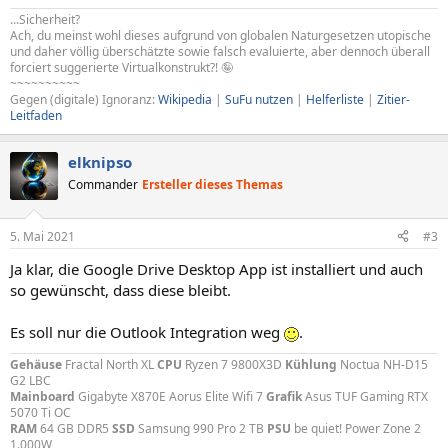
...Sicherheit?
Ach, du meinst wohl dieses aufgrund von globalen Naturgesetzen utopische
und daher völlig überschätzte sowie falsch evaluierte, aber dennoch überall
forciert suggerierte Virtualkonstrukt?! 🤪
~~~~~~~~~~
Gegen (digitale) Ignoranz:
Wikipedia
|
SuFu nutzen
|
Helferliste
|
Zitier-
Leitfaden
elknipso
Commander
Ersteller dieses Themas
5. Mai 2021
#3
Ja klar, die Google Drive Desktop App ist installiert und auch
so gewünscht, dass diese bleibt.
Es soll nur die Outlook Integration weg
.
Gehäuse
Fractal North XL
CPU
Ryzen 7 9800X3D
Kühlung
Noctua NH-D15
G2 LBC
Mainboard
Gigabyte X870E Aorus Elite Wifi 7
Grafik
Asus TUF Gaming RTX
5070 Ti OC
RAM
64 GB DDR5
SSD
Samsung 990 Pro 2 TB
PSU
be quiet! Power Zone 2
1.000W