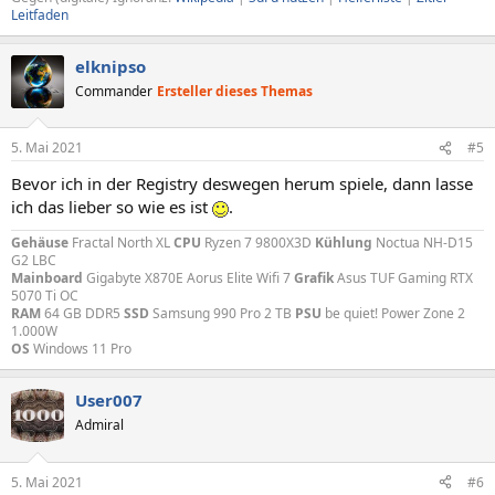
Leitfaden
elknipso
Commander
Ersteller dieses Themas
5. Mai 2021
#5
Bevor ich in der Registry deswegen herum spiele, dann lasse
ich das lieber so wie es ist
.
Gehäuse
Fractal North XL
CPU
Ryzen 7 9800X3D
Kühlung
Noctua NH-D15
G2 LBC
Mainboard
Gigabyte X870E Aorus Elite Wifi 7
Grafik
Asus TUF Gaming RTX
5070 Ti OC
RAM
64 GB DDR5
SSD
Samsung 990 Pro 2 TB
PSU
be quiet! Power Zone 2
1.000W
OS
Windows 11 Pro
User007
Admiral
5. Mai 2021
#6