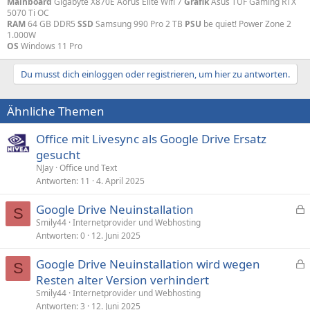
Mainboard
Gigabyte X870E Aorus Elite Wifi 7
Grafik
Asus TUF Gaming RTX
5070 Ti OC
RAM
64 GB DDR5
SSD
Samsung 990 Pro 2 TB
PSU
be quiet! Power Zone 2
1.000W
OS
Windows 11 Pro
Du musst dich einloggen oder registrieren, um hier zu antworten.
Ähnliche Themen
Office mit Livesync als Google Drive Ersatz
gesucht
NJay
Office und Text
Antworten
11
4. April 2025
Google Drive Neuinstallation
S
e
Smily44
Internetprovider und Webhosting
Antworten
0
12. Juni 2025
s
p
Google Drive Neuinstallation wird wegen
e
S
e
Resten alter Version verhindert
r
s
Smily44
Internetprovider und Webhosting
r
p
Antworten
3
12. Juni 2025
t