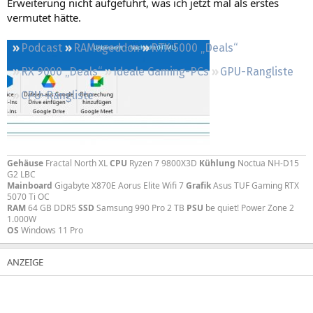
Erweiterung nicht aufgeführt, was ich jetzt mal als erstes
Regeln
vermutet hätte.
Podcast
RAMageddon
RTX 5000 „Deals“
RX 9000 „Deals“
Ideale Gaming-PCs
GPU-Rangliste
CPU-Rangliste
Gehäuse
Fractal North XL
CPU
Ryzen 7 9800X3D
Kühlung
Noctua NH-D15
G2 LBC
Mainboard
Gigabyte X870E Aorus Elite Wifi 7
Grafik
Asus TUF Gaming RTX
5070 Ti OC
RAM
64 GB DDR5
SSD
Samsung 990 Pro 2 TB
PSU
be quiet! Power Zone 2
1.000W
OS
Windows 11 Pro