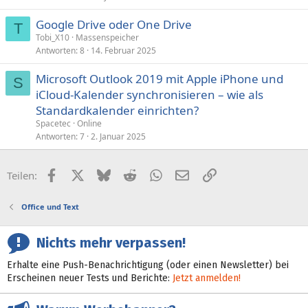
e
Google Drive oder One Drive
r
T
Tobi_X10
Massenspeicher
r
Antworten
8
14. Februar 2025
t
Microsoft Outlook 2019 mit Apple iPhone und
S
iCloud-Kalender synchronisieren – wie als
Standardkalender einrichten?
Spacetec
Online
Antworten
7
2. Januar 2025
Facebook
X (Twitter)
Bluesky
Reddit
WhatsApp
E-Mail
Link
Teilen:
Office und Text
Nichts mehr verpassen!
Erhalte eine Push-Benachrichtigung (oder einen Newsletter) bei
Erscheinen neuer Tests und Berichte:
Jetzt anmelden!