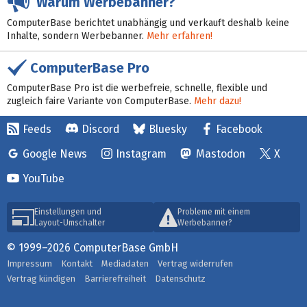
Warum Werbebanner?
ComputerBase berichtet unabhängig und verkauft deshalb keine
Inhalte, sondern Werbebanner.
Mehr erfahren!
ComputerBase Pro
ComputerBase Pro ist die werbefreie, schnelle, flexible und
zugleich faire Variante von ComputerBase.
Mehr dazu!
Feeds
Discord
Bluesky
Facebook
Google News
Instagram
Mastodon
X
YouTube
Einstellungen und
Probleme mit einem
Layout-Umschalter
Werbebanner?
© 1999–2026 ComputerBase GmbH
Impressum
Kontakt
Mediadaten
Vertrag widerrufen
Vertrag kündigen
Barrierefreiheit
Datenschutz