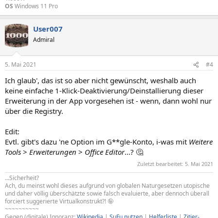
OS
Windows 11 Pro
User007
Admiral
5. Mai 2021
#4
Ich glaub', das ist so aber nicht gewünscht, weshalb auch
keine einfache 1-Klick-Deaktivierung/Deinstallierung dieser
Erweiterung in der App vorgesehen ist - wenn, dann wohl nur
über die Registry.
Edit:
Evtl. gibt's dazu 'ne Option im G**gle-Konto, i-was mit
Weitere
Tools
>
Erweiterungen
>
Office Editor
...? 🤔
Zuletzt bearbeitet:
5. Mai 2021
...Sicherheit?
Ach, du meinst wohl dieses aufgrund von globalen Naturgesetzen utopische
und daher völlig überschätzte sowie falsch evaluierte, aber dennoch überall
forciert suggerierte Virtualkonstrukt?! 🤪
~~~~~~~~~~
Gegen (digitale) Ignoranz:
Wikipedia
|
SuFu nutzen
|
Helferliste
|
Zitier-