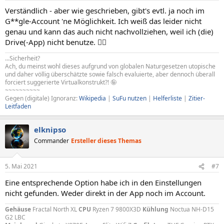
Verständlich - aber wie geschrieben, gibt's evtl. ja noch im
G**gle-Account 'ne Möglichkeit. Ich weiß das leider nicht
genau und kann das auch nicht nachvollziehen, weil ich (die)
Drive(-App) nicht benutze. 🤷‍♂️
...Sicherheit?
Ach, du meinst wohl dieses aufgrund von globalen Naturgesetzen utopische
und daher völlig überschätzte sowie falsch evaluierte, aber dennoch überall
forciert suggerierte Virtualkonstrukt?! 🤪
~~~~~~~~~~
Gegen (digitale) Ignoranz:
Wikipedia
|
SuFu nutzen
|
Helferliste
|
Zitier-
Leitfaden
elknipso
Commander
Ersteller dieses Themas
5. Mai 2021
#7
Eine entsprechende Option habe ich in den Einstellungen
nicht gefunden. Weder direkt in der App noch im Account.
Gehäuse
Fractal North XL
CPU
Ryzen 7 9800X3D
Kühlung
Noctua NH-D15
G2 LBC