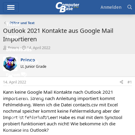
Hauptmenü
Anmelden
Office und Text
Ticker
Outlook 2021 Kontakte aus Google Mail
Tests
Importieren
E
E
Princo
14. April 2022
Downloads
r
r
s
s
Princo
Preisvergleich
t
t
Lt. Junior Grade
e
e
l
l
Forum
l
l
14. April 2022
#1
e
t
Aktuelles
r
a
Kann keine Google Mail Kontakte nach Outlook 2021
m
Empfohlene Inhalte
importieren. Streng nach Anleitung importiert kommt
Fehlmeldung. Wenn ich die Datei contacts.csv mit Excel
Neue Beiträge
nochmal speicher kommt keine Fehlermeldung aber der
Import ist Fehlerhaft/Leer! Habe es mal mit dem Synctool
Neueste Aktivitäten
probiert funktioniert auch nicht! Wie bekomme ich die
Leserartikel
Kontakte ins Outlook?