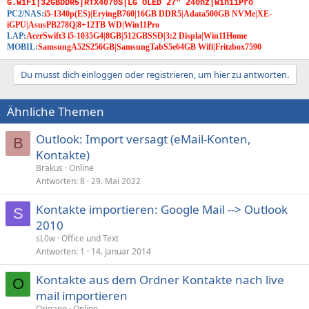
G.WiFi|32GBDDR5|RTX4070S|LG OLED 27" 240hz|Win11Pro
PC2/NAS:
i5-1340p(ES)|EryingB760|16GB DDR5|Adata500GB NVMe|XE-
iGPU|AsusPB278Q|8+12TB WD|Win11Pro
LAP:
AcerSwift3 i5-1035G4|8GB|512GBSSD|3:2 Displa|Win11Home
MOBIL:
SamsungA52S256GB|SamsungTabS5e64GB Wifi|Fritzbox7590
Du musst dich einloggen oder registrieren, um hier zu antworten.
Ähnliche Themen
Outlook: Import versagt (eMail-Konten,
B
Kontakte)
Brakus
Online
Antworten
8
29. Mai 2022
Kontakte importieren: Google Mail --> Outlook
S
2010
sL0w
Office und Text
Antworten
1
14. Januar 2014
Kontakte aus dem Ordner Kontakte nach live
O
mail importieren
Origano
Online