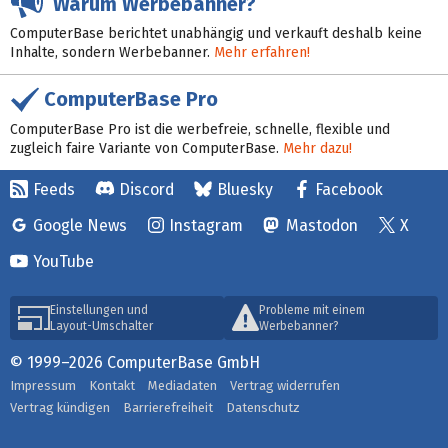
Warum Werbebanner?
ComputerBase berichtet unabhängig und verkauft deshalb keine
Inhalte, sondern Werbebanner.
Mehr erfahren!
ComputerBase Pro
ComputerBase Pro ist die werbefreie, schnelle, flexible und
zugleich faire Variante von ComputerBase.
Mehr dazu!
Feeds
Discord
Bluesky
Facebook
Google News
Instagram
Mastodon
X
YouTube
Einstellungen und
Probleme mit einem
Layout-Umschalter
Werbebanner?
© 1999–2026 ComputerBase GmbH
Impressum
Kontakt
Mediadaten
Vertrag widerrufen
Vertrag kündigen
Barrierefreiheit
Datenschutz