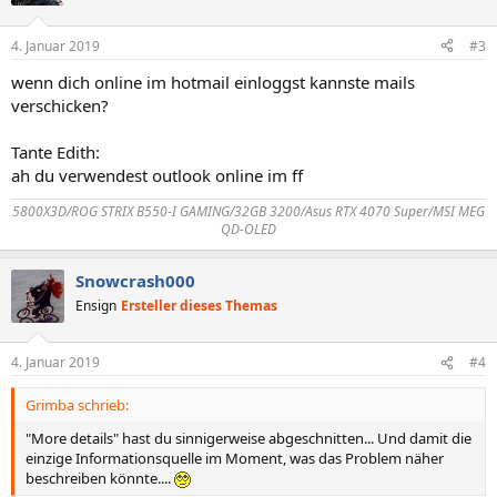
4. Januar 2019
#3
wenn dich online im hotmail einloggst kannste mails
verschicken?
Tante Edith:
ah du verwendest outlook online im ff
5800X3D/ROG STRIX B550-I GAMING/32GB 3200/Asus RTX 4070 Super/MSI MEG
QD-OLED
Snowcrash000
Ensign
Ersteller dieses Themas
4. Januar 2019
#4
Grimba schrieb:
"More details" hast du sinnigerweise abgeschnitten... Und damit die
einzige Informationsquelle im Moment, was das Problem näher
beschreiben könnte....