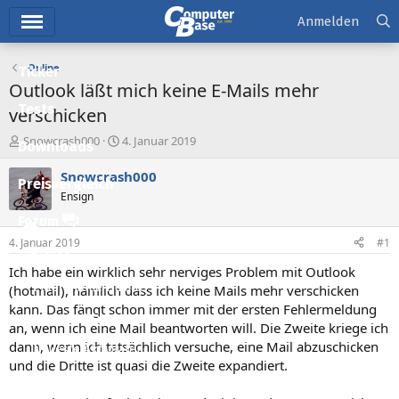
Hauptmenü
Anmelden
Online
Ticker
Outlook läßt mich keine E-Mails mehr
Tests
verschicken
E
E
Snowcrash000
4. Januar 2019
Downloads
r
r
s
s
Snowcrash000
Preisvergleich
t
t
Ensign
e
e
l
l
Forum
l
l
4. Januar 2019
#1
e
t
Aktuelles
r
a
Ich habe ein wirklich sehr nerviges Problem mit Outlook
m
Empfohlene Inhalte
(hotmail), nämlich dass ich keine Mails mehr verschicken
kann. Das fängt schon immer mit der ersten Fehlermeldung
Neue Beiträge
an, wenn ich eine Mail beantworten will. Die Zweite kriege ich
dann, wenn ich tatsächlich versuche, eine Mail abzuschicken
Neueste Aktivitäten
und die Dritte ist quasi die Zweite expandiert.
Leserartikel