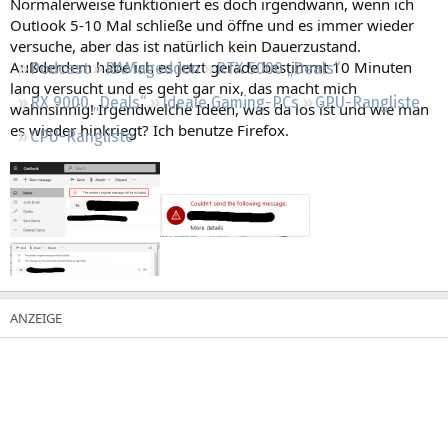
Normalerweise funktioniert es doch irgendwann, wenn ich
Regeln
Outlook 5-10 Mal schließe und öffne und es immer wieder
versuche, aber das ist natürlich kein Dauerzustand.
Außderdem habe ich es jetzt gerade bestimmt 10 Minuten
Podcast
RAMageddon
RTX 5000 „Deals“
lang versucht und es geht gar nix, das macht mich
RX 9000 „Deals“
Ideale Gaming-PCs
GPU-Rangliste
wahnsinnig! Irgendwelche Ideen, was da los ist und wie man
es wieder hinkriegt? Ich benutze Firefox.
CPU-Rangliste