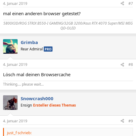
4. Januar 2019
#7
mal einen anderen browser getestet?
5800X3D/ROG STRIX B550-I GAMING/32GB 3200/Asus RTX 4070 Super/MSI MEG
QD-OLED
Grimba
Rear Admiral
PRO
4. Januar 2019
#8
Lösch mal deinen Browsercache
Thinking.... please wait...
Snowcrash000
Ensign
Ersteller dieses Themas
4. Januar 2019
#9
just_f schrieb: