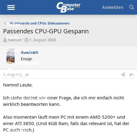
Hauptmenü
Anmelden
Mainboards und CPUs: Diskussionen
Ticker
Passendes CPU-GPU Gespann
Tests
E
E
Rakhan
1. August 2008
r
r
Downloads
s
s
Rakhan
t
t
Ensign
e
e
Preisvergleich
l
l
l
l
1. August 2008
#1
Forum
e
t
r
a
Namnd Leute.
Aktuelles
m
Ich stehe derzeit vor einer Frage, die ich mir einfach nicht
Empfohlene Inhalte
wirklich beantworten kann.
Neue Beiträge
Also momentan läuft mein PC mit einem AMD 5200+ und
Neueste Aktivitäten
einer ATI 3850. (Und 4GB Ram, falls das relevant ist, hat der
PC auch noch.)
Leserartikel