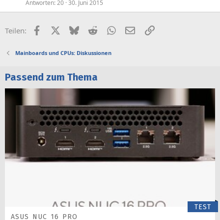
Antworten
20
30. Juni 2015
Facebook
X (Twitter)
Bluesky
Reddit
WhatsApp
E-Mail
Link
Teilen:
Mainboards und CPUs: Diskussionen
Passend zum Thema
TEST
ASUS NUC 16 PRO