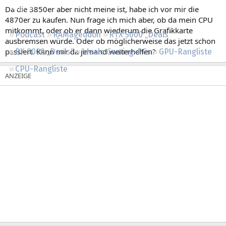
Regeln
Da die 3850er aber nicht meine ist, habe ich vor mir die
4870er zu kaufen. Nun frage ich mich aber, ob da mein CPU
mitkommt, oder ob er dann wiederum die Grafikkarte
Podcast
RAMageddon
RTX 5000 „Deals“
ausbremsen würde. Oder ob möglicherweise das jetzt schon
passiert. Kann mir da jemand weiterhelfen?
RX 9000 „Deals“
Ideale Gaming-PCs
GPU-Rangliste
CPU-Rangliste