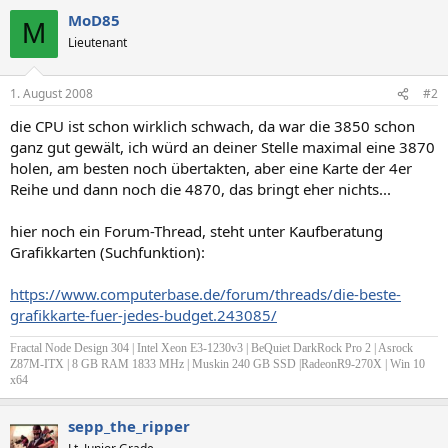
MoD85
M
Lieutenant
1. August 2008
#2
die CPU ist schon wirklich schwach, da war die 3850 schon
ganz gut gewält, ich würd an deiner Stelle maximal eine 3870
holen, am besten noch übertakten, aber eine Karte der 4er
Reihe und dann noch die 4870, das bringt eher nichts...
hier noch ein Forum-Thread, steht unter Kaufberatung
Grafikkarten (Suchfunktion):
https://www.computerbase.de/forum/threads/die-beste-
grafikkarte-fuer-jedes-budget.243085/
Fractal Node Design 304 | Intel Xeon E3-1230v3 | BeQuiet DarkRock Pro 2 | Asrock
Z87M-ITX | 8 GB RAM 1833 MHz | Muskin 240 GB SSD |RadeonR9-270X | Win 10
x64
sepp_the_ripper