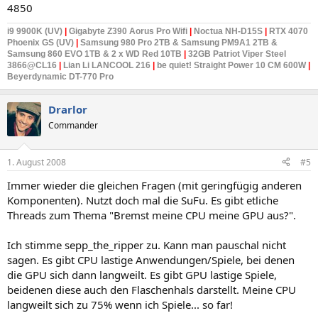
4850
i9 9900K (UV)
|
Gigabyte Z390 Aorus Pro Wifi
|
Noctua NH-D15S
|
RTX 4070
Phoenix GS (UV)
|
Samsung 980 Pro 2TB & Samsung PM9A1 2TB &
Samsung
860 EVO 1TB & 2 x WD Red 10TB
|
32GB Patriot Viper Steel
3866@CL16
|
Lian Li LANCOOL 216
|
be quiet! Straight Power 10 CM 600W
|
Beyerdynamic DT-770 Pro
Drarlor
Commander
1. August 2008
#5
Immer wieder die gleichen Fragen (mit geringfügig anderen
Komponenten). Nutzt doch mal die SuFu. Es gibt etliche
Threads zum Thema "Bremst meine CPU meine GPU aus?".
Ich stimme sepp_the_ripper zu. Kann man pauschal nicht
sagen. Es gibt CPU lastige Anwendungen/Spiele, bei denen
die GPU sich dann langweilt. Es gibt GPU lastige Spiele,
beidenen diese auch den Flaschenhals darstellt. Meine CPU
langweilt sich zu 75% wenn ich Spiele... so far!