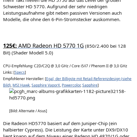
Schwester HD 5770. Aufgrund der sehr niedrigen
Leistungsaufnahme gibt neben passiven Versionen auch
Modelle, die ohne den 6-Pin-Stromstecker auskommen.
125€:
AMD Radeon HD 5770 1G
(850/2.400 bei 128
Bit) (Shader Modell 5.0)
CPU-Empfehlung: C2D/C2Q @ 3,0 GHz / Core i5/i7 / Phenom II @ 3,0 GHz
Links: [
Specs
]
Empfohlener Hersteller: [
Egal, der Billigste mit Retail-Referenzdesign (siehe
Bild)
,
MSI Hawk
,
Sapphire VaporX
,
Powercolor
,
Sapphire
]
[Bild: Alternate / Asus]
Die Radeon HD5770 basiert auf dem Juniper-Chip (ein
halbierter Cypress). Die Leistung der Karte unter DX9/DX10
liegt knapp auf dem Niveau einer Radeon HD 4870/1G oder