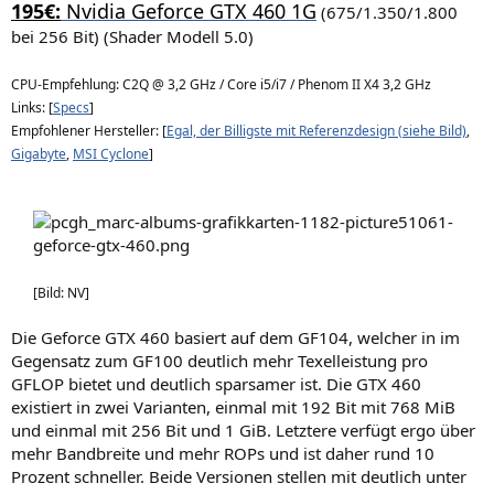
195€:
Nvidia Geforce GTX 460 1G
(675/1.350/1.800
bei 256 Bit) (Shader Modell 5.0)
CPU-Empfehlung: C2Q @ 3,2 GHz / Core i5/i7 / Phenom II X4 3,2 GHz
Links: [
Specs
]
Empfohlener Hersteller: [
Egal, der Billigste mit Referenzdesign (siehe Bild)
,
Gigabyte
,
MSI Cyclone
]
[Bild: NV]
Die Geforce GTX 460 basiert auf dem GF104, welcher in im
Gegensatz zum GF100 deutlich mehr Texelleistung pro
GFLOP bietet und deutlich sparsamer ist. Die GTX 460
existiert in zwei Varianten, einmal mit 192 Bit mit 768 MiB
und einmal mit 256 Bit und 1 GiB. Letztere verfügt ergo über
mehr Bandbreite und mehr ROPs und ist daher rund 10
Prozent schneller. Beide Versionen stellen mit deutlich unter