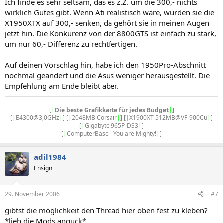
Ich finde es sehr seltsam, das es z.Z. um die 300,- nichts
wirklich Gutes gibt. Wenn Ati realistisch wäre, würden sie die
X1950XTX auf 300,- senken, da gehört sie in meinen Augen
jetzt hin. Die Konkurenz von der 8800GTS ist einfach zu stark,
um nur 60,- Differenz zu rechtfertigen.
Auf deinen Vorschlag hin, habe ich den 1950Pro-Abschnitt
nochmal geändert und die Asus weniger herausgestellt. Die
Empfehlung am Ende bleibt aber.
[
|
Die beste Grafikkarte für jedes Budget
|
]
[
|
E4300@3,0GHz
|
] [
|
2048MB Corsair
|
] [
|
X1900XT 512MB@VF-900Cu
|
]
[
|
Gigabyte 965P-DS3
|
]
[
|
ComputerBase - You are Mighty!
|
]
adil1984
Ensign
29. November 2006
#7
gibtst die möglichkeit den Thread hier oben fest zu kleben?
*lieb die Mods anguck*