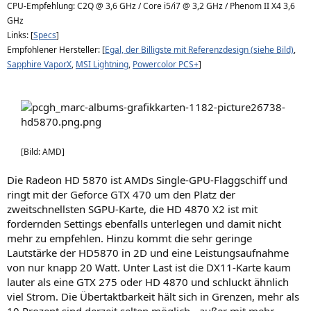
CPU-Empfehlung: C2Q @ 3,6 GHz / Core i5/i7 @ 3,2 GHz / Phenom II X4 3,6
GHz
Links: [
Specs
]
Empfohlener Hersteller: [
Egal, der Billigste mit Referenzdesign (siehe Bild)
,
Sapphire VaporX
,
MSI Lightning
,
Powercolor PCS+
]
[Bild: AMD]
Die Radeon HD 5870 ist AMDs Single-GPU-Flaggschiff und
ringt mit der Geforce GTX 470 um den Platz der
zweitschnellsten SGPU-Karte, die HD 4870 X2 ist mit
fordernden Settings ebenfalls unterlegen und damit nicht
mehr zu empfehlen. Hinzu kommt die sehr geringe
Lautstärke der HD5870 in 2D und eine Leistungsaufnahme
von nur knapp 20 Watt. Unter Last ist die DX11-Karte kaum
lauter als eine GTX 275 oder HD 4870 und schluckt ähnlich
viel Strom. Die Übertaktbarkeit hält sich in Grenzen, mehr als
10 Prozent sind derzeit selten möglich - außer mit mehr