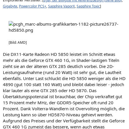
Empfohlener Hersteller: [
Egal, der Billigste mit Referenzdesign (siehe Bild)
,
Gigabyte
,
Powercolor PCS+
,
Sapphire VaporX
,
Sapphire Toxic
]
[Bild: AMD]
Die DX11-Karte Radeon HD 5850 leistet im Schnitt etwas
mehr als die Geforce GTX 460 1G, in Shader-lastigen Titeln
zieht sie an der älteren GTX 285 deutlich vorbei. Die 2D-
Leistungsaufnahme (rund 20 Watt) ist sehr gut, die Lautheit
ebenfalls. Unter Last schluckt die HD 5850 weniger als die HD
4890 (gut 100 statt 160 Watt) und bleibt dabei leiser - jedoch
klar lauter als eine GTX 285 oder HD 5870. Das
Übertaktungspotenzial ist brauchbar, der Chip verkraftet gut
15 Prozent mehr MHz, der GDDR5-Speicher oft rund 20
Prozent. Dank Volterra-Wandlern ist Overvolting möglich, die
Leistung kann so über HD5870-Niveau gehievt werden.
Aufgrund des Preises und der Verfügbarkeit stellt die Geforce
GTX 460 1G zumeist das bessere, wenn auch etwas