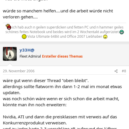
würde so manchem helfen....und die arbeit würde nicht
verloren gehen....
ich hab auch n geilen superdicken und fetten PC und n hammer geiles
schönes fettes Notebook und beides wird im 2 Wochentakt aufgerüstet
Vista Ultimate 64Bit und Office 2007 Liebhaber
y33H@
Fleet Admiral
Ersteller dieses Themas
29. November 2006
#8
wäre gut wenn dieser Thread "oben bleibt".
allerdings sollte flatworm ihn dann 1-2 mal im monat etwas
updaten.
was noch schön wäre wenn er sich schon die arbeit macht,
könnte man ihn noch erweitern:
Nvidia, ATI und dann die preisklassen mit verweis auf das
Konkurrenzprodukut verweisen.
und zu jeder karte 2-3 vorschläge zB aufgrund des lüfters.