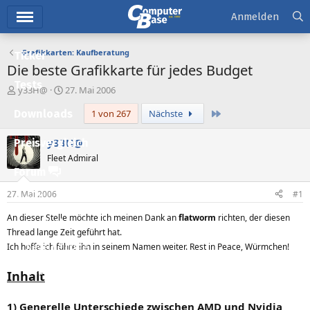
Hauptmenü
Anmelden
Grafikkarten: Kaufberatung
Ticker
Die beste Grafikkarte für jedes Budget
Tests
E
E
y33H@
27. Mai 2006
r
r
Letzte
Downloads
1 von 267
Nächste
s
s
t
t
e
e
y33H@
Preisvergleich
l
l
Fleet Admiral
l
l
Forum
e
t
r
a
27. Mai 2006
#1
Aktuelles
m
An dieser Stelle möchte ich meinen Dank an
flatworm
richten, der diesen
Empfohlene Inhalte
Thread lange Zeit geführt hat.
Ich hoffe ich führe ihn in seinem Namen weiter. Rest in Peace, Würmchen!
Neue Beiträge
Neueste Aktivitäten
Inhalt
Leserartikel
1) Generelle Unterschiede zwischen AMD und Nvidia