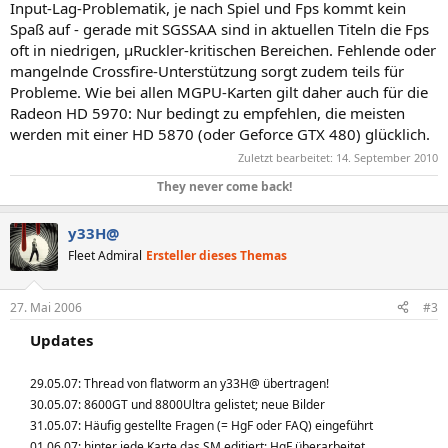
Input-Lag-Problematik, je nach Spiel und Fps kommt kein
Spaß auf - gerade mit SGSSAA sind in aktuellen Titeln die Fps
oft in niedrigen, µRuckler-kritischen Bereichen. Fehlende oder
mangelnde Crossfire-Unterstützung sorgt zudem teils für
Probleme. Wie bei allen MGPU-Karten gilt daher auch für die
Radeon HD 5970: Nur bedingt zu empfehlen, die meisten
werden mit einer HD 5870 (oder Geforce GTX 480) glücklich.
Zuletzt bearbeitet:
14. September 2010
They never come back!
y33H@
Fleet Admiral
Ersteller dieses Themas
27. Mai 2006
#3
Updates
29.05.07: Thread von flatworm an y33H@ übertragen!
30.05.07: 8600GT und 8800Ultra gelistet; neue Bilder
31.05.07: Häufig gestellte Fragen (= HgF oder FAQ) eingeführt
01.06.07: hinter jede Karte das SM editiert; HgF überarbeitet