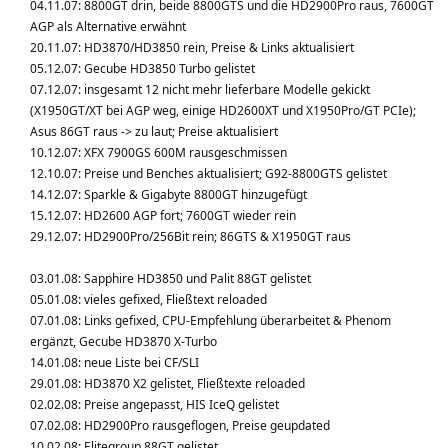
04.11.07: 8800GT drin, beide 8800GTS und die HD2900Pro raus, 7600GT
AGP als Alternative erwähnt
20.11.07: HD3870/HD3850 rein, Preise & Links aktualisiert
05.12.07: Gecube HD3850 Turbo gelistet
07.12.07: insgesamt 12 nicht mehr lieferbare Modelle gekickt
(X1950GT/XT bei AGP weg, einige HD2600XT und X1950Pro/GT PCIe);
Asus 86GT raus -> zu laut; Preise aktualisiert
10.12.07: XFX 7900GS 600M rausgeschmissen
12.10.07: Preise und Benches aktualisiert; G92-8800GTS gelistet
14.12.07: Sparkle & Gigabyte 8800GT hinzugefügt
15.12.07: HD2600 AGP fort; 7600GT wieder rein
29.12.07: HD2900Pro/256Bit rein; 86GTS & X1950GT raus
03.01.08: Sapphire HD3850 und Palit 88GT gelistet
05.01.08: vieles gefixed, Fließtext reloaded
07.01.08: Links gefixed, CPU-Empfehlung überarbeitet & Phenom
ergänzt, Gecube HD3870 X-Turbo
14.01.08: neue Liste bei CF/SLI
29.01.08: HD3870 X2 gelistet, Fließtexte reloaded
02.02.08: Preise angepasst, HIS IceQ gelistet
07.02.08: HD2900Pro rausgeflogen, Preise geupdated
10.02.08: Elitegroup 88GT gelistet