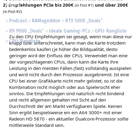
2) Empfehlungen PCIe bis 200€
und über 200€
Regeln
(in Post #1)
(in Post #2)
Podcast
RAMageddon
RTX 5000 „Deals“
RX 9000 „Deals“
Ideale Gaming-PCs
GPU-Rangliste
Zu den CPU Empfehlungen sei gesagt, wenn man diese nur
CPU-Rangliste
knapp bzw. unterschreitet, kann man die Karte trotzdem
bedenkenlos kaufen (je höher die Bildqualität, desto
geringer wird der Einfluss der CPU). Verwendet man eine
der vorgeschlagenen CPUs, dann kann die Karte ihre
Leistung in den meisten Fällen (fast) vollständig ausspielen
und wird nicht durch den Prozessor ausgebremst. Ist eine
CPU bei einer Grafikkarte nicht mehr gelistet, so ist die
Kombination nicht möglich oder aus Spielersicht eher
sinnlos. Die Empfehlungen sind natürlich nicht bindend
und recht allgemein gehalten mit Sicht auf den
Durchschnitt der am Markt verfügbaren Spiele. Keinen
Sinn ergibt beispielsweise ein ein A64 3000+ mit einer
Radeon HD 5870 - ein aktueller Dualcore-Prozessor sollte
mittlerweile Standard sein.