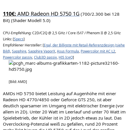
110€:
AMD Radeon HD 5750 1G
(700/2.300 bei 128
Bit) (Shader Modell 5.0)
CPU-Empfehlung: C2D/C2Q @ 2,5 GHz / Core i5/i7 / Phenom II @ 2,5 GHz
Links: [
Specs
]
Empfohlener Hersteller: [
Egal, der Billigste mit Retail-Referenzdesign (siehe
Bild)
,
Sapphire
,
Sapphire VaporX
,
Asus Formula
,
Powercolor mit AC L2
,
Powercolor passiv
,
Club3D passiv
,
HIS IceQ
]
[Bild: AMD]
AMDs HD 5750 bietet Leistung auf Augenhöhe mit einer
Radeon HD 4770/4850 oder Geforce GTS 250, ist aber
deutlich sparsamer im Umgang mit elektrischer Energie (vor
allem in 2D). Unter 20 Watt im Leerlauf und unter 70 Watt im
Spielebetrieb, der Kühler ist in 2D jedoch etwas zu laut. Das
Overclocking-Potenzial weiß zu gefallen, rund 20 Prozent
mehr Takt hieven die HD 5750 auf das Level der großen