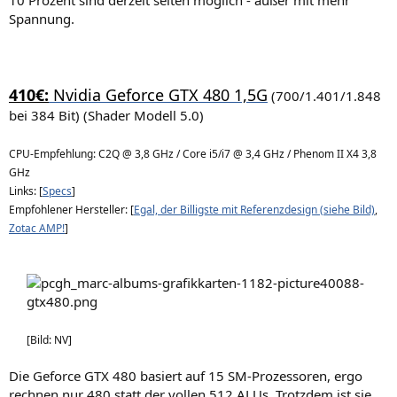
Spannung.
410€:
Nvidia Geforce GTX 480 1,5G
(700/1.401/1.848
bei 384 Bit) (Shader Modell 5.0)
CPU-Empfehlung: C2Q @ 3,8 GHz / Core i5/i7 @ 3,4 GHz / Phenom II X4 3,8
GHz
Links: [
Specs
]
Empfohlener Hersteller: [
Egal, der Billigste mit Referenzdesign (siehe Bild)
,
Zotac AMP!
]
[Bild: NV]
Die Geforce GTX 480 basiert auf 15 SM-Prozessoren, ergo
rechnen nur 480 statt der vollen 512 ALUs. Trotzdem ist sie