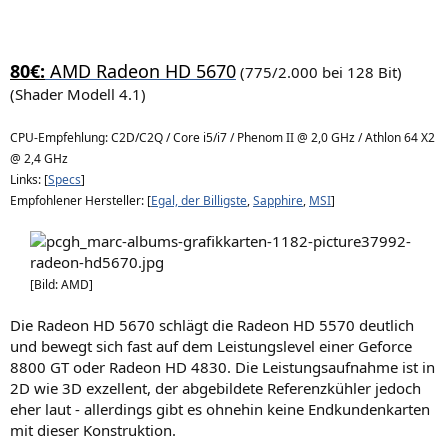
80€:
AMD Radeon HD 5670
(775/2.000 bei 128 Bit)
(Shader Modell 4.1)
CPU-Empfehlung: C2D/C2Q / Core i5/i7 / Phenom II @ 2,0 GHz / Athlon 64 X2
@ 2,4 GHz
Links: [
Specs
]
Empfohlener Hersteller: [
Egal, der Billigste
,
Sapphire
,
MSI
]
[Bild: AMD]
Die Radeon HD 5670 schlägt die Radeon HD 5570 deutlich
und bewegt sich fast auf dem Leistungslevel einer Geforce
8800 GT oder Radeon HD 4830. Die Leistungsaufnahme ist in
2D wie 3D exzellent, der abgebildete Referenzkühler jedoch
eher laut - allerdings gibt es ohnehin keine Endkundenkarten
mit dieser Konstruktion.