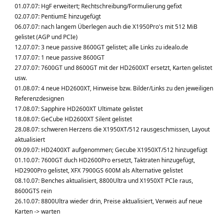
01.07.07: HgF erweitert; Rechtschreibung/Formulierung gefixt
02.07.07: PentiumE hinzugefügt
06.07.07: nach langem Überlegen auch die X1950Pro's mit 512 MiB
gelistet (AGP und PCIe)
12.07.07: 3 neue passive 8600GT gelistet; alle Links zu idealo.de
17.07.07: 1 neue passive 8600GT
27.07.07: 7600GT und 8600GT mit der HD2600XT ersetzt, Karten gelistet
usw.
01.08.07: 4 neue HD2600XT, Hinweise bzw. Bilder/Links zu den jeweiligen
Referenzdesignen
17.08.07: Sapphire HD2600XT Ultimate gelistet
18.08.07: GeCube HD2600XT Silent gelistet
28.08.07: schweren Herzens die X1950XT/512 rausgeschmissen, Layout
aktualisiert
09.09.07: HD2400XT aufgenommen; Gecube X1950XT/512 hinzugefügt
01.10.07: 7600GT duch HD2600Pro ersetzt, Taktraten hinzugefügt,
HD2900Pro gelistet, XFX 7900GS 600M als Alternative gelistet
08.10.07: Benches aktualisiert, 8800Ultra und X1950XT PCIe raus,
8600GTS rein
26.10.07: 8800Ultra wieder drin, Preise aktualisiert, Verweis auf neue
Karten -> warten