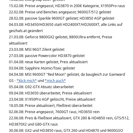
15.02.08: Preise angepasst, HD3870 in 200€ Kategorie, X1950Pro raus
22.02.08: Preise und Benches angepasst; 9600GT/512 gelistet
28.02.08: passive Sparkle 9600GT gelistet; HD3850 AGP gelistet
04.03.08: HD3450/HD3650 statt HD2400XT/HD2600XT, alle Links auf
geizhals.at geändert
21.03.08: Geforce 9800GX2 gelistet, 8800Ultra entfernt, Preise
aktualisiert
23.03.08: MSI 96GT Zilent gelistet
27.03.08: passive Powercolor HD3870 gelistet
01.04.08: neue Karten gelistet, Preis aktualisiert
03.04.08: Sapphire Atomic/Toxic gelistet
04.04.08: MSI 9600GT "Red Moon" gelistet, da baugleich zur Gainward
GS -
*klick mich*
und
*mich auch*
05.04.08: G92-GTX Absatz überarbeitet
09.04.08: HD3650 überarbeitet, Preise aktualisiert
23.04.08: X1950Pro AGP gelöscht, Preise aktualisiert
18.05.08: Preise aktualisiert, Fließtext überarbeitet
02.06.08: Preise angepasst, 7600GT raus, HD3650 rein
22.06.08: Preis & Fließtext aktualisiert, GTX 280 & HD4850 rein, GTS/512,
HD3870X2 und G80-GTX raus
30.06.08: GX2 und HD3850 raus, GTX 260 und HD4870 und 9600GSO