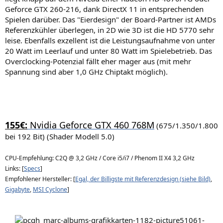
Geforce GTX 260-216, dank DirectX 11 in entsprechenden
Spielen darüber. Das "Eierdesign" der Board-Partner ist AMDs
Referenzkühler überlegen, in 2D wie 3D ist die HD 5770 sehr
leise. Ebenfalls exzellent ist die Leistungsaufnahme von unter
20 Watt im Leerlauf und unter 80 Watt im Spielebetrieb. Das
Overclocking-Potenzial fällt eher mager aus (mit mehr
Spannung sind aber 1,0 GHz Chiptakt möglich).
155€:
Nvidia Geforce GTX 460 768M
(675/1.350/1.800
bei 192 Bit) (Shader Modell 5.0)
CPU-Empfehlung: C2Q @ 3,2 GHz / Core i5/i7 / Phenom II X4 3,2 GHz
Links: [
Specs
]
Empfohlener Hersteller: [
Egal, der Billigste mit Referenzdesign (siehe Bild)
,
Gigabyte
,
MSI Cyclone
]