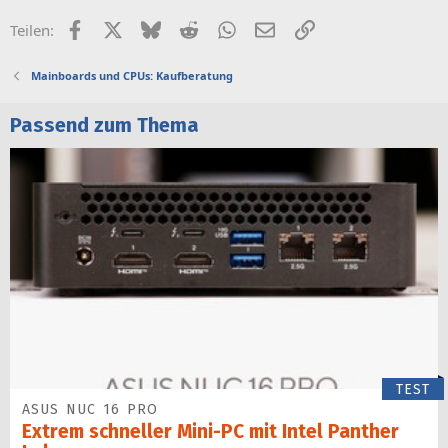
Facebook
X (Twitter)
Bluesky
Reddit
WhatsApp
E-Mail
Link
Teilen:
Mainboards und CPUs: Kaufberatung
Passend zum Thema
TEST
ASUS NUC 16 PRO
Extrem schneller Mini-PC mit Intel Panther