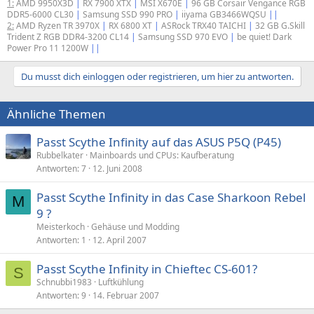
1:
AMD 9950X3D
|
RX 7900 XTX
|
MSI X670E
|
96 GB Corsair Vengance RGB
DDR5-6000 CL30
|
Samsung SSD 990 PRO
|
iiyama GB3466WQSU
||
2:
AMD Ryzen TR 3970X
|
RX 6800 XT
|
ASRock TRX40 TAICHI
|
32 GB G.Skill
Trident Z RGB DDR4-3200 CL14
|
Samsung SSD 970 EVO
|
be quiet! Dark
Power Pro 11 1200W
||
Du musst dich einloggen oder registrieren, um hier zu antworten.
Ähnliche Themen
Passt Scythe Infinity auf das ASUS P5Q (P45)
Rubbelkater
Mainboards und CPUs: Kaufberatung
Antworten
7
12. Juni 2008
Passt Scythe Infinity in das Case Sharkoon Rebel
M
9 ?
Meisterkoch
Gehäuse und Modding
Antworten
1
12. April 2007
Passt Scythe Infinity in Chieftec CS-601?
S
Schnubbi1983
Luftkühlung
Antworten
9
14. Februar 2007