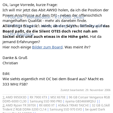
Regeln
Ok, lange Vorrede, kurze Frage:
Ich will mir jetzt das Abit AW9D holen, da ich die Position der
Power-Anschlüsse auf dem DFI - neben der offensichtlich
Podcast
RAMageddon
RTX 5000 „Deals“
mangelhaften Qualität - mehr als daneben finde.
Allerdings frage ich mich, ob der Scythe Infinity auf das
RX 9000 „Deals“
Ideale Gaming-PCs
GPU-Rangliste
Board paßt, da die Silent OTES doch recht nah am
CPU-Rangliste
Sockel sitzt und auch etwas in die Höhe geht.
Hat da
jemand Erfahrungen?
Hier noch einige
Bilder zum Board
. Was meint ihr?
Danke & Gruß
Christian
Edit:
Wie siehts eigentlich mit OC bei dem Board aus? Macht es
333 MHz FSB?
Zuletzt bearbeitet:
29. November 2006
1:
AMD 9950X3D
|
RX 7900 XTX
|
MSI X670E
|
96 GB Corsair Vengance RGB
DDR5-6000 CL30
|
Samsung SSD 990 PRO
|
iiyama GB3466WQSU
||
2:
AMD Ryzen TR 3970X
|
RX 6800 XT
|
ASRock TRX40 TAICHI
|
32 GB G.Skill
Trident Z RGB DDR4-3200 CL14
|
Samsung SSD 970 EVO
|
be quiet! Dark