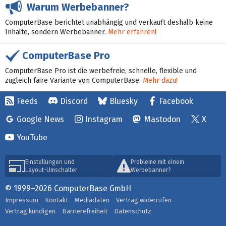
Warum Werbebanner?
ComputerBase berichtet unabhängig und verkauft deshalb keine
Inhalte, sondern Werbebanner.
Mehr erfahren!
ComputerBase Pro
ComputerBase Pro ist die werbefreie, schnelle, flexible und
zugleich faire Variante von ComputerBase.
Mehr dazu!
Feeds
Discord
Bluesky
Facebook
Google News
Instagram
Mastodon
X
YouTube
Einstellungen und
Probleme mit einem
Layout-Umschalter
Werbebanner?
© 1999–2026 ComputerBase GmbH
Impressum
Kontakt
Mediadaten
Vertrag widerrufen
Vertrag kündigen
Barrierefreiheit
Datenschutz