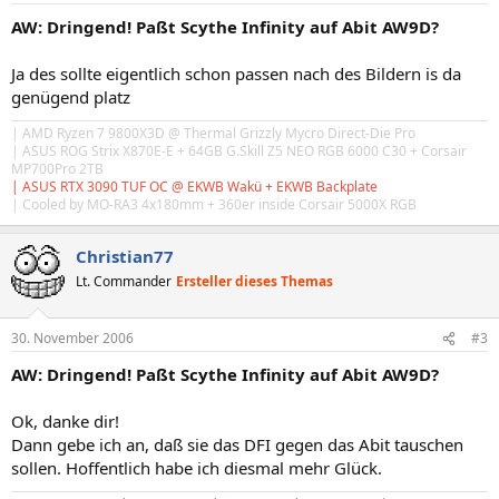
AW: Dringend! Paßt Scythe Infinity auf Abit AW9D?
Ja des sollte eigentlich schon passen nach des Bildern is da
genügend platz
| AMD Ryzen 7 9800X3D @ Thermal Grizzly Mycro Direct-Die Pro
| ASUS ROG Strix X870E-E + 64GB
G.Skill
Z5 NEO RGB 6000 C30 + Corsair
MP700Pro 2TB
| ASUS RTX 3090 TUF OC @ EKWB Wakü + EKWB Backplate
| Cooled by MO-RA3 4x180mm + 360er inside Corsair 5000X RGB
Christian77
Lt. Commander
Ersteller dieses Themas
30. November 2006
#3
AW: Dringend! Paßt Scythe Infinity auf Abit AW9D?
Ok, danke dir!
Dann gebe ich an, daß sie das DFI gegen das Abit tauschen
sollen. Hoffentlich habe ich diesmal mehr Glück.