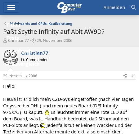
Hauptmenü
Anmelden
Mainboards und CPUs: Kaufberatung
Ticker
Paßt Scythe Infinity auf Abit AW9D?
Tests
E
E
Christian77
29. November 2006
r
r
Downloads
s
s
Christian77
t
t
Lt. Commander
e
e
Preisvergleich
l
l
l
l
29. November 2006
#1
Forum
e
t
r
a
Hallo!
Aktuelles
m
Heute ist endlich mein C2D-Sys eingetroffen (nach vier Tagen
Empfohlene Inhalte
Odyssee bei DHL) und mein neues Board (DFI Infinity
Neue Beiträge
975X/G) ist kaputt.
Es leuchtet immer eine rote LED auf
dem Board, was lt. Handbuch bedeutet, daß Strom auf den
Neueste Aktivitäten
PCI-Slots anliegt.
Jedenfalls tut er keinen Wackler und der
Techniker von Alternate meinte defekt, also einschicken.
Leserartikel