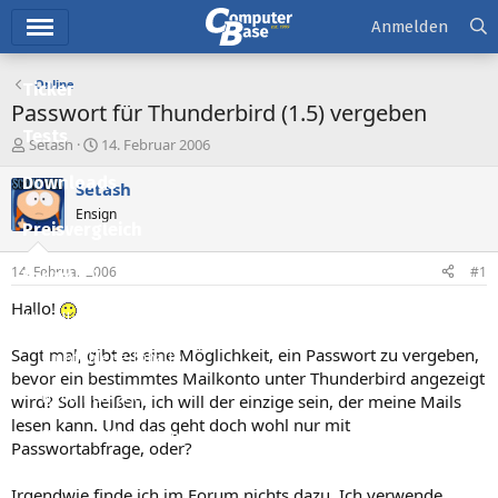
Hauptmenü
Anmelden
Online
Ticker
Passwort für Thunderbird (1.5) vergeben
Tests
E
E
Setash
14. Februar 2006
r
r
Downloads
s
s
Setash
t
t
Ensign
e
e
Preisvergleich
l
l
l
l
14. Februar 2006
#1
Forum
e
t
r
a
Hallo!
Aktuelles
m
Sagt mal, gibt es eine Möglichkeit, ein Passwort zu vergeben,
Empfohlene Inhalte
bevor ein bestimmtes Mailkonto unter Thunderbird angezeigt
Neue Beiträge
wird? Soll heißen, ich will der einzige sein, der meine Mails
lesen kann. Und das geht doch wohl nur mit
Neueste Aktivitäten
Passwortabfrage, oder?
Leserartikel
Irgendwie finde ich im Forum nichts dazu. Ich verwende