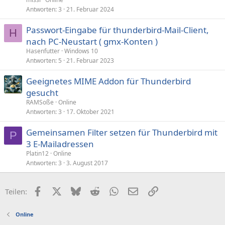
Antworten
3
21. Februar 2024
Passwort-Eingabe für thunderbird-Mail-Client,
H
nach PC-Neustart ( gmx-Konten )
Hasenfutter
Windows 10
Antworten
5
21. Februar 2023
Geeignetes MIME Addon für Thunderbird
gesucht
RAMSoße
Online
Antworten
3
17. Oktober 2021
Gemeinsamen Filter setzen für Thunderbird mit
P
3 E-Mailadressen
Platin12
Online
Antworten
3
3. August 2017
Facebook
X (Twitter)
Bluesky
Reddit
WhatsApp
E-Mail
Link
Teilen:
Online