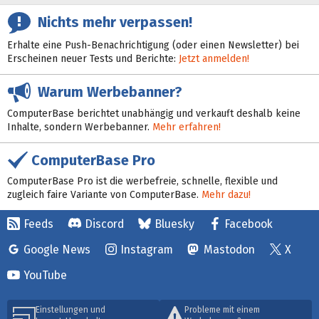
Nichts mehr verpassen!
Erhalte eine Push-Benachrichtigung (oder einen Newsletter) bei
Erscheinen neuer Tests und Berichte:
Jetzt anmelden!
Warum Werbebanner?
ComputerBase berichtet unabhängig und verkauft deshalb keine
Inhalte, sondern Werbebanner.
Mehr erfahren!
ComputerBase Pro
ComputerBase Pro ist die werbefreie, schnelle, flexible und
zugleich faire Variante von ComputerBase.
Mehr dazu!
Feeds
Discord
Bluesky
Facebook
Google News
Instagram
Mastodon
X
YouTube
Einstellungen und
Probleme mit einem