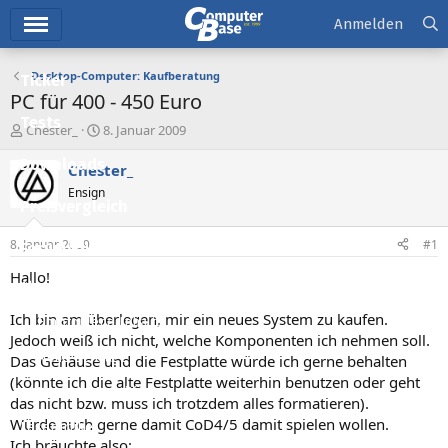
Hauptmenü
Anmelden
Desktop-Computer: Kaufberatung
Ticker
PC für 400 - 450 Euro
Tests
E
E
Chester_
8. Januar 2009
r
r
Downloads
s
s
Chester_
t
t
Ensign
e
e
Preisvergleich
l
l
l
l
8. Januar 2009
#1
Forum
e
t
r
a
Hallo!
Aktuelles
m
Ich bin am überlegen, mir ein neues System zu kaufen.
Empfohlene Inhalte
Jedoch weiß ich nicht, welche Komponenten ich nehmen soll.
Neue Beiträge
Das Gehäuse und die Festplatte würde ich gerne behalten
(könnte ich die alte Festplatte weiterhin benutzen oder geht
Neueste Aktivitäten
das nicht bzw. muss ich trotzdem alles formatieren).
Würde auch gerne damit CoD4/5 damit spielen wollen.
Leserartikel
Ich bräuchte also: