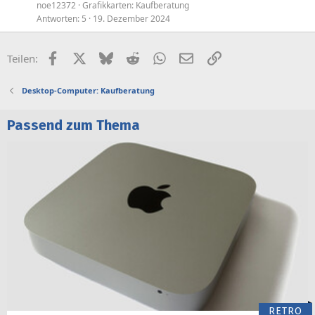
noe12372
Grafikkarten: Kaufberatung
Antworten
5
19. Dezember 2024
Facebook
X (Twitter)
Bluesky
Reddit
WhatsApp
E-Mail
Link
Teilen:
Desktop-Computer: Kaufberatung
Passend zum Thema
RETRO