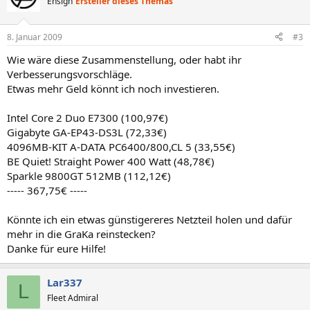
Ensign
Ersteller dieses Themas
8. Januar 2009
#3
Wie wäre diese Zusammenstellung, oder habt ihr
Verbesserungsvorschläge.
Etwas mehr Geld könnt ich noch investieren.
Intel Core 2 Duo E7300 (100,97€)
Gigabyte GA-EP43-DS3L (72,33€)
4096MB-KIT A-DATA PC6400/800,CL 5 (33,55€)
BE Quiet! Straight Power 400 Watt (48,78€)
Sparkle 9800GT 512MB (112,12€)
----- 367,75€ -----
Könnte ich ein etwas günstigereres Netzteil holen und dafür
mehr in die GraKa reinstecken?
Danke für eure Hilfe!
Lar337
L
Fleet Admiral