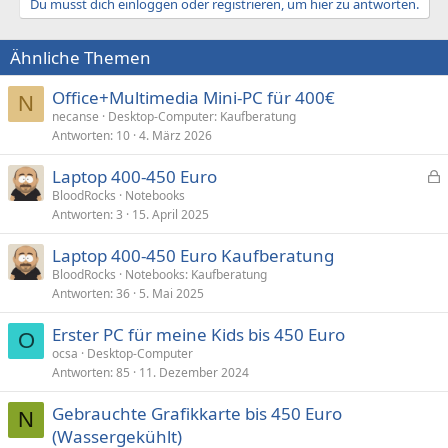
Du musst dich einloggen oder registrieren, um hier zu antworten.
Ähnliche Themen
Office+Multimedia Mini-PC für 400€
N
necanse
Desktop-Computer: Kaufberatung
Antworten
10
4. März 2026
Laptop 400-450 Euro
e
BloodRocks
Notebooks
Antworten
3
15. April 2025
s
p
Laptop 400-450 Euro Kaufberatung
e
BloodRocks
Notebooks: Kaufberatung
r
Antworten
36
5. Mai 2025
r
t
Erster PC für meine Kids bis 450 Euro
O
ocsa
Desktop-Computer
Antworten
85
11. Dezember 2024
Gebrauchte Grafikkarte bis 450 Euro
N
(Wassergekühlt)