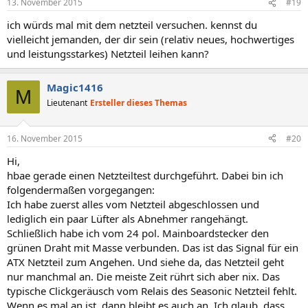
13. November 2015
#19
ich würds mal mit dem netzteil versuchen. kennst du
vielleicht jemanden, der dir sein (relativ neues, hochwertiges
und leistungsstarkes) Netzteil leihen kann?
Magic1416
M
Lieutenant
Ersteller dieses Themas
16. November 2015
#20
Hi,
hbae gerade einen Netzteiltest durchgeführt. Dabei bin ich
folgendermaßen vorgegangen:
Ich habe zuerst alles vom Netzteil abgeschlossen und
lediglich ein paar Lüfter als Abnehmer rangehängt.
Schließlich habe ich vom 24 pol. Mainboardstecker den
grünen Draht mit Masse verbunden. Das ist das Signal für ein
ATX Netzteil zum Angehen. Und siehe da, das Netzteil geht
nur manchmal an. Die meiste Zeit rührt sich aber nix. Das
typische Clickgeräusch vom Relais des Seasonic Netzteil fehlt.
Wenn es mal an ist, dann bleibt es auch an. Ich glaub, dass