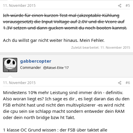
11. November 2015
#5
Ich würde für einen kurzen Test mal (akzeptable Kühlung
vorausgesetzt) die Input Voltage auf 2.0V und die Vcore auf
1.3V setzen und dann gucken womit du noch booten kannst.
Ach du willst gar nicht weiter hinaus. Mein Fehler.
Zuletzt bearbeitet:
11. November 2015
gabbercopter
Commander
🎂Rätsel-Elite ’17
11. November 2015
#6
Mindestens 10% mehr Leistung sind immer drin - definitiv.
Also woran liegt es? Ich sage es dir , es liegt daran das du den
FSB erhöht hast und nicht den multivplizierer -es wird nicht
die cpu sein sie schlapp macht sondern entweder dein RAM
oder dein north bridge bzw ht Takt.
1 klasse OC Grund wissen : der FSB über taktet alle