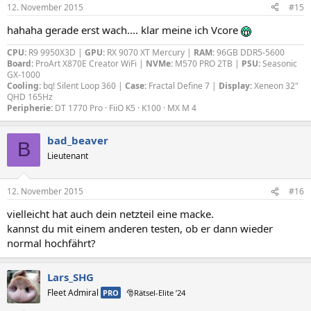
12. November 2015
#15
hahaha gerade erst wach.... klar meine ich Vcore
CPU:
R9 9950X3D |
GPU:
RX 9070 XT Mercury |
RAM:
96GB DDR5-5600
Board:
ProArt X870E Creator WiFi |
NVMe:
M570 PRO 2TB |
PSU:
Seasonic
GX-1000
Cooling:
bq! Silent Loop 360 |
Case:
Fractal Define 7 |
Display:
Xeneon 32"
QHD 165Hz
Peripherie:
DT 1770 Pro · FiiO K5 · K100 · MX M 4
bad_beaver
B
Lieutenant
12. November 2015
#16
vielleicht hat auch dein netzteil eine macke.
kannst du mit einem anderen testen, ob er dann wieder
normal hochfährt?
Lars_SHG
Fleet Admiral
PRO
🎅Rätsel-Elite ’24