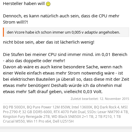
Hersteller haben will
Dennoch, es kann natürlich auch sein, dass die CPU mehr
Strom will!?!
den Vcore habe ich schon immer um 0,005 v adaptiv angehoben.
nicht böse sein, aber das ist lächerlich wenig!
Die Stufen bei meiner CPU sind immer mind. im 0,01 Bereich
- also das doppelte oder mehr!
Davon ab wäre es auch keine besondere Sache, wenn nach
einer Weile einfach etwas mehr Strom notwendig wäre - ist
bei elektrischen Bauteilen ja überall so, dass diese mit der Zeit
etwas mehr benötigen! Deshalb würde ich da ohnehin mal
etwas mehr Saft drauf geben, vielleicht 0,03 Volt.
Zuletzt bearbeitet:
12. November 2015
BQ PB 500DX, BQ Pure Power 12M 850W, Intel 13600K, BQ Dark Rock 4, MSI
Pro Z790-P, 32 GB DDR5-6000, RTX 4070 Palit Dual, SSDs: Lexar NM790 4 TB,
Kingston Fury Renegade 2TB, WD Black SN850X 2+1 TB, 2 TB P210, 1 TB
Crucial M550, Win 11 Pro x64, Dell U2515H