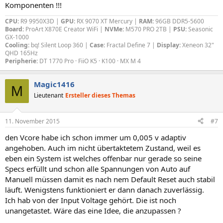
Komponenten !!!
CPU:
R9 9950X3D |
GPU:
RX 9070 XT Mercury |
RAM:
96GB DDR5-5600
Board:
ProArt X870E Creator WiFi |
NVMe:
M570 PRO 2TB |
PSU:
Seasonic
GX-1000
Cooling:
bq! Silent Loop 360 |
Case:
Fractal Define 7 |
Display:
Xeneon 32"
QHD 165Hz
Peripherie:
DT 1770 Pro · FiiO K5 · K100 · MX M 4
Magic1416
M
Lieutenant
Ersteller dieses Themas
11. November 2015
#7
den Vcore habe ich schon immer um 0,005 v adaptiv
angehoben. Auch im nicht übertaktetem Zustand, weil es
eben ein System ist welches offenbar nur gerade so seine
Specs erfüllt und schon alle Spannungen von Auto auf
Manuell müssen damit es nach nem Default Reset auch stabil
läuft. Wenigstens funktioniert er dann danach zuverlässig.
Ich hab von der Input Voltage gehört. Die ist noch
unangetastet. Wäre das eine Idee, die anzupassen ?