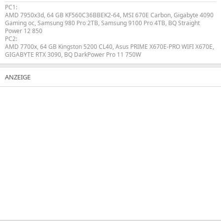
PC1:
AMD 7950x3d, 64 GB KF560C36BBEK2-64, MSI 670E Carbon, Gigabyte 4090
Gaming oc, Samsung 980 Pro 2TB, Samsung 9100 Pro 4TB, BQ Straight
Power 12 850
PC2:
AMD 7700x, 64 GB Kingston 5200 CL40, Asus PRIME X670E-PRO WIFI X670E,
GIGABYTE RTX 3090, BQ DarkPower Pro 11 750W