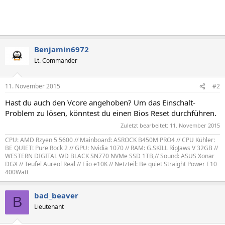
Benjamin6972
Lt. Commander
11. November 2015
#2
Hast du auch den Vcore angehoben? Um das Einschalt-
Problem zu lösen, könntest du einen Bios Reset durchführen.
Zuletzt bearbeitet:
11. November 2015
CPU: AMD Rzyen 5 5600 // Mainboard: ASROCK B450M PRO4 // CPU Kühler:
BE QUIET! Pure Rock 2 // GPU: Nvidia 1070 // RAM: G.SKILL RipJaws V 32GB //
WESTERN DIGITAL WD BLACK SN770 NVMe SSD 1TB,// Sound: ASUS Xonar
DGX // Teufel Aureol Real // Fiio e10K // Netzteil: Be quiet Straight Power E10
400Watt
bad_beaver
B
Lieutenant