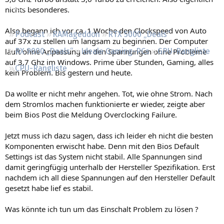
Regeln
nichts besonderes.
Also begann ich vor ca. 1 Woche den Clockspeed von Auto
Podcast
RAMageddon
RTX 5000 „Deals“
auf 37x zu stellen um langsam zu beginnen. Der Computer
läuft ohne Anpassung an den Spannungen ohne Probleme
RX 9000 „Deals“
Ideale Gaming-PCs
GPU-Rangliste
auf 3,7 Ghz im Windows. Prime über Stunden, Gaming, alles
CPU-Rangliste
kein Problem. Bis gestern und heute.
Da wollte er nicht mehr angehen. Tot, wie ohne Strom. Nach
dem Stromlos machen funktionierte er wieder, zeigte aber
beim Bios Post die Meldung Overclocking Failure.
Jetzt muss ich dazu sagen, dass ich leider eh nicht die besten
Komponenten erwischt habe. Denn mit den Bios Default
Settings ist das System nicht stabil. Alle Spannungen sind
damit geringfügig unterhalb der Hersteller Spezifikation. Erst
nachdem ich all diese Spannungen auf den Hersteller Default
gesetzt habe lief es stabil.
Was könnte ich tun um das Einschalt Problem zu lösen ?