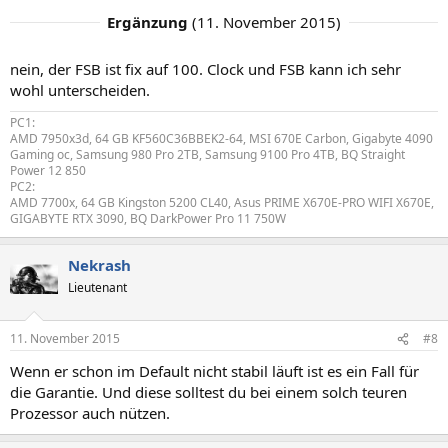
Ergänzung
(
11. November 2015
)
nein, der FSB ist fix auf 100. Clock und FSB kann ich sehr
wohl unterscheiden.
PC1:
AMD 7950x3d, 64 GB KF560C36BBEK2-64, MSI 670E Carbon, Gigabyte 4090
Gaming oc, Samsung 980 Pro 2TB, Samsung 9100 Pro 4TB, BQ Straight
Power 12 850
PC2:
AMD 7700x, 64 GB Kingston 5200 CL40, Asus PRIME X670E-PRO WIFI X670E,
GIGABYTE RTX 3090, BQ DarkPower Pro 11 750W
Nekrash
Lieutenant
11. November 2015
#8
Wenn er schon im Default nicht stabil läuft ist es ein Fall für
die Garantie. Und diese solltest du bei einem solch teuren
Prozessor auch nützen.