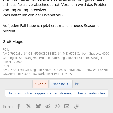
sich das Relais verabschiedet hat. Vorallem wird das Problem
von Tag zu Tag intensiver.
Was haltet Ihr von der Erkenntnis ?
Auf jeden Fall habe ich jetzt erst mal ein neues Seasonic
bestellt.
Gruß Magic
PC1:
AMD 7950x3d, 64 GB KF560C36BBEK2-64, MSI 670E Carbon, Gigabyte 4090
Gaming oc, Samsung 980 Pro 2TB, Samsung 9100 Pro 4TB, BQ Straight
Power 12 850
PC2:
AMD 7700x, 64 GB Kingston 5200 CL40, Asus PRIME X670E-PRO WIFI X670E,
GIGABYTE RTX 3090, BQ DarkPower Pro 11 750W
Letzte
1 von 2
Nächste
Du musst dich einloggen oder registrieren, um hier zu antworten.
Facebook
X (Twitter)
Bluesky
Reddit
WhatsApp
E-Mail
Link
Teilen: