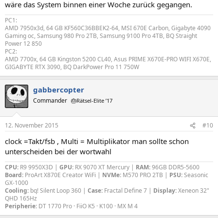
wäre das System binnen einer Woche zurück gegangen.
PC1:
AMD 7950x3d, 64 GB KF560C36BBEK2-64, MSI 670E Carbon, Gigabyte 4090
Gaming oc, Samsung 980 Pro 2TB, Samsung 9100 Pro 4TB, BQ Straight
Power 12 850
PC2:
AMD 7700x, 64 GB Kingston 5200 CL40, Asus PRIME X670E-PRO WIFI X670E,
GIGABYTE RTX 3090, BQ DarkPower Pro 11 750W
gabbercopter
Commander
🎂Rätsel-Elite ’17
12. November 2015
#10
clock =Takt/fsb , Multi = Multiplikator man sollte schon
unterscheiden bei der wortwahl
CPU:
R9 9950X3D |
GPU:
RX 9070 XT Mercury |
RAM:
96GB DDR5-5600
Board:
ProArt X870E Creator WiFi |
NVMe:
M570 PRO 2TB |
PSU:
Seasonic
GX-1000
Cooling:
bq! Silent Loop 360 |
Case:
Fractal Define 7 |
Display:
Xeneon 32"
QHD 165Hz
Peripherie:
DT 1770 Pro · FiiO K5 · K100 · MX M 4