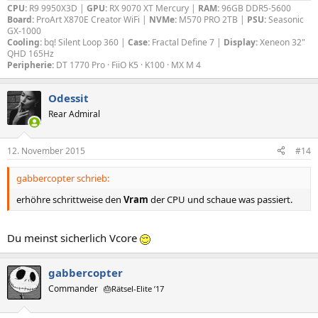
CPU:
R9 9950X3D |
GPU:
RX 9070 XT Mercury |
RAM:
96GB DDR5-5600
Board:
ProArt X870E Creator WiFi |
NVMe:
M570 PRO 2TB |
PSU:
Seasonic
GX-1000
Cooling:
bq! Silent Loop 360 |
Case:
Fractal Define 7 |
Display:
Xeneon 32"
QHD 165Hz
Peripherie:
DT 1770 Pro · FiiO K5 · K100 · MX M 4
Odessit
Rear Admiral
12. November 2015
#14
gabbercopter schrieb:
erhöhre schrittweise den
Vram
der CPU und schaue was passiert.
Du meinst sicherlich Vcore
gabbercopter
Commander
🎂Rätsel-Elite ’17