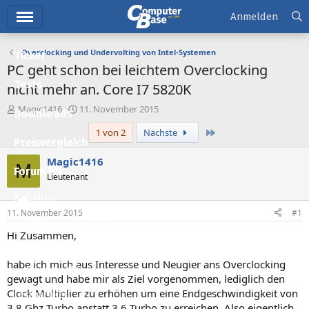
Hauptmenü
Anmelden
Overclocking und Undervolting von Intel-Systemen
Ticker
PC geht schon bei leichtem Overclocking
Tests
nicht mehr an. Core I7 5820K
E
E
Magic1416
11. November 2015
Downloads
r
r
Letzte
1 von 2
Nächste
s
s
Preisvergleich
t
t
e
e
Magic1416
M
l
l
Forum
Lieutenant
l
l
e
t
Aktuelles
r
a
11. November 2015
#1
m
Empfohlene Inhalte
Hi Zusammen,
Neue Beiträge
habe ich mich aus Interesse und Neugier ans Overclocking
Neueste Aktivitäten
gewagt und habe mir als Ziel vorgenommen, lediglich den
Clock Multiplier zu erhöhen um eine Endgeschwindigkeit von
Leserartikel
3,8 Ghz Turbo anstatt 3,6 Turbo zu erreichen. Also eigentlich