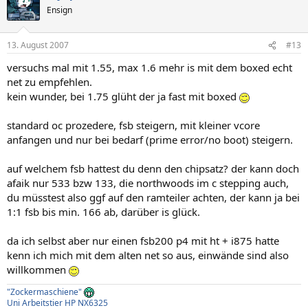
Ensign
13. August 2007
#13
versuchs mal mit 1.55, max 1.6 mehr is mit dem boxed echt
net zu empfehlen.
kein wunder, bei 1.75 glüht der ja fast mit boxed
standard oc prozedere, fsb steigern, mit kleiner vcore
anfangen und nur bei bedarf (prime error/no boot) steigern.
auf welchem fsb hattest du denn den chipsatz? der kann doch
afaik nur 533 bzw 133, die northwoods im c stepping auch,
du müsstest also ggf auf den ramteiler achten, der kann ja bei
1:1 fsb bis min. 166 ab, darüber is glück.
da ich selbst aber nur einen fsb200 p4 mit ht + i875 hatte
kenn ich mich mit dem alten net so aus, einwände sind also
willkommen
"Zockermaschiene"
Uni Arbeitstier HP NX6325