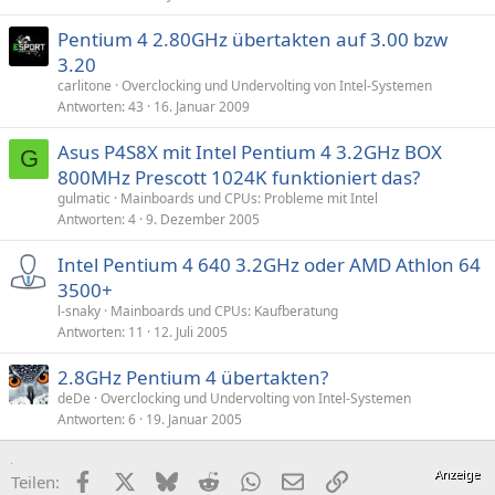
Pentium 4 2.80GHz übertakten auf 3.00 bzw
3.20
carlitone
Overclocking und Undervolting von Intel-Systemen
Antworten
43
16. Januar 2009
Asus P4S8X mit Intel Pentium 4 3.2GHz BOX
G
800MHz Prescott 1024K funktioniert das?
gulmatic
Mainboards und CPUs: Probleme mit Intel
Antworten
4
9. Dezember 2005
Intel Pentium 4 640 3.2GHz oder AMD Athlon 64
3500+
l-snaky
Mainboards und CPUs: Kaufberatung
Antworten
11
12. Juli 2005
2.8GHz Pentium 4 übertakten?
deDe
Overclocking und Undervolting von Intel-Systemen
Antworten
6
19. Januar 2005
Facebook
X (Twitter)
Bluesky
Reddit
WhatsApp
E-Mail
Link
Teilen: