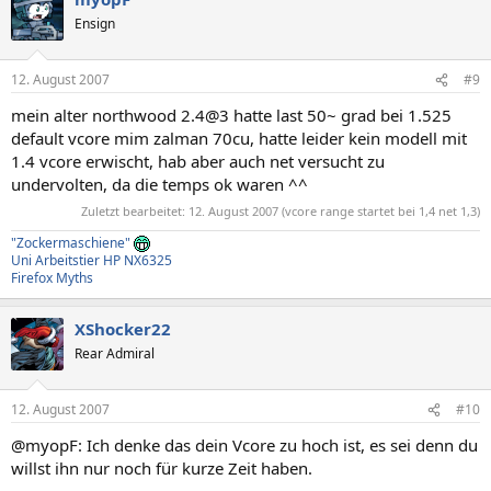
Ensign
12. August 2007
#9
mein alter northwood 2.4@3 hatte last 50~ grad bei 1.525
default vcore mim zalman 70cu, hatte leider kein modell mit
1.4 vcore erwischt, hab aber auch net versucht zu
undervolten, da die temps ok waren ^^
Zuletzt bearbeitet:
12. August 2007
(vcore range startet bei 1,4 net 1,3)
"Zockermaschiene"
Uni Arbeitstier HP NX6325
Firefox Myths
XShocker22
Rear Admiral
12. August 2007
#10
@myopF: Ich denke das dein Vcore zu hoch ist, es sei denn du
willst ihn nur noch für kurze Zeit haben.