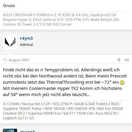
Gruss
ASUS CROSSHAIR V FORMULA-Z; FX 8350 @ 4.8 Ghz; Liquid pro32 GB
Kingston Hyper X; EVGA Geforce GTX 1070 FTW; CPU Wakü BeQuit 280;
Cosmos SE Tower, 3 X 512 GB SSD Corsair
r4yn3
Admiral
11. August 2007
#8
Finde nicht das es n Tempproblem ist. Allerdings weiß ich
nicht obs bei den Northwood anders ist, Beim meim Prescott
zumindests setzt das ThermalThrootling erst bei ~72° ein
Mit meinem Coolermaster Hyper TX2 komm ich höchstens
auf 58° wenn mich jetz nicht alles täuscht...
i5 12700K / Noctua NH-U12P / MSI Z790-P / 64GB G.Skill Trident Z RGB /
Sapphire 7900XT Pukse
/
905P 380GB / WD SN850X 4TB / 860 Evo 500GB
Creative SB Z / Superlux HD681Evo / bq! E11 750W CM / Asus MG278 /
Logitech G213 / G5
myopF