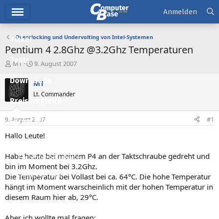
Hauptmenü
Anmelden
Overclocking und Undervolting von Intel-Systemen
Ticker
Pentium 4 2.8Ghz @3.2Ghz Temperaturen
Tests
E
E
MT
9. August 2007
r
r
Downloads
s
s
MT
t
t
Lt. Commander
e
e
Preisvergleich
l
l
l
l
9. August 2007
#1
Forum
e
t
r
a
Hallo Leute!
Aktuelles
m
Habe heute bei meinem P4 an der Taktschraube gedreht und
Empfohlene Inhalte
bin im Moment bei 3.2Ghz.
Neue Beiträge
Die Temperatur bei Vollast bei ca. 64°C. Die hohe Temperatur
hängt im Moment warscheinlich mit der hohen Temperatur in
Neueste Aktivitäten
diesem Raum hier ab, 29°C.
Leserartikel
Aber ich wollte mal fragen: