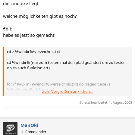
die cmd.exe liegt
welche möglichkeiten gibt es noch?
€dit:
habe es jetzt so gemacht:
cd > %windir%\verzeichnis.txt
cd %windir% (nur zum testen mal den pfad geändert um zu testen,
ob es auch funktioniert)
for /f %%x in (%windir%\verzeichnis.txt) do (regedit.exe /s
%%x\ServicePackFiles.reg)
Zum Vergrößern anklicken....
pause
Zuletzt bearbeitet:
1. August 2008
ManOki
Lt. Commander