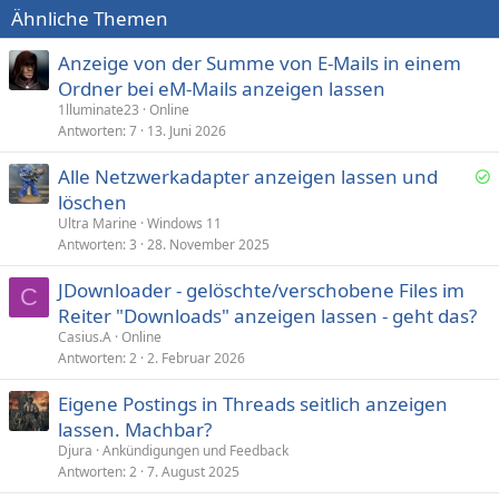
Ähnliche Themen
Anzeige von der Summe von E-Mails in einem
Ordner bei eM-Mails anzeigen lassen
1lluminate23
Online
Antworten
7
13. Juni 2026
Alle Netzwerkadapter anzeigen lassen und
e
löschen
l
Ultra Marine
Windows 11
ö
Antworten
3
28. November 2025
s
JDownloader - gelöschte/verschobene Files im
t
C
Reiter "Downloads" anzeigen lassen - geht das?
Casius.A
Online
Antworten
2
2. Februar 2026
Eigene Postings in Threads seitlich anzeigen
lassen. Machbar?
Djura
Ankündigungen und Feedback
Antworten
2
7. August 2025