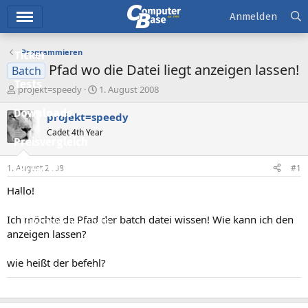
Hauptmenü
Anmelden
Programmieren
Ticker
Pfad wo die Datei liegt anzeigen lassen!
Batch
Tests
E
E
projekt=speedy
1. August 2008
r
r
Downloads
s
s
projekt=speedy
t
t
Cadet 4th Year
e
e
Preisvergleich
l
l
l
l
1. August 2008
#1
Forum
e
t
r
a
Hallo!
Aktuelles
m
Ich möchte de Pfad der batch datei wissen! Wie kann ich den
Empfohlene Inhalte
anzeigen lassen?
Neue Beiträge
wie heißt der befehl?
Neueste Aktivitäten
Leserartikel