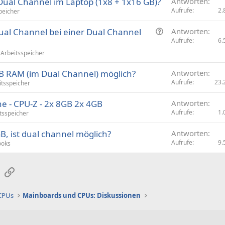
ual Channel im Laptop (1x8 + 1x16 GB)?
Antworten
Aufrufe
2.
peicher
F
ual Channel bei einer Dual Channel
Antworten
r
Aufrufe
6.
a
Arbeitsspeicher
g
 RAM (im Dual Channel) möglich?
e
Antworten
Aufrufe
23.
itsspeicher
e - CPU-Z - 2x 8GB 2x 4GB
Antworten
Aufrufe
1.
tsspeicher
, ist dual channel möglich?
Antworten
Aufrufe
9.
ooks
sApp
E-Mail
Link
 CPUs
Mainboards und CPUs: Diskussionen