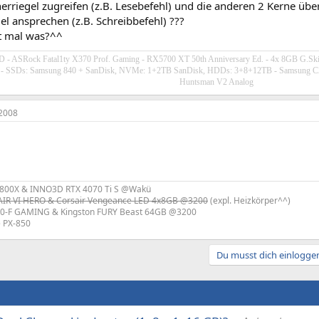
erriegel zugreifen (z.B. Lesebefehl) und die anderen 2 Kerne üb
el ansprechen (z.B. Schreibbefehl) ???
t mal was?^^
 - ASRock Fatal1ty X370 Prof. Gaming - RX5700 XT 50th Anniversary Ed. - 4x 8GB G.Sk
 - SSDs: Samsung 840 + SanDisk, NVMe: 1+2TB SanDisk, HDDs: 3+8+12TB - Samsung 
Huntsman V2 Analog
2008
800X & INNO3D RTX 4070 Ti S @Wakü
R VI HERO & Corsair Vengeance LED 4x8GB @3200
(expl. Heizkörper^^)
0-F GAMING & Kingston FURY Beast 64GB @3200
e PX-850
Du musst dich einloggen