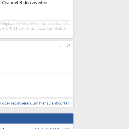
er Channel B den zweiten
ill RipJaws V DDR4-3200/CL14-14-14-34-48-1T -
C27HG70, 1440p@144Hz - Razer Viper 8KHz &
#6
 oder registrieren, um hier zu antworten.