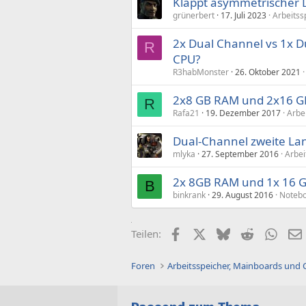
Klappt asymmetrischer D
grünerbert
17. Juli 2023
Arbeitss
2x Dual Channel vs 1x D
R
CPU?
R3habMonster
26. Oktober 2021
2x8 GB RAM und 2x16 GB
R
Rafa21
19. Dezember 2017
Arbe
Dual-Channel zweite Lan
mlyka
27. September 2016
Arbei
2x 8GB RAM und 1x 16 GB
B
binkrank
29. August 2016
Noteb
Facebook
X (Twitter)
Bluesky
Reddit
What
Teilen:
Foren
Arbeitsspeicher, Mainboards und