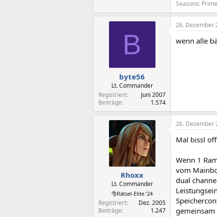
Seasonic Prim
26. Dezember 
B
wenn alle bä
byte56
Lt. Commander
Registriert
Juni 2007
Beiträge
1.574
26. Dezember 
Mal bissl off
Wenn 1 Ramr
vom Mainboa
Rhoxx
dual channe
Lt. Commander
Leistungsein
🎅Rätsel-Elite ’24
Speichercon
Registriert
Dez. 2005
gemeinsam )
Beiträge
1.247