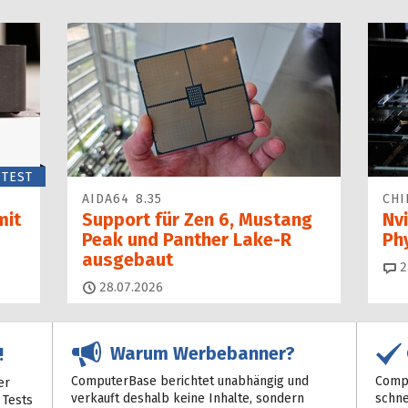
TEST
AIDA64 8.35
CHI
mit
Support für Zen 6, Mustang
Nvi
Peak und Panther Lake-R
Ph
ausgebaut
2
28.07.2026
Warum Werbebanner?
!
ComputerBase berichtet unabhängig und
Compu
er
verkauft deshalb keine Inhalte, sondern
schne
 Tests