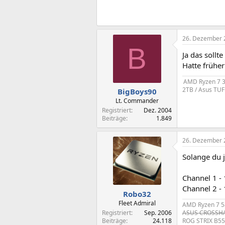
26. Dezember 
B
Ja das sollt
Hatte frühe
AMD Ryzen 7 37
2TB / Asus TUF
BigBoys90
Lt. Commander
Registriert
Dez. 2004
Beiträge
1.849
26. Dezember 
Solange du 
Channel 1 
Channel 2 
Robo32
Fleet Admiral
AMD Ryzen 7 5
Registriert
Sep. 2006
ASUS CROSSHAI
Beiträge
24.118
ROG STRIX B55