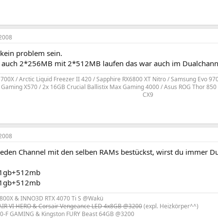
2008
e kein problem sein.
r auch 2*256MB mit 2*512MB laufen das war auch im Dualchann
00X / Arctic Liquid Freezer II 420 / Sapphire RX6800 XT Nitro / Samsung Evo 9
 Gaming X570 / 2x 16GB Crucial Ballistix Max Gaming 4000 / Asus ROG Thor 850
CX9​
2008
jeden Channel mit den selben RAMs bestückst, wirst du immer 
- 1gb+512mb
- 1gb+512mb
800X & INNO3D RTX 4070 Ti S @Wakü
R VI HERO & Corsair Vengeance LED 4x8GB @3200
(expl. Heizkörper^^)
0-F GAMING & Kingston FURY Beast 64GB @3200