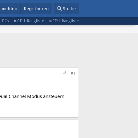
nmelden
Registrieren
Suche
g-PCs
GPU-Rangliste
CPU-Rangliste
#1
 Dual Channel Modus ansteuern