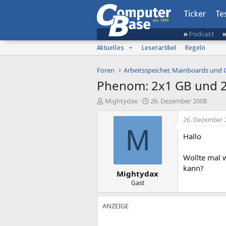
Ticker
Te
Podcast
Aktuelles
Leserartikel
Regeln
Foren
Arbeitsspeicher, Mainboards und
Phenom: 2x1 GB und 2
E
E
Mightydax
26. Dezember 2008
r
r
s
s
26. Dezember 
t
t
M
Hallo
e
e
l
l
l
l
Wollte mal 
e
t
kann?
Mightydax
r
a
m
Gast