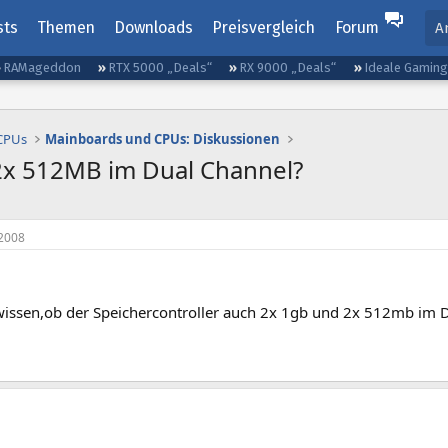
sts
Themen
Downloads
Preisvergleich
Forum
A
RAMageddon
RTX 5000 „Deals“
RX 9000 „Deals“
Ideale Gamin
 CPUs
Mainboards und CPUs: Diskussionen
x 512MB im Dual Channel?
2008
wissen,ob der Speichercontroller auch 2x 1gb und 2x 512mb im