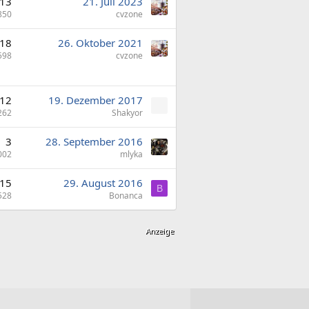
13
21. Juli 2023
850
cvzone
18
26. Oktober 2021
598
cvzone
12
19. Dezember 2017
262
Shakyor
3
28. September 2016
002
mlyka
15
29. August 2016
B
528
Bonanca