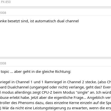
e PX-850
2008
nke besetzt sind, ist automatisch dual channel
2008
 topic ... aber geht in die gleiche Richtung:
iegel in Channel 1 und 1 Ramriegel in Channel 2 stecke. (also 
rd Dualchannel (unganged oder nicht) verlange, geht das? Eve
l modus allerdings zeigt CPU-Z beim Modus "single" an. Ich würd
buse erlebt habe. Jetzt aber die eigentliche Frage... Angeblich verh
troller des Phenoms dazu, dass einzelne Kerne einzeln auf die Sp
 Wär da nicht eine Leistungsteigerung zu erwarten, wenn die ers