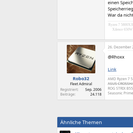
einen Speich
Speicherrieg
War da nich
Ryzen 7 5800X3D
Xilence 650W
26. Dezember 
@Rhoxx
Link
Robo32
AMD Ryzen 7 5
ASUS CROSSHAI
Fleet Admiral
ROG STRIX B55
Registriert
Sep. 2006
Seasonic Prim
Beiträge
24.118
Ähnliche Themen