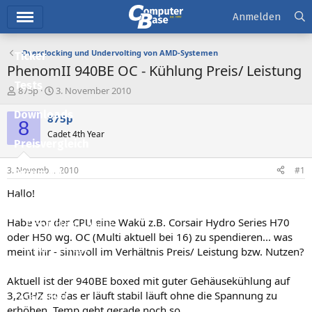
Hauptmenü
Anmelden
Overclocking und Undervolting von AMD-Systemen
Ticker
PhenomII 940BE OC - Kühlung Preis/ Leistung
Tests
E
E
875p
3. November 2010
r
r
Downloads
s
s
875p
8
t
t
Cadet 4th Year
e
e
Preisvergleich
l
l
l
l
3. November 2010
#1
Forum
e
t
r
a
Hallo!
Aktuelles
m
Habe vor der CPU eine Wakü z.B. Corsair Hydro Series H70
Empfohlene Inhalte
oder H50 wg. OC (Multi aktuell bei 16) zu spendieren... was
Neue Beiträge
meint ihr - sinnvoll im Verhältnis Preis/ Leistung bzw. Nutzen?
Neueste Aktivitäten
Aktuell ist der 940BE boxed mit guter Gehäusekühlung auf
3,2GHZ so das er läuft stabil läuft ohne die Spannung zu
Leserartikel
erhöhen. Temp geht gerade noch so...