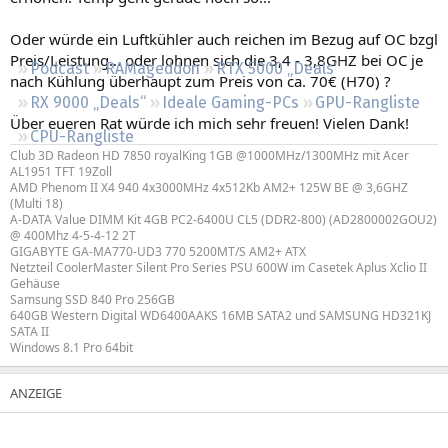
Regeln
Oder würde ein Luftkühler auch reichen im Bezug auf OC bzgl
Preis/Leistung... oder lohnen sich die 3,4 - 3,8GHZ bei OC je
Podcast
RAMageddon
RTX 5000 „Deals“
nach Kühlung überhaupt zum Preis von ca. 70€ (H70) ?
RX 9000 „Deals“
Ideale Gaming-PCs
GPU-Rangliste
Über eueren Rat würde ich mich sehr freuen! Vielen Dank!
CPU-Rangliste
Club 3D Radeon HD 7850 royalKing 1GB @1000MHz/1300MHz mit Acer
AL1951 TFT 19Zoll
AMD Phenom II X4 940 4x3000MHz 4x512Kb AM2+ 125W BE @ 3,6GHZ
(Multi 18)
A-DATA Value DIMM Kit 4GB PC2-6400U CL5 (DDR2-800) (AD2800002GOU2)
@ 400Mhz 4-5-4-12 2T
GIGABYTE GA-MA770-UD3 770 5200MT/S AM2+ ATX
Netzteil CoolerMaster Silent Pro Series PSU 600W im Casetek Aplus Xclio II
Gehäuse
Samsung SSD 840 Pro 256GB
640GB Western Digital WD6400AAKS 16MB SATA2 und SAMSUNG HD321KJ
SATA II
Windows 8.1 Pro 64bit