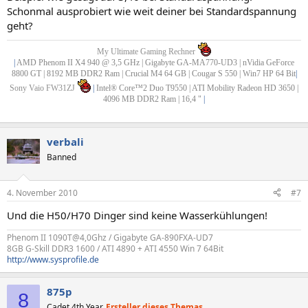
Schonmal ausprobiert wie weit deiner bei Standardspannung
geht?
My Ultimate Gaming Rechner
|
AMD Phenom II X4 940 @ 3,5 GHz | Gigabyte GA-MA770-UD3 | nVidia GeForce
8800 GT | 8192 MB DDR2 Ram | Crucial M4 64 GB | Cougar S 550 | Win7 HP 64 Bit
|
Sony Vaio FW31ZJ
|
Intel® Core™2 Duo T9550 | ATI Mobility Radeon HD 3650 |
4096 MB DDR2 Ram | 16,4 "
|
verbali
Banned
4. November 2010
#7
Und die H50/H70 Dinger sind keine Wasserkühlungen!
Phenom II 1090T@4,0Ghz / Gigabyte GA-890FXA-UD7
8GB G-Skill DDR3 1600 / ATI 4890 + ATI 4550 Win 7 64Bit
http://www.sysprofile.de
875p
8
Cadet 4th Year
Ersteller dieses Themas