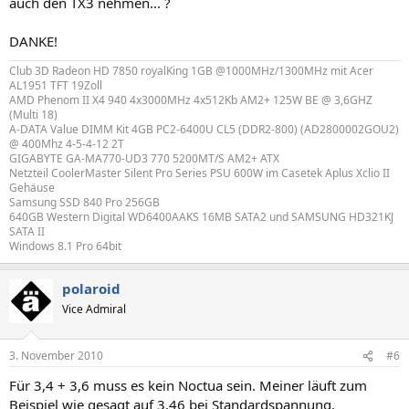
auch den TX3 nehmen... ?
DANKE!
Club 3D Radeon HD 7850 royalKing 1GB @1000MHz/1300MHz mit Acer
AL1951 TFT 19Zoll
AMD Phenom II X4 940 4x3000MHz 4x512Kb AM2+ 125W BE @ 3,6GHZ
(Multi 18)
A-DATA Value DIMM Kit 4GB PC2-6400U CL5 (DDR2-800) (AD2800002GOU2)
@ 400Mhz 4-5-4-12 2T
GIGABYTE GA-MA770-UD3 770 5200MT/S AM2+ ATX
Netzteil CoolerMaster Silent Pro Series PSU 600W im Casetek Aplus Xclio II
Gehäuse
Samsung SSD 840 Pro 256GB
640GB Western Digital WD6400AAKS 16MB SATA2 und SAMSUNG HD321KJ
SATA II
Windows 8.1 Pro 64bit
polaroid
Vice Admiral
3. November 2010
#6
Für 3,4 + 3,6 muss es kein Noctua sein. Meiner läuft zum
Beispiel wie gesagt auf 3,46 bei Standardspannung.