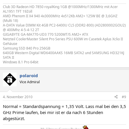
Club 3D Radeon HD 7850 royalKing 1GB @1000MHz/1300MHz mit Acer
AL1951 TFT 19Zoll
AMD Phenom II X4 940 4x3000MHz 4x512Kb AM2+ 125W BE @ 3,6GHZ
(Multi 18)
A-DATA Value DIMM Kit 4GB PC2-6400U CL5 (DDR2-800) (AD2800002GOU2)
@ 400Mhz 4-5-4-12 2T
GIGABYTE GA-MA770-UD3 770 5200MT/S AM2+ ATX
Netzteil CoolerMaster Silent Pro Series PSU 600W im Casetek Aplus Xclio II
Gehäuse
Samsung SSD 840 Pro 256GB
640GB Western Digital WD6400AAKS 16MB SATA2 und SAMSUNG HD321KJ
SATA II
Windows 8.1 Pro 64bit
polaroid
Vice Admiral
4. November 2010
#9
Normal = Standardspannung = 1,35 Volt. Lass mal bei den 3,5
GHz Prime laufen, bei mir ist er da nach 6 Stunden
abgestürzt.