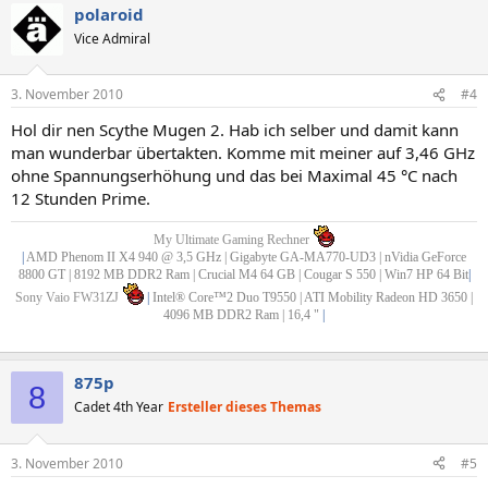
polaroid
Vice Admiral
3. November 2010
#4
Hol dir nen Scythe Mugen 2. Hab ich selber und damit kann
man wunderbar übertakten. Komme mit meiner auf 3,46 GHz
ohne Spannungserhöhung und das bei Maximal 45 °C nach
12 Stunden Prime.
My Ultimate Gaming Rechner
|
AMD Phenom II X4 940 @ 3,5 GHz | Gigabyte GA-MA770-UD3 | nVidia GeForce
8800 GT | 8192 MB DDR2 Ram | Crucial M4 64 GB | Cougar S 550 | Win7 HP 64 Bit
|
Sony Vaio FW31ZJ
|
Intel® Core™2 Duo T9550 | ATI Mobility Radeon HD 3650 |
4096 MB DDR2 Ram | 16,4 "
|
875p
8
Cadet 4th Year
Ersteller dieses Themas
3. November 2010
#5