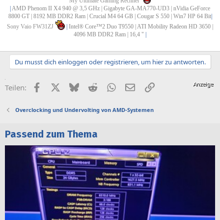
My Ultimate Gaming Rechner
|
AMD Phenom II X4 940 @ 3,5 GHz | Gigabyte GA-MA770-UD3 | nVidia GeForce
8800 GT | 8192 MB DDR2 Ram | Crucial M4 64 GB | Cougar S 550 | Win7 HP 64 Bit
|
Sony Vaio FW31ZJ
|
Intel® Core™2 Duo T9550 | ATI Mobility Radeon HD 3650 |
4096 MB DDR2 Ram | 16,4 "
|
Du musst dich einloggen oder registrieren, um hier zu antworten.
Facebook
X (Twitter)
Bluesky
Reddit
WhatsApp
E-Mail
Link
Teilen:
Overclocking und Undervolting von AMD-Systemen
Passend zum Thema