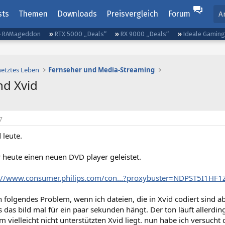
sts
Themen
Downloads
Preisvergleich
Forum
A
RAMageddon
RTX 5000 „Deals“
RX 9000 „Deals“
Ideale Gamin
netztes Leben
Fernseher und Media-Streaming
nd Xvid
7
 leute.
 heute einen neuen DVD player geleistet.
://www.consumer.philips.com/con...?proxybuster=NDPST5I1H
 folgendes Problem, wenn ich dateien, die in Xvid codiert sind ab
s das bild mal für ein paar sekunden hängt. Der ton läuft allerdin
m vielleicht nicht unterstützten Xvid liegt. nun habe ich versuch