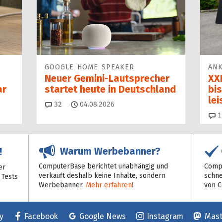
GOOGLE HOME SPEAKER
ANK
Neuer Gemini-Laut­spre­cher
XXL
ar
startet heu­te in Deutschland
bis
le
Kommentare
32
04.08.2026
1
Warum Werbebanner?
!
ComputerBase berichtet unabhängig und
Compu
er
verkauft deshalb keine Inhalte, sondern
schne
 Tests
Werbebanner.
Mehr erfahren!
von 
y
Facebook
Google News
Instagram
Mas