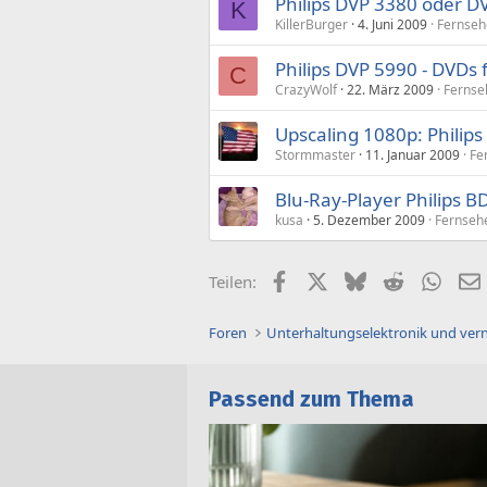
Philips DVP 3380 oder D
K
KillerBurger
4. Juni 2009
Fernseh
Philips DVP 5990 - DVDs
C
CrazyWolf
22. März 2009
Fernse
Upscaling 1080p: Philips
Stormmaster
11. Januar 2009
Fe
Blu-Ray-Player Philips
kusa
5. Dezember 2009
Fernseh
Facebook
X (Twitter)
Bluesky
Reddit
What
Teilen:
Foren
Unterhaltungselektronik und ver
Passend zum Thema