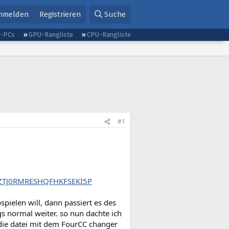
nmelden
Registrieren
Suche
g-PCs
GPU-Rangliste
CPU-Rangliste
#1
F1ZTJ0RMRESHQFHKFSEKI5P
spielen will, dann passiert es des
gs normal weiter. so nun dachte ich
t die datei mit dem FourCC changer