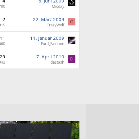
4
6. Juni 2009
700
Micday
2
22. März 2009
C
019
CrazyWolf
11
11. Januar 2009
660
Ford_Fairlane
29
7. April 2010
D
343
dastash