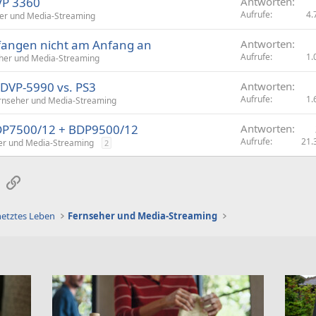
VP 3360
Antworten
Aufrufe
4.
er und Media-Streaming
 fangen nicht am Anfang an
Antworten
Aufrufe
1.
her und Media-Streaming
 DVP-5990 vs. PS3
Antworten
Aufrufe
1.
rnseher und Media-Streaming
 BDP7500/12 + BDP9500/12
Antworten
Aufrufe
21.
er und Media-Streaming
2
sApp
E-Mail
Link
netztes Leben
Fernseher und Media-Streaming