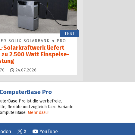
TEST
ER SOLIX SOLARBANK 4 PRO
-Solarkraftwerk liefert
 zu 2.500 Watt Einspeise­
istung
Kommentare
70
24.07.2026
ComputerBase Pro
terBase Pro ist die werbefreie,
lle, flexible und zugleich faire Variante
ComputerBase.
Mehr dazu!
todon
X
YouTube