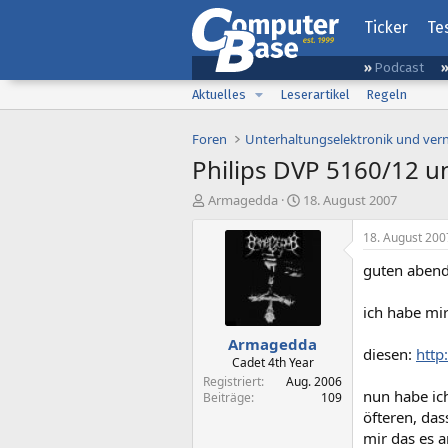
Ticker
Te
Podcast
Aktuelles
Leserartikel
Regeln
Foren
Unterhaltungselektronik und ver
Philips DVP 5160/12 u
E
E
Armagedda
18. August 2007
r
r
s
s
18. August 200
t
t
guten abend
e
e
l
l
l
l
ich habe mir
e
t
Armagedda
r
a
diesen:
http
m
Cadet 4th Year
Registriert
Aug. 2006
nun habe ich
Beiträge
109
öfteren, das
mir das es a