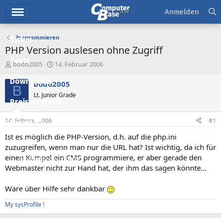
Hauptmenü
Anmelden
Programmieren
Ticker
PHP Version auslesen ohne Zugriff
Tests
E
E
bodo2005
14. Februar 2006
r
r
Downloads
s
s
bodo2005
B
t
t
Lt. Junior Grade
e
e
Preisvergleich
l
l
l
l
14. Februar 2006
#1
Forum
e
t
r
a
Ist es möglich die PHP-Version, d.h. auf die php.ini
Aktuelles
m
zuzugreifen, wenn man nur die URL hat? Ist wichtig, da ich für
einen Kumpel ein CMS programmiere, er aber gerade den
Empfohlene Inhalte
Webmaster nicht zur Hand hat, der ihm das sagen könnte...
Neue Beiträge
Wäre über Hilfe sehr dankbar
Neueste Aktivitäten
My sysProfile !
Leserartikel