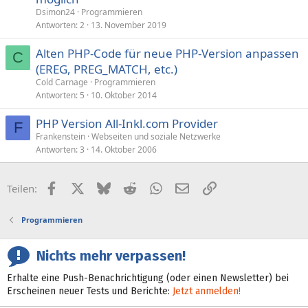
Dsimon24
Programmieren
Antworten
2
13. November 2019
Alten PHP-Code für neue PHP-Version anpassen
C
(EREG, PREG_MATCH, etc.)
Cold Carnage
Programmieren
Antworten
5
10. Oktober 2014
PHP Version All-Inkl.com Provider
F
Frankenstein
Webseiten und soziale Netzwerke
Antworten
3
14. Oktober 2006
Facebook
X (Twitter)
Bluesky
Reddit
WhatsApp
E-Mail
Link
Teilen:
Programmieren
Nichts mehr verpassen!
Erhalte eine Push-Benachrichtigung (oder einen Newsletter) bei
Erscheinen neuer Tests und Berichte:
Jetzt anmelden!