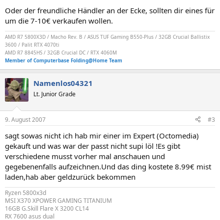
Oder der freundliche Händler an der Ecke, sollten dir eines für
um die 7-10€ verkaufen wollen.
AMD R7 5800X3D / Macho Rev. B / ASUS TUF Gaming B550-Plus / 32GB Crucial Ballistix
3600 / Palit RTX 4070ti
AMD R7 8845HS / 32GB Crucial DC / RTX 4060M
Member of Computerbase Folding@Home Team
Namenlos04321
Lt. Junior Grade
9. August 2007
#3
sagt sowas nicht ich hab mir einer im Expert (Octomedia)
gekauft und was war der passt nicht supi löl !Es gibt
verschiedene musst vorher mal anschauen und
gegebenenfalls aufzeichnen.Und das ding kostete 8.99€ mist
laden,hab aber geldzurück bekommen
Ryzen 5800x3d
MSI X370 XPOWER GAMING TITANIUM
16GB G.Skill Flare X 3200 CL14
RX 7600 asus dual