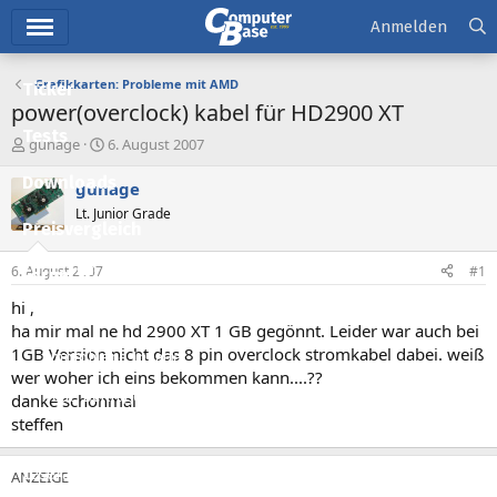
Hauptmenü
Anmelden
Grafikkarten: Probleme mit AMD
Ticker
power(overclock) kabel für HD2900 XT
Tests
E
E
gunage
6. August 2007
r
r
Downloads
s
s
gunage
t
t
Lt. Junior Grade
e
e
Preisvergleich
l
l
l
l
6. August 2007
#1
Forum
e
t
r
a
hi ,
Aktuelles
m
ha mir mal ne hd 2900 XT 1 GB gegönnt. Leider war auch bei
1GB Version nicht das 8 pin overclock stromkabel dabei. weiß
Empfohlene Inhalte
wer woher ich eins bekommen kann....??
Neue Beiträge
danke schonmal
steffen
Neueste Aktivitäten
Leserartikel