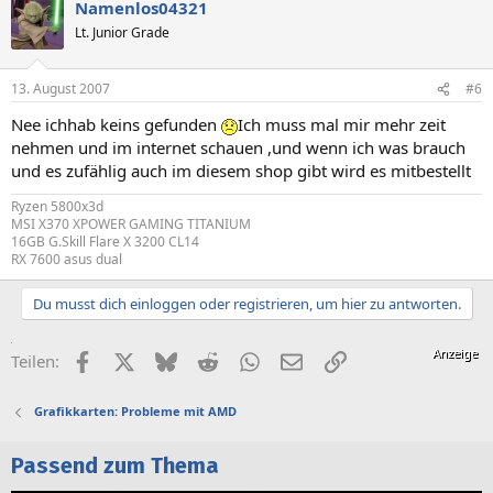
Namenlos04321
Lt. Junior Grade
13. August 2007
#6
Nee ichhab keins gefunden
Ich muss mal mir mehr zeit
nehmen und im internet schauen ,und wenn ich was brauch
und es zufählig auch im diesem shop gibt wird es mitbestellt
Ryzen 5800x3d
MSI X370 XPOWER GAMING TITANIUM
16GB G.Skill Flare X 3200 CL14
RX 7600 asus dual
Du musst dich einloggen oder registrieren, um hier zu antworten.
Facebook
X (Twitter)
Bluesky
Reddit
WhatsApp
E-Mail
Link
Teilen:
Grafikkarten: Probleme mit AMD
Passend zum Thema