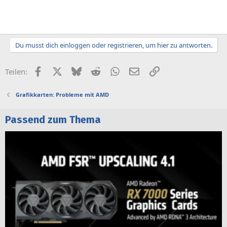
Du musst dich einloggen oder registrieren, um hier zu antworten.
Facebook
X (Twitter)
Bluesky
Reddit
WhatsApp
E-Mail
Link
Teilen:
Grafikkarten: Probleme mit AMD
Passend zum Thema