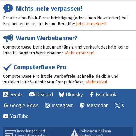
Nichts mehr verpassen!
Erhalte eine Push-Benachrichtigung (oder einen Newsletter) bei
Erscheinen neuer Tests und Berichte:
Jetzt anmelden!
Warum Werbebanner?
ComputerBase berichtet unabhängig und verkauft deshalb keine
Inhalte, sondern Werbebanner.
Mehr erfahren!
ComputerBase Pro
ComputerBase Pro ist die werbefreie, schnelle, flexible und
zugleich faire Variante von ComputerBase.
Mehr dazu!
Feeds
Discord
Bluesky
Facebook
Google News
Instagram
Mastodon
X
YouTube
Einstellungen und
Probleme mit einem
Layout-Umschalter
Werbebanner?