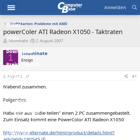
Hauptmenü
Anmelden
Grafikkarten: Probleme mit AMD
Ticker
powerColer ATI Radeon X1050 - Taktraten
Tests
E
E
1lluminate
2. August 2007
r
r
Downloads
s
s
1lluminate
1
t
t
Ensign
e
e
Preisvergleich
l
l
l
l
2. August 2007
#1
Forum
e
t
r
a
N'abend zusammen.
Aktuelles
m
Folgendes:
Empfohlene Inhalte
Neue Beiträge
Habe mir aus "oldie-teilen" einen 2.PC zusammengebastelt.
Zum Einsatz kommt eine PowerColor ATI Radeon X1050
Neueste Aktivitäten
http://www.alternate.de/html/product/details.html?
Leserartikel
articleId=190545