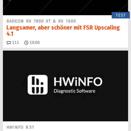
TEST
RADEON RX 7800 XT & RX 7600
Langsamer, aber schöner mit FSR Upscaling
4.1
Kommentare
111
10:00
HWINFO 8.51