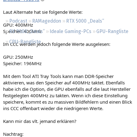
Regeln
Laut Alternate hat sie folgende Werte:
Podcast
RAMageddon
RTX 5000 „Deals“
GPU: 400MHz
Speicher: 400MHz
RX 9000 „Deals“
Ideale Gaming-PCs
GPU-Rangliste
CPU-Rangliste
Im CCC werden jedoch folgende Werte ausgelesen:
GPU: 250MHz
Speicher: 196MHz
Mit dem Tool ATI Tray Tools kann man DDR-Speicher
aktivieren, was den Speicher auf 400MHz taktet. Ebenfalls
habe ich die Option, die GPU ebenfalls auf die laut Hersteller
festgelegten 400MHz zu takten. Wenn ich diese Einstellung
speichere, kommt es zu massiven Bildfehlern und einen Blick
ins CCC offenbart wieder die niedrigeren Werte.
Kann mir das vlt. jemand erklären?
Nachtrag: