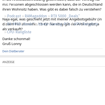
Regeln
mit Personen abgeschlossen werden kann, die in Deutschland
ihren Wohnsitz haben. Was gibt es dabei falsch zu verstehen?
Podcast
RAMageddon
RTX 5000 „Deals“
Naja egal, was geschieht jetzt mit meiner Angebotsgebühr (in
diesem Fall immerhin 15 €)? Für eBay gilt der Artikel jetzt ja
RX 9000 „Deals“
Ideale Gaming-PCs
GPU-Rangliste
als verkauft?
CPU-Rangliste
Danke schonmal!
Gruß Lonny
Dein Diätberater