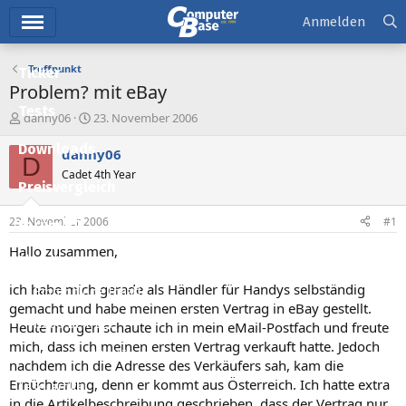
Hauptmenü
Anmelden
Treffpunkt
Ticker
Problem? mit eBay
Tests
E
E
danny06
23. November 2006
r
r
Downloads
s
s
danny06
D
t
t
Cadet 4th Year
e
e
Preisvergleich
l
l
l
l
23. November 2006
#1
Forum
e
t
r
a
Hallo zusammen,
Aktuelles
m
ich habe mich gerade als Händler für Handys selbständig
Empfohlene Inhalte
gemacht und habe meinen ersten Vertrag in eBay gestellt.
Neue Beiträge
Heute morgen schaute ich in mein eMail-Postfach und freute
mich, dass ich meinen ersten Vertrag verkauft hatte. Jedoch
Neueste Aktivitäten
nachdem ich die Adresse des Verkäufers sah, kam die
Ernüchterung, denn er kommt aus Österreich. Ich hatte extra
Leserartikel
in die Artikelbeschreibung geschrieben, dass der Vertrag nur