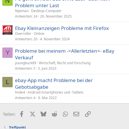
N
Problem unter Last
Nijeman
Desktop-Computer
Antworten
24
29. November 2025
Ebay Kleinanzeigen Probleme mit Firefox
Overroller
Online
Antworten
20
4. November 2024
Probleme bei meinem ->Allerletzten<- eBay
Y
Verkauf
youngbuck89
Wirtschaft, Recht und Forschung
Antworten
5
5. Juni 2023
ebay-App macht Probleme bei der
L
Gebotsabgabe
lmde4
Android-Smartphones und -Tablets
Antworten
4
9. Mai 2022
Facebook
X (Twitter)
Bluesky
Reddit
WhatsApp
E-Mail
Link
Teilen:
Treffpunkt