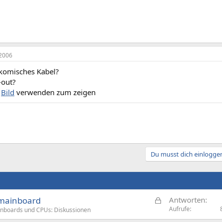
2006
 komisches Kabel?
-out?
s
Bild
verwenden zum zeigen
Du musst dich einloggen
G
 mainboard
Antworten
e
Aufrufe
nboards und CPUs: Diskussionen
s