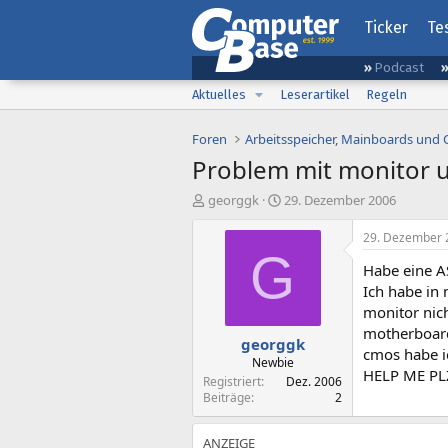
Ticker
Te
Podcast
Aktuelles
Leserartikel
Regeln
Foren
Arbeitsspeicher, Mainboards und
Problem mit monitor 
E
E
georggk
29. Dezember 2006
r
r
s
s
29. Dezember 
t
t
G
Habe eine 
e
e
l
l
Ich habe in
l
l
monitor nic
e
t
motherboard
georggk
r
a
cmos habe i
m
Newbie
HELP ME P
Registriert
Dez. 2006
Beiträge
2