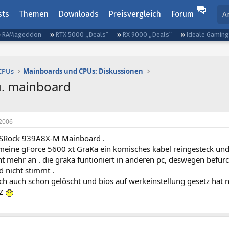
sts
Themen
Downloads
Preisvergleich
Forum
A
RAMageddon
RTX 5000 „Deals“
RX 9000 „Deals“
Ideale Gamin
 CPUs
Mainboards und CPUs: Diskussionen
u. mainboard
2006
ASRock 939A8X-M Mainboard .
 meine gForce 5600 xt GraKa ein komisches kabel reingesteck un
ht mehr an . die graka funtioniert in anderen pc, deswegen befür
 nicht stimmt .
ch auch schon gelöscht und bios auf werkeinstellung gesetz hat n
LZ