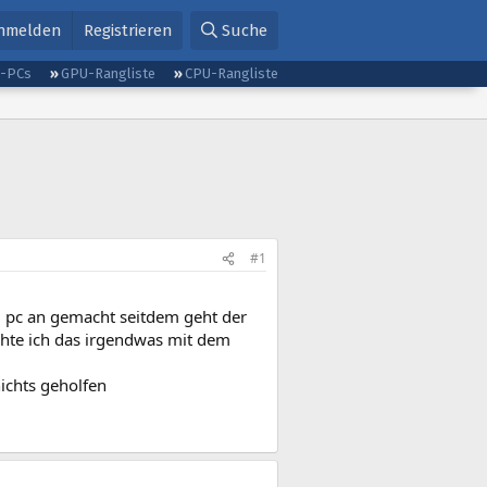
nmelden
Registrieren
Suche
g-PCs
GPU-Rangliste
CPU-Rangliste
#1
d pc an gemacht seitdem geht der
chte ich das irgendwas mit dem
ichts geholfen