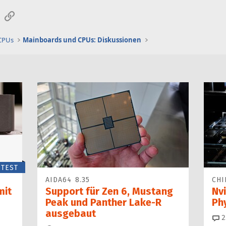
p
sApp
E-Mail
Link
e
r
 CPUs
Mainboards und CPUs: Diskussionen
r
t
TEST
AIDA64 8.35
CHI
mit
Support für Zen 6, Mustang
Nvi
Peak und Panther Lake-R
Ph
ausgebaut
2