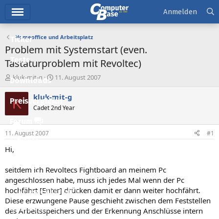
Hauptmenü
Anmelden
Homeoffice und Arbeitsplatz
Ticker
Problem mit Systemstart (even.
Tests
Tastaturproblem mit Revoltec)
E
E
kluk-mit-g
11. August 2007
Downloads
r
r
s
s
kluk-mit-g
K
Preisvergleich
t
t
Cadet 2nd Year
e
e
l
l
Forum
l
l
11. August 2007
#1
e
t
Aktuelles
r
a
Hi,
m
Empfohlene Inhalte
seitdem ich Revoltecs Fightboard an meinem Pc
Neue Beiträge
angeschlossen habe, muss ich jedes Mal wenn der Pc
hochfährt [Enter] drücken damit er dann weiter hochfährt.
Neueste Aktivitäten
Diese erzwungene Pause geschieht zwischen dem Feststellen
Leserartikel
des Arbeitsspeichers und der Erkennung Anschlüsse intern