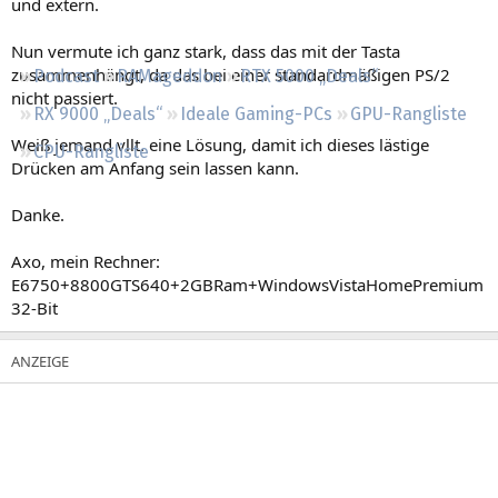
und extern.
Regeln
Nun vermute ich ganz stark, dass das mit der Tasta
zusammenhängt, da das bei einer standardmäßigen PS/2
Podcast
RAMageddon
RTX 5000 „Deals“
nicht passiert.
RX 9000 „Deals“
Ideale Gaming-PCs
GPU-Rangliste
Weiß jemand vllt. eine Lösung, damit ich dieses lästige
CPU-Rangliste
Drücken am Anfang sein lassen kann.
Danke.
Axo, mein Rechner:
E6750+8800GTS640+2GBRam+WindowsVistaHomePremium
32-Bit