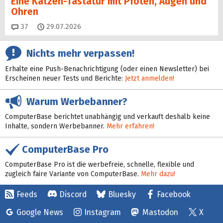
Eine Katzen-Tastatur mit Pfoten, Augen und
Ohren
Kommentare
37
29.07.2026
Nichts mehr verpassen!
Erhalte eine Push-Benachrichtigung (oder einen Newsletter) bei
Erscheinen neuer Tests und Berichte:
Jetzt anmelden!
Warum Werbebanner?
ComputerBase berichtet unabhängig und verkauft deshalb keine
Inhalte, sondern Werbebanner.
Mehr erfahren!
ComputerBase Pro
ComputerBase Pro ist die werbefreie, schnelle, flexible und
zugleich faire Variante von ComputerBase.
Mehr dazu!
Feeds
Discord
Bluesky
Facebook
Google News
Instagram
Mastodon
X