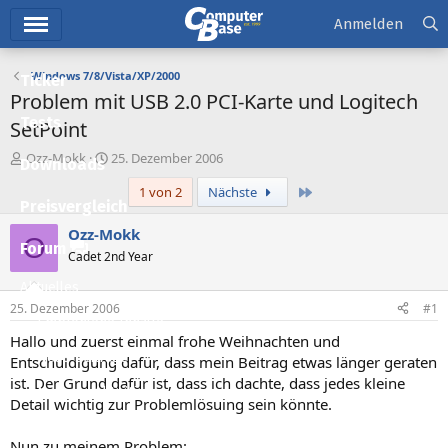
Hauptmenü
Anmelden
Windows 7/8/Vista/XP/2000
Ticker
Problem mit USB 2.0 PCI-Karte und Logitech
Tests
SetPoint
E
E
Ozz-Mokk
25. Dezember 2006
Downloads
r
r
Letzte
1 von 2
Nächste
s
s
Preisvergleich
t
t
e
e
Ozz-Mokk
O
l
l
Forum
Cadet 2nd Year
l
l
e
t
Aktuelles
r
a
25. Dezember 2006
#1
m
Empfohlene Inhalte
Hallo und zuerst einmal frohe Weihnachten und
Neue Beiträge
Entschuldigung dafür, dass mein Beitrag etwas länger geraten
ist. Der Grund dafür ist, dass ich dachte, dass jedes kleine
Neueste Aktivitäten
Detail wichtig zur Problemlösuing sein könnte.
Leserartikel
Nun zu meinem Problem: