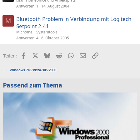
isku
Homeoffice und Arbeitsplatz
Antworten
1
14. August 2004
Bluetooth Problem in Verbindung mit Logitech
M
Setpoint 2.41
Michomel
Systemtools
Antworten
4
6. Oktober 2005
Facebook
X (Twitter)
Bluesky
Reddit
WhatsApp
E-Mail
Link
Teilen:
Windows 7/8/Vista/XP/2000
Passend zum Thema