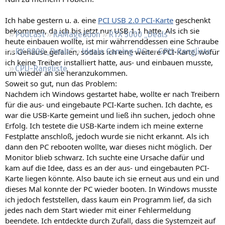
Regeln
Ich habe gestern u. a. eine
PCI USB 2.0 PCI-Karte
geschenkt
bekommen, da ich bis jetzt nur USB 1.1 hatte. Als ich sie
Podcast
RAMageddon
RTX 5000 „Deals“
heute einbauen wollte, ist mir währrenddessen eine Schraube
ins Gehäuse gefallen, sodass ich eine weitere PCI-Karte, wofür
RX 9000 „Deals“
Ideale Gaming-PCs
GPU-Rangliste
ich keine Treiber installiert hatte, aus- und einbauen musste,
CPU-Rangliste
um wieder an sie heranzukommen.
Soweit so gut, nun das Problem:
Nachdem ich Windows gestartet habe, wollte er nach Treibern
für die aus- und eingebaute PCI-Karte suchen. Ich dachte, es
war die USB-Karte gemeint und ließ ihn suchen, jedoch ohne
Erfolg. Ich testete die USB-Karte indem ich meine externe
Festplatte anschloß, jedoch wurde sie nicht erkannt. Als ich
dann den PC rebooten wollte, war dieses nicht möglich. Der
Monitor blieb schwarz. Ich suchte eine Ursache dafür und
kam auf die Idee, dass es an der aus- und eingebauten PCI-
Karte liegen könnte. Also baute ich sie erneut aus und ein und
dieses Mal konnte der PC wieder booten. In Windows musste
ich jedoch feststellen, dass kaum ein Programm lief, da sich
jedes nach dem Start wieder mit einer Fehlermeldung
beendete. Ich entdeckte durch Zufall, dass die Systemzeit auf