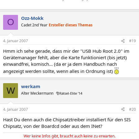
Ozz-Mokk
O
Cadet 2nd Year
Ersteller dieses Themas
4. Januar 2007
#19
Hmm ich sehe gerade, dass mir der "USB Hub Root 2.0" im
Gerätemanager fehlt, aber die Karte funktioniert (bis jetzt)
einwandfrei, komisch... (da er ja dem Handbuch nach
angezeigt werden sollte, wenn alles in Ordnung ist)
werkam
W
Alter Meckermann
🎅Rätsel-Elite ’14
4. Januar 2007
#20
Hast Du denn auch die Chipsatztreiber installiert für den SIS
Chipsatz, von der Boardcd oder aus dem INet?
Wer keine Infos gibt, braucht auch keine zu erwarten.