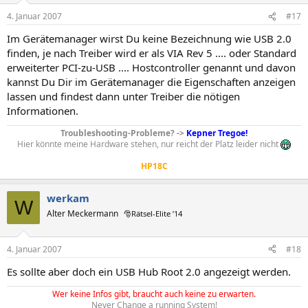
4. Januar 2007
#17
Im Gerätemanager wirst Du keine Bezeichnung wie USB 2.0
finden, je nach Treiber wird er als VIA Rev 5 .... oder Standard
erweiterter PCI-zu-USB .... Hostcontroller genannt und davon
kannst Du Dir im Gerätemanager die Eigenschaften anzeigen
lassen und findest dann unter Treiber die nötigen
Informationen.
Troubleshooting-Probleme? ->
Kepner Tregoe!
Hier könnte meine Hardware stehen, nur reicht der Platz leider nicht
HP18C
werkam
W
Alter Meckermann
🎅Rätsel-Elite ’14
4. Januar 2007
#18
Es sollte aber doch ein USB Hub Root 2.0 angezeigt werden.
Wer keine Infos gibt, braucht auch keine zu erwarten.
Never Change a running System!