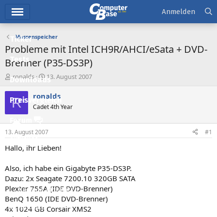
Hauptmenü
Anmelden
Massenspeicher
Ticker
Probleme mit Intel ICH9R/AHCI/eSata + DVD-
Tests
Brenner (P35-DS3P)
E
E
ronalds
13. August 2007
Downloads
r
r
s
s
ronalds
R
Preisvergleich
t
t
Cadet 4th Year
e
e
l
l
Forum
l
l
13. August 2007
#1
e
t
Aktuelles
r
a
Hallo, ihr Lieben!
m
Empfohlene Inhalte
Also, ich habe ein Gigabyte P35-DS3P.
Neue Beiträge
Dazu: 2x Seagate 7200.10 320GB SATA
Plexter 755A (IDE DVD-Brenner)
Neueste Aktivitäten
BenQ 1650 (IDE DVD-Brenner)
Leserartikel
4x 1024 GB Corsair XMS2