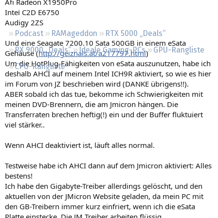
Ati Radeon X1950Pro
Regeln
Intel C2D E6750
Audigy 2ZS
Podcast
RAMageddon
RTX 5000 „Deals“
Und eine Seagate 7200.10 Sata 500GB in einem eSata
RX 9000 „Deals“
Ideale Gaming-PCs
GPU-Rangliste
Gehäuse (
http://geizhals.at/a217797.html
)
Um die HotPlug-Fähigkeiten von eSata auszunutzen, habe ich
CPU-Rangliste
deshalb AHCI auf meinem Intel ICH9R aktiviert, so wie es hier
im Forum von JZ beschrieben wird (DANKE übrigens!!).
ABER sobald ich das tue, bekomme ich Schwierigkeiten mit
meinen DVD-Brennern, die am Jmicron hängen. Die
Transferraten brechen heftig(!) ein und der Buffer fluktuiert
viel stärker..
Wenn AHCI deaktiviert ist, läuft alles normal.
Testweise habe ich AHCI dann auf dem Jmicron aktiviert: Alles
bestens!
Ich habe den Gigabyte-Treiber allerdings gelöscht, und den
aktuellen von der JMicron Website geladen, da mein PC mit
den GB-Treibern immer kurz einfriert, wenn ich die eSata
Platte einstecke. Die JM Treiber arbeiten flüssig.