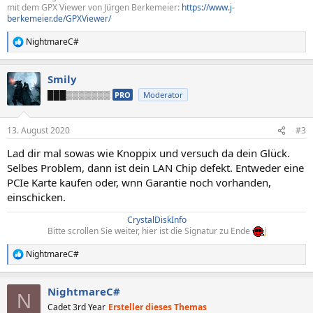
mit dem GPX Viewer von Jürgen Berkemeier:
https://www.j-
berkemeier.de/GPXViewer/
NightmareC#
R
e
a
Smily
k
t
███▒▒▒▒▒▒▒
PRO
Moderator
i
o
n
13. August 2020
#3
e
n
Lad dir mal sowas wie Knoppix und versuch da dein Glück.
:
Selbes Problem, dann ist dein LAN Chip defekt. Entweder eine
PCIe Karte kaufen oder, wnn Garantie noch vorhanden,
einschicken.
CrystalDiskInfo
Bitte scrollen Sie weiter, hier ist die Signatur zu Ende
NightmareC#
R
e
a
NightmareC#
k
N
t
Cadet 3rd Year
Ersteller dieses Themas