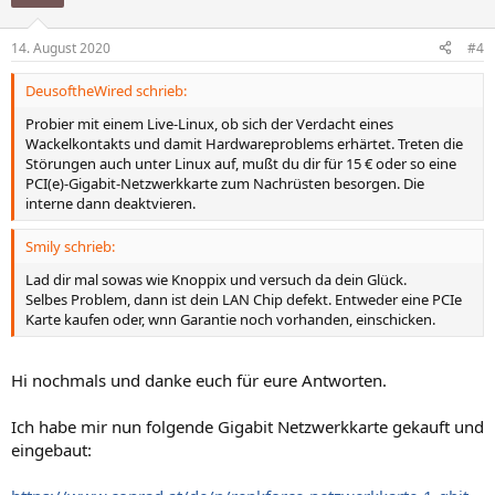
i
o
n
14. August 2020
#4
e
n
DeusoftheWired schrieb:
:
Probier mit einem Live-Linux, ob sich der Verdacht eines
Wackelkontakts und damit Hardwareproblems erhärtet. Treten die
Störungen auch unter Linux auf, mußt du dir für 15 € oder so eine
PCI(e)-Gigabit-Netzwerkkarte zum Nachrüsten besorgen. Die
interne dann deaktvieren.
Smily schrieb:
Lad dir mal sowas wie Knoppix und versuch da dein Glück.
Selbes Problem, dann ist dein LAN Chip defekt. Entweder eine PCIe
Karte kaufen oder, wnn Garantie noch vorhanden, einschicken.
Hi nochmals und danke euch für eure Antworten.
Ich habe mir nun folgende Gigabit Netzwerkkarte gekauft und
eingebaut: