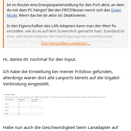
Ist im Router eine Energiespareinstellung für den Port aktiv, an dem
du mit dem PC hängst? Bei den FRITZ!Boxen nennt sich das
Green
Mode
. Wenn das bei dir aktiv ist: Deaktivieren.
In den Eigenschaften des LAN-Adapters kann man den Wert fix
einstellen, wie du es auf dem Screenshot gemacht hast. Standard ist
eher, daß beide Adapter die Übertragungsrate untereinander
aushandeln. Das sollte dann natürlich auch immer bei Gigabit
Zum Vergrößern anklicken....
fullduplex enden. Probier es in dem Feld trotzdem mal mit dem
Wert „Auto“.
Hi, danke dir nochmal für den Input.
Ich habe die Einstellung bei meiner Fritzbox gefunden,
allerdings waren dort alle Lanports bereits auf die Gigabit-
Verbindung eingestellt.
Habe nun auch die Geschwindigkeit beim Lanadapter auf