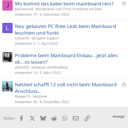
Wo kommt das kabel beim mainboard rein?
J
e
Joel Konrad
Mainboards und CPUs: Probleme mit Intel
Antworten
15
6. Dezember 2023
s
p
Neu gebauter PC Rote Leds beim Mainboard
e
L
leuchten und funkt
r
Lelouch0
be quiet! Support
r
Antworten
5
7. April 2023
t
Probleme beim Mainboard Einbau...jetzt alles
ok...so lassen?
plato333
Gehäuse und Modding
Antworten
14
5. März 2023
Netzteil schafft 12 volt nicht beim Mainboard
e
Anschluss..
s
Reaper75
Netzteile
p
Antworten
40
8. Dezember 2022
e
r
Facebook
X (Twitter)
Bluesky
Reddit
WhatsApp
E-Mail
Link
Teilen:
r
t