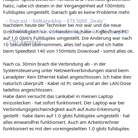
Regeln
hatte, habe ich diesen in der Vergangenheit auf 100mbits
Fullduplex umgestellt. Danach gab es keine Probleme mehr.
Podcast
RAMageddon
RTX 5000 „Deals“
Nachdem heute der Techniker bei mir war und die neue
Geschwindigkeit nun vorhanden ist, habe ich gleich am PC
RX 9000 „Deals“
Ideale Gaming-PCs
GPU-Rangliste
auf 1,0 Gbit/s Fullduplex umgestellt. Die Änderung war nach
CPU-Rangliste
10 Sekunden übernommen, alles lief super und ich hatte
beim Speedtest 140 von 150mbits Download - somit alles ok.
Nach ca. 30min brach die Verbindung ab - in der
Systemsteuerung unter Netzwerkverbindungen stand beim
Lanadpter: Kein Ethernet Kabel angeschlossen. Ich habe dies
natürlich überprüft - Kabel ist Pc seitig und an der LAN-Dose
tadellos angeschlossen.
Habe dann versucht das Lankabel in meinen Laptop
einzustecken - hat sofort funktioniert. Der Laptop war bei
Verbindungsgeschwindigkeit auch auf Auto-Erkennung
gestellt - habe dann auf 1.0 gbits fullduplex umgestellt - hat
alles einwandfrei funktioniert. Auch am Arbeitsrechner
funktioniert es mit den voreingestellten 1.0 gbits fullduplex.