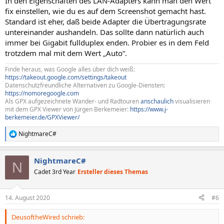
In den Eigenschaften des LAN-Adapters kann man den Wert
fix einstellen, wie du es auf dem Screenshot gemacht hast.
Standard ist eher, daß beide Adapter die Übertragungsrate
untereinander aushandeln. Das sollte dann natürlich auch
immer bei Gigabit fullduplex enden. Probier es in dem Feld
trotzdem mal mit dem Wert „Auto“.
Finde heraus, was Google alles über dich weiß:
https://takeout.google.com/settings/takeout
Datenschutzfreundliche Alternativen zu Google-Diensten:
https://nomoregoogle.com
Als GPX aufgezeichnete Wander- und Radtouren
anschaulich
visualisieren
mit dem GPX Viewer von Jürgen Berkemeier:
https://www.j-
berkemeier.de/GPXViewer/
NightmareC#
R
e
a
NightmareC#
k
N
t
Cadet 3rd Year
Ersteller dieses Themas
i
o
n
14. August 2020
#6
e
n
DeusoftheWired schrieb:
: