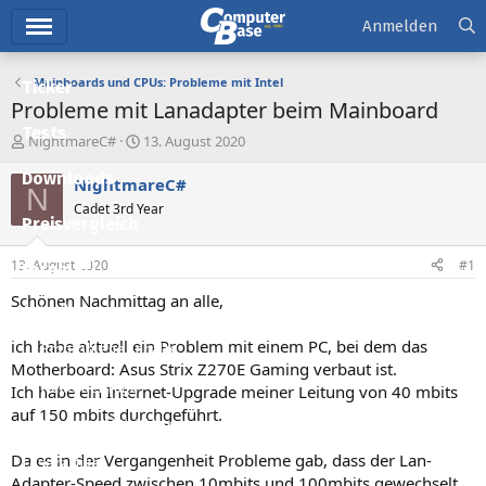
Hauptmenü
Anmelden
Mainboards und CPUs: Probleme mit Intel
Ticker
Probleme mit Lanadapter beim Mainboard
Tests
E
E
NightmareC#
13. August 2020
r
r
Downloads
s
s
NightmareC#
N
t
t
Cadet 3rd Year
e
e
Preisvergleich
l
l
l
l
13. August 2020
#1
Forum
e
t
r
a
Schönen Nachmittag an alle,
Aktuelles
m
ich habe aktuell ein Problem mit einem PC, bei dem das
Empfohlene Inhalte
Motherboard: Asus Strix Z270E Gaming verbaut ist.
Neue Beiträge
Ich habe ein Internet-Upgrade meiner Leitung von 40 mbits
auf 150 mbits durchgeführt.
Neueste Aktivitäten
Da es in der Vergangenheit Probleme gab, dass der Lan-
Leserartikel
Adapter-Speed zwischen 10mbits und 100mbits gewechselt