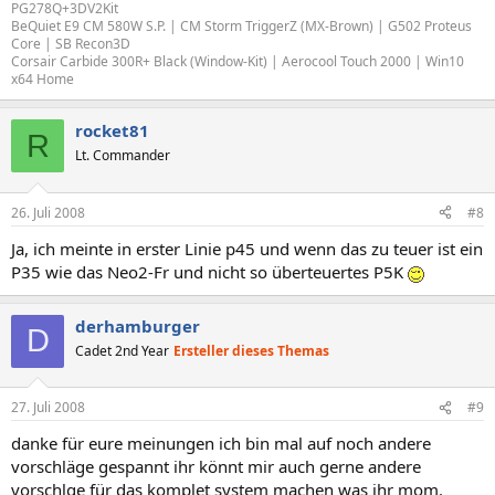
PG278Q+3DV2Kit
BeQuiet E9 CM 580W S.P. | CM Storm TriggerZ (MX-Brown) | G502 Proteus
Core | SB Recon3D
Corsair Carbide 300R+ Black (Window-Kit) | Aerocool Touch 2000 | Win10
x64 Home
rocket81
R
Lt. Commander
26. Juli 2008
#8
Ja, ich meinte in erster Linie p45 und wenn das zu teuer ist ein
P35 wie das Neo2-Fr und nicht so überteuertes P5K
derhamburger
D
Cadet 2nd Year
Ersteller dieses Themas
27. Juli 2008
#9
danke für eure meinungen ich bin mal auf noch andere
vorschläge gespannt ihr könnt mir auch gerne andere
vorschlge für das komplet system machen was ihr mom.