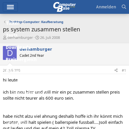
Hauptmenü
Anmelden
Desktop-Computer: Kaufberatung
Ticker
ps system zusammen stellen
Tests
E
E
derhamburger
26. Juli 2008
r
r
Downloads
s
s
derhamburger
D
t
t
Cadet 2nd Year
e
e
Preisvergleich
l
l
l
l
26. Juli 2008
#1
Forum
e
t
r
a
hi leute
Aktuelles
m
ich bin neu hier und will mir ein pc zusammen stellen preis
Empfohlene Inhalte
sollte nicht teurer als 600 euro sein.
Neue Beiträge
Neueste Aktivitäten
habe nicht alzu viel ahnung deshalb hoffe ich ihr könnt mich
beraten, will halt spielen ( ballerspiele fussball....)soll einfach
Leserartikel
gut laufen und das auf mein 42 Zoll plasma TV