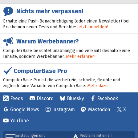
Nichts mehr verpassen!
Erhalte eine Push-Benachrichtigung (oder einen Newsletter) bei
Erscheinen neuer Tests und Berichte:
Jetzt anmelden!
Warum Werbebanner?
ComputerBase berichtet unabhängig und verkauft deshalb keine
Inhalte, sondern Werbebanner.
Mehr erfahren!
ComputerBase Pro
ComputerBase Pro ist die werbefreie, schnelle, flexible und
zugleich faire Variante von ComputerBase.
Mehr dazu!
Feeds
Discord
Bluesky
Facebook
Google News
Instagram
Mastodon
X
YouTube
Einstellungen und
Probleme mit einem