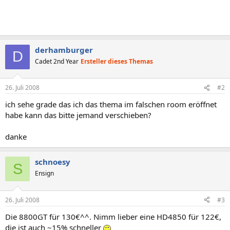
derhamburger
D
Cadet 2nd Year
Ersteller dieses Themas
26. Juli 2008
#2
ich sehe grade das ich das thema im falschen room eröffnet
habe kann das bitte jemand verschieben?
danke
schnoesy
S
Ensign
26. Juli 2008
#3
Die 8800GT für 130€^^. Nimm lieber eine HD4850 für 122€,
die ist auch ~15% schneller