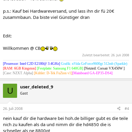
p.s.: Kauf bei Hardwareversand, und lass ihn dir fü 20€
zusammbaun. Da biste viel Günstiger dran
Edit:
Willkommen @ CB
Zuletzt bearbeitet:
26. Juli 2008
[Prozessor: Intel C2D E2180@ 3.4GHz]
Grafik: nVida GeForce9600gt 512mb (Sparkle)
[RAM: 6GB Kingston]
[Festplatte: Samsung F1 640GB]
[Netzteil: Corsair VX450W ]
[Case: NZXT. Alpha]
[Kühler: D-Tek FuZion v1]
[Mainboard GA-EP35-DS4]
user_deleted_9
U
Gast
26. Juli 2008
#4
nein kauf dir die hardware bei hoh.de billiger gubt es die teile
nich zu kaufen als da und nimm dir die hd4850 die is
schneller als ne 8800gt