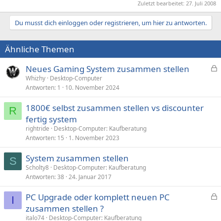
Zuletzt bearbeitet:
27. Juli 2008
Du musst dich einloggen oder registrieren, um hier zu antworten.
Ähnliche Themen
Neues Gaming System zusammen stellen
e
Whizhy
Desktop-Computer
Antworten
1
10. November 2024
s
p
1800€ selbst zusammen stellen vs discounter
e
R
fertig system
r
rightride
Desktop-Computer: Kaufberatung
r
Antworten
15
1. November 2023
t
System zusammen stellen
S
Scholty8
Desktop-Computer: Kaufberatung
Antworten
38
24. Januar 2017
PC Upgrade oder komplett neuen PC
I
e
zusammen stellen ?
s
italo74
Desktop-Computer: Kaufberatung