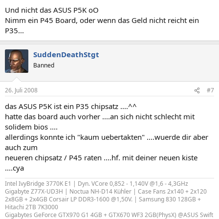
Und nicht das ASUS P5K oO
Nimm ein P45 Board, oder wenn das Geld nicht reicht ein
P35...
SuddenDeathStgt
Banned
26. Juli 2008
#7
das ASUS P5K ist ein P35 chipsatz ....^^
hatte das board auch vorher ....an sich nicht schlecht mit
solidem bios ....
allerdings konnte ich "kaum uebertakten" ....wuerde dir aber
auch zum
neueren chipsatz / P45 raten ....hf. mit deiner neuen kiste
....cya
Intel IvyBridge 3770K E1 | Dyn. VCore 0,852 - 1,140V @1,6 - 4,3GHz
Gigabyte Z77X-UD3H | Noctua NH-D14 Kühler | Case Fans 2x140 + 2x120
2x8GB + 2x4GB Corsair LP DDR3-1600 @1,50V. | Samsung 830 128GB +
Hitachi 2TB 7K3000
Gigabytes GeForce GTX970 G1 4GB + GTX670 WF3 2GB(PhysX) @ASUS Swift