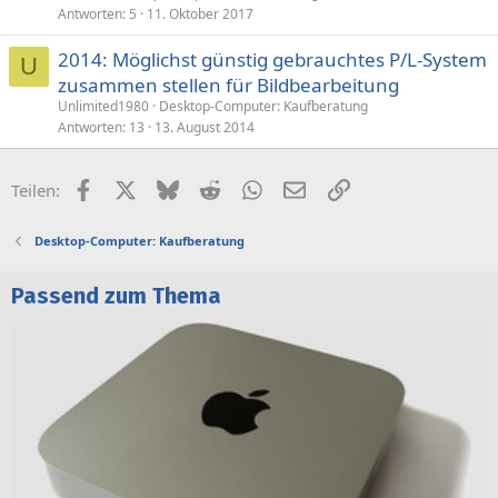
p
Antworten
5
11. Oktober 2017
e
2014: Möglichst günstig gebrauchtes P/L-System
r
U
zusammen stellen für Bildbearbeitung
r
t
Unlimited1980
Desktop-Computer: Kaufberatung
Antworten
13
13. August 2014
Facebook
X (Twitter)
Bluesky
Reddit
WhatsApp
E-Mail
Link
Teilen:
Desktop-Computer: Kaufberatung
Passend zum Thema