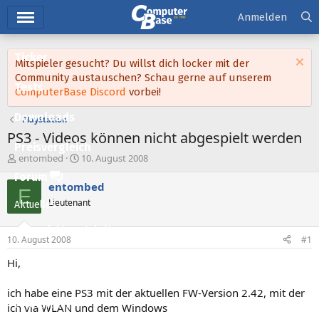
Hauptmenü
Anmelden
Ticker
Mitspieler gesucht? Du willst dich locker mit der
Community austauschen? Schau gerne auf unserem
Tests
ComputerBase Discord
vorbei!
Downloads
PlayStation
PS3 - Videos können nicht abgespielt werden
Preisvergleich
E
E
entombed
10. August 2008
r
r
Forum
s
s
entombed
E
t
t
Lieutenant
Aktuelles
e
e
l
l
Empfohlene Inhalte
l
l
10. August 2008
#1
e
t
Neue Beiträge
r
a
Hi,
m
Neueste Aktivitäten
ich habe eine PS3 mit der aktuellen FW-Version 2.42, mit der
Leserartikel
ich via WLAN und dem Windows