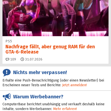
PS5
Nachfrage fällt, aber genug RAM für den
GTA-6-Release
Kommentare
109
31.07.2026
Nichts mehr verpassen!
Erhalte eine Push-Benachrichtigung (oder einen Newsletter) bei
Erscheinen neuer Tests und Berichte:
Jetzt anmelden!
Warum Werbebanner?
ComputerBase berichtet unabhängig und verkauft deshalb keine
Inhalte, sondern Werbebanner.
Mehr erfahren!