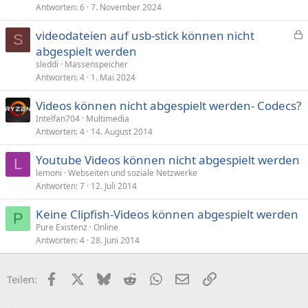
Antworten
6
7. November 2024
videodateien auf usb-stick können nicht
S
e
abgespielt werden
s
sleddi
Massenspeicher
p
Antworten
4
1. Mai 2024
e
Videos können nicht abgespielt werden- Codecs?
r
Intelfan704
Multimedia
r
Antworten
4
14. August 2014
t
Youtube Videos können nicht abgespielt werden
L
lemoni
Webseiten und soziale Netzwerke
Antworten
7
12. Juli 2014
Keine Clipfish-Videos können abgespielt werden
P
Pure Existenz
Online
Antworten
4
28. Juni 2014
Facebook
X (Twitter)
Bluesky
Reddit
WhatsApp
E-Mail
Link
Teilen: