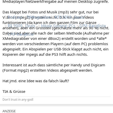
Mediaplayer/Netzwerkfreigabe auf meinen Desktop zugreife.
Regeln
Das klappt bei Fotos und Musik (mp3) sehr gut, nur bei
Videos (mpeg2) grossteils nicht. D.h. ein paar Videos
Podcast
RAMageddon
RTX 5000 „Deals“
funktionieren (da kann ich den ganzen Film zur Gänze
RX 9000 „Deals“
Ideale Gaming-PCs
GPU-Rangliste
ansehen), aber ein Grossteil (geschätzte mehr als 90 %) nicht.
Dabei sind aber alle nach der selben Methode (Aufnahme per
CPU-Rangliste
XMediagrabber von einer dBox2) erstellt worden und *alle*
werden von verschiedenen Playern (auf dem PC) problemlos
abgespielt. Ein Abspielen per USB-Stick klappt auch nicht, ein
Kopieren der mpegs auf die PS3 hilft auch nichts.
Interessant ist auch dass sämtliche per Handy und Digicam
(Format mpg2) erstellten Videos abgespielt werden.
Hat jmd. eine Idee was da falsch läuft?
TIA & Grüsse
Don't trust in any god!