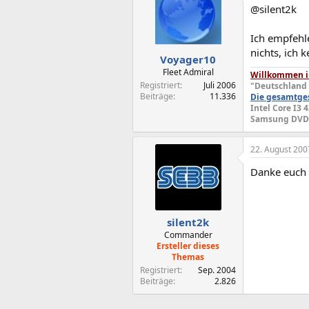
@silent2k
Ich empfehl
nichts, ich
Voyager10
Fleet Admiral
Willkommen in
Registriert
Juli 2006
"Deutschland 
Beiträge
11.336
Die gesamtges
Intel Core I3 
Samsung DVDRA
22. August 200
Danke euch 
silent2k
Commander
Ersteller dieses
Themas
Registriert
Sep. 2004
Beiträge
2.826