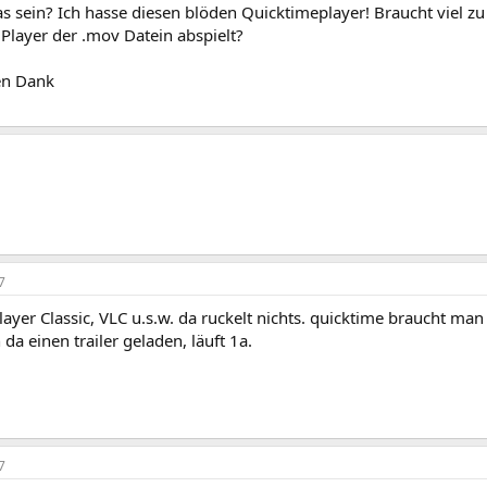
 sein? Ich hasse diesen blöden Quicktimeplayer! Braucht viel zu v
 Player der .mov Datein abspielt?
en Dank
7
layer Classic, VLC u.s.w. da ruckelt nichts. quicktime braucht man 
da einen trailer geladen, läuft 1a.
7