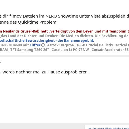
e dir *.mov Dateien im NERO Showtime unter Vista abzuspielen da
 kenne das Quicktime Problem.
 Neulands Grusel-Kabinett , verteidigt von den Leyen und mit Tempolimit
,das Land der Dichter und Denker: Die Medien dichten. Die Bevölkerung de
ellschaftliche Bewusstlosigkeit - die Bananenrepublik
4340 - HD4600 mit
Lüfter
, Asrock H87pro4 , 16GB Crucial Ballistix Tactical
M , TFT Samsung T260 26" , Case Lian Li PC-7FNW , Corsair Accelerator SS
7
- werds nachher mal zu Hause ausprobieren.