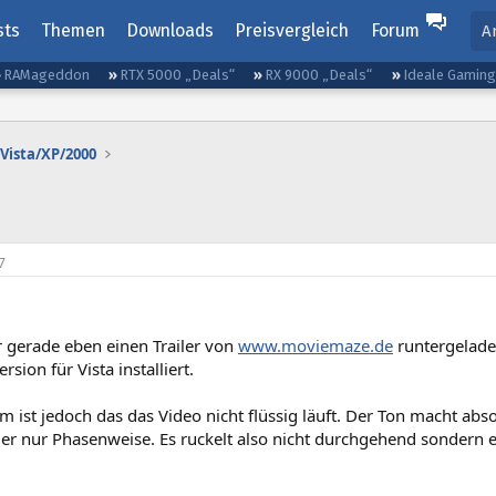
sts
Themen
Downloads
Preisvergleich
Forum
A
RAMageddon
RTX 5000 „Deals“
RX 9000 „Deals“
Ideale Gamin
Vista/XP/2000
7
r gerade eben einen Trailer von
www.moviemaze.de
runtergelade
sion für Vista installiert.
 ist jedoch das das Video nicht flüssig läuft. Der Ton macht abs
 nur Phasenweise. Es ruckelt also nicht durchgehend sondern e