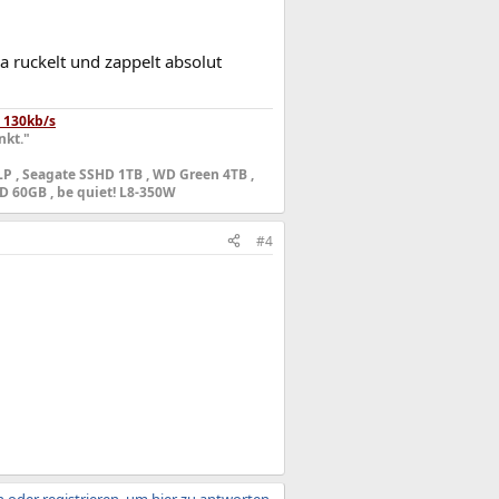
 ruckelt und zappelt absolut
 130kb/s
nkt."
 LP , Seagate SSHD 1TB , WD Green 4TB ,
D 60GB , be quiet! L8-350W
#4