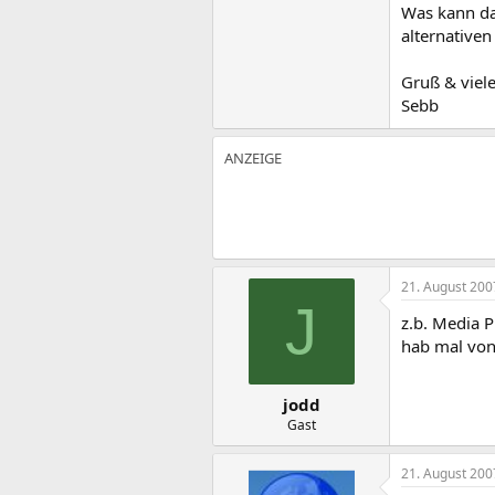
Was kann das
alternativen
Gruß & viel
Sebb
21. August 200
J
z.b. Media P
hab mal von 
jodd
Gast
21. August 200