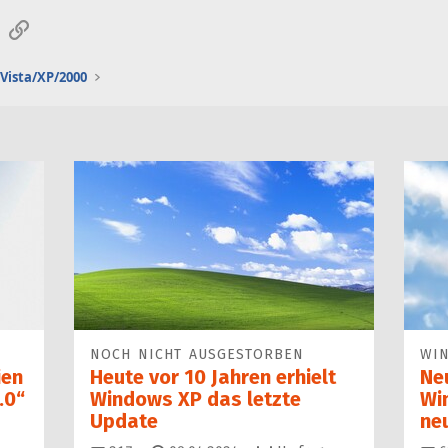
sApp
E-Mail
Link
Vista/XP/2000
NOCH NICHT AUSGESTORBEN
WI
ien
Heute vor 10 Jahren erhielt
Ne
.0“
Windows XP das letzte
Wi
Update
ne