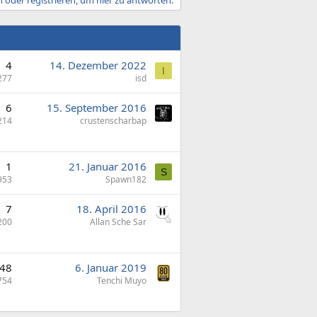
 oder registrieren, um hier zu antworten.
4
14. Dezember 2022
I
277
isd
6
15. September 2016
214
crustenscharbap
1
21. Januar 2016
S
953
Spawn182
7
18. April 2016
200
Allan Sche Sar
48
6. Januar 2019
754
Tenchi Muyo