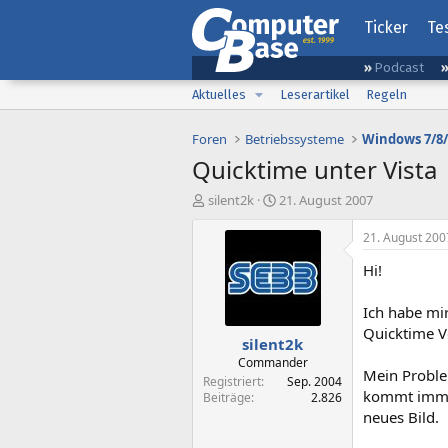
Ticker
Te
Podcast
Aktuelles
Leserartikel
Regeln
Foren
Betriebssysteme
Windows 7/8/
Quicktime unter Vista
E
E
silent2k
21. August 2007
r
r
s
s
21. August 200
t
t
Hi!
e
e
l
l
l
l
Ich habe mi
e
t
Quicktime Ver
silent2k
r
a
m
Commander
Mein Problem
Registriert
Sep. 2004
kommt immer
Beiträge
2.826
neues Bild.