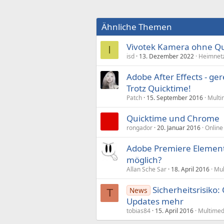
Ähnliche Themen
Vivotek Kamera ohne Qu
I
isd
13. Dezember 2022
Heimnetz
Adobe After Effects - ger
Trotz Quicktime!
Patch
15. September 2016
Multi
Quicktime und Chrome
rongador
20. Januar 2016
Online
Adobe Premiere Element
möglich?
Allan Sche Sar
18. April 2016
Mul
Sicherheitsrisiko
News
T
Updates mehr
tobias84
15. April 2016
Multimed