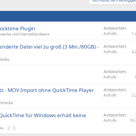
Du musst dich einloggen
icktime Plugin
Antworten
Aufrufe
1.
werke und Internethardware
enderte Datei viel zu groß (3 Min./80GB) -
Antworten
Aufrufe
4.
media
Antworten
Aufrufe
s - MOV Import ohne QuickTime Player
Antworten
Aufrufe
2.
timedia
: QuickTime für Windows erhält keine
Antworten
Aufrufe
16.
ia
2
3