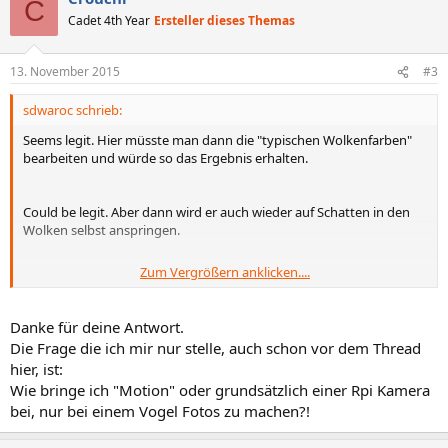
C
Cadet 4th Year
Ersteller dieses Themas
13. November 2015
#3
sdwaroc schrieb:
Seems legit. Hier müsste man dann die "typischen Wolkenfarben"
bearbeiten und würde so das Ergebnis erhalten.
Could be legit. Aber dann wird er auch wieder auf Schatten in den
Wolken selbst anspringen.
Zum Vergrößern anklicken....
Ist das Resultat aus entweder 1. oder 3.
Letztendlich beschrieben alle Varianten das gleiche: Du lehrst dem
Danke für deine Antwort.
Programm das Unterscheiden zwischen Wolken und Vogel.
Die Frage die ich mir nur stelle, auch schon vor dem Thread
hier, ist:
Wie bringe ich "Motion" oder grundsätzlich einer Rpi Kamera
bei, nur bei einem Vogel Fotos zu machen?!