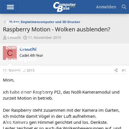
Hauptmenü
Anmelden
Maker, Einplatinencomputer und 3D-Drucker
Ticker
Raspberry Motion - Wolken ausblenden?
Tests
E
E
Crouchi
11. November 2015
r
r
Downloads
s
s
Crouchi
C
t
t
Cadet 4th Year
e
e
Preisvergleich
l
l
l
l
11. November 2015
#1
Forum
e
t
r
a
Moin,
Aktuelles
m
ich habe einen Raspberry PI2, das NoIR-Kameramodul und
Empfohlene Inhalte
zurzeit Motion in betrieb.
Neue Beiträge
Der Raspberry steht zusammen mit der Kamera im Garten,
Neueste Aktivitäten
ich möchte damit Vögel in der Luft aufnehmen.
Also Kamera gen Himmel gerichtet und los. Denkste.
Leserartikel
Leider zeichnet er so auch die Wolkenbewegungen auf, und