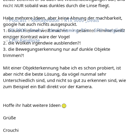
Regeln
nicht NUR sobald was dunkles durch die Linse fliegt.
Habe mehrere Ideen, aber keine Ahnung der machbarkeit,
Podcast
RAMageddon
RTX 5000 „Deals“
google hat auch nichts ausgespuckt.
1. blauen Himmel weiß machen --> gesamter Himmel weiß!
RX 9000 „Deals“
Ideale Gaming-PCs
GPU-Rangliste
einziger Kontrast wäre der Vogel
CPU-Rangliste
2. die Wolken irgendwie ausblenden?!
3. die Bewegungserkennung nur auf dunkle Objekte
trimmen?!
Mit einer Objekterkennung habe ich es schon probiert, ist
aber nicht die beste Lösung, da vögel nunmal sehr
Unterschiedlich sind, und nicht so gut zu erkennen sind, wie
zum Beispiel ein Ball direkt vor der Kamera.
Hoffe ihr habt weitere Ideen
Grüße
Crouchi