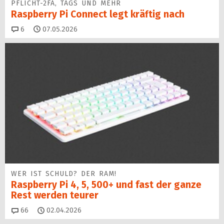
PFLICHT-2FA, TAGS UND MEHR
Raspberry Pi Connect legt kräftig nach
Kommentare
6
07.05.2026
WER IST SCHULD? DER RAM!
Raspberry Pi 4, 5, 500+ und fast der ganze
Rest werden teurer
Kommentare
66
02.04.2026