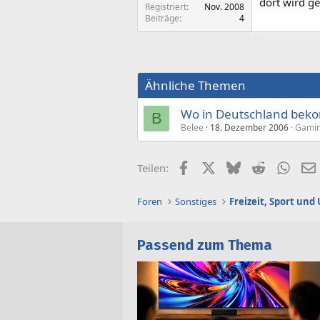
dort wird ge
Registriert
Nov. 2008
Beiträge
4
Ähnliche Themen
Wo in Deutschland beko
B
Belee
18. Dezember 2006
Gamin
Facebook
X (Twitter)
Bluesky
Reddit
What
Teilen:
Foren
Sonstiges
Freizeit, Sport un
Passend zum Thema