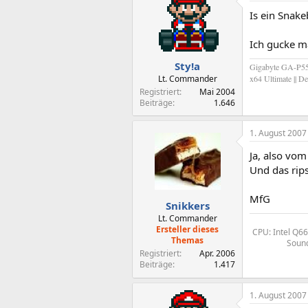
Is ein Snake
Ich gucke m
Sty!a
Gigabyte GA-P55M
Lt. Commander
x64 Ultimate || 
Registriert
Mai 2004
Beiträge
1.646
1. August 2007
Ja, also vom
Und das rips
MfG
Snikkers
Lt. Commander
Ersteller dieses
CPU: Intel Q6
Themas
Sound
Registriert
Apr. 2006
Beiträge
1.417
1. August 2007