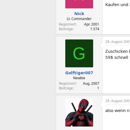
Kaufen und z
Nick
Lt. Commander
Registriert
Apr. 2001
Beiträge
1.574
28. August 200
G
Zuschicken 
59$ schnell
Golftiger007
Newbie
Registriert
Aug. 2007
Beiträge
1
28. August 200
also wenn n 