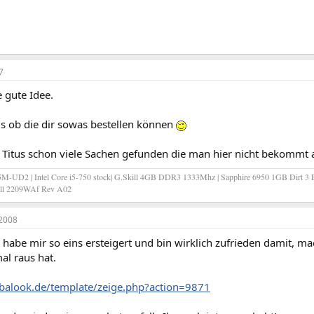
7
e gute Idee.
us ob die dir sowas bestellen können
i Titus schon viele Sachen gefunden die man hier nicht bekommt a
-UD2 | Intel Core i5-750 stock| G.Skill 4GB DDR3 1333Mhz | Sapphire 6950 1GB Dirt 3 E
Dell 2209WAf Rev A02
2008
h habe mir so eins ersteigert und bin wirklich zufrieden damit,
al raus hat.
balook.de/template/zeige.php?action=9871