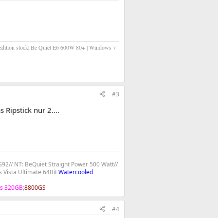
dition stock| Be Quiet E6 600W 80+ | Windows 7
#3
Ripstick nur 2....
2// NT: BeQuiet Straight Power 500 Watt//
 Vista Ultimate 64Bit
Watercooled
s 320GB
;
8800GS
#4