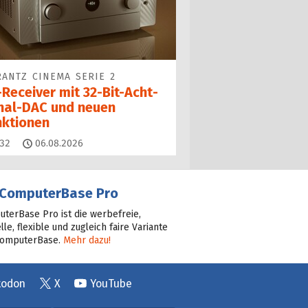
ANTZ CINEMA SERIE 2
Receiver mit 32-Bit-Acht­
nal-DAC und neuen
nktionen
Kommentare
32
06.08.2026
ComputerBase Pro
terBase Pro ist die werbefreie,
lle, flexible und zugleich faire Variante
ComputerBase.
Mehr dazu!
todon
X
YouTube