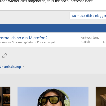
rade wieder eins angeboten, falls Ihr noch interesse habt!
Du musst dich einloggen
mme ich so ein Microfon?
Antworten
Aufrufe
1.
g-Audio, Streaming-Setups, Podcasting etc.
sApp
E-Mail
Link
d Unterhaltung