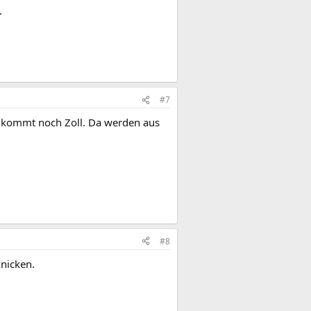
.
#7
u kommt noch Zoll. Da werden aus
#8
knicken.