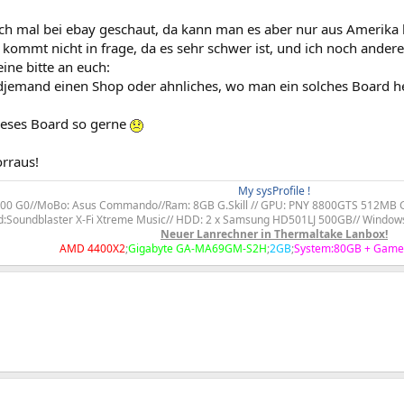
ch mal bei ebay geschaut, da kann man es aber nur aus Amerika b
 kommt nicht in frage, da es sehr schwer ist, und ich noch ander
eine bitte an euch:
djemand einen Shop oder ahnliches, wo man ein solches Board
dieses Board so gerne
rraus!
My sysProfile !​
600 G0//MoBo: Asus Commando//Ram: 8GB G.Skill // GPU: PNY 8800GTS 512MB G9
:Soundblaster X-Fi Xtreme Music// HDD: 2 x Samsung HD501LJ 500GB// Windows
Neuer Lanrechner in Thermaltake Lanbox!
AMD 4400X2
;
Gigabyte GA-MA69GM-S2H
;
2GB
;
System:80GB + Game