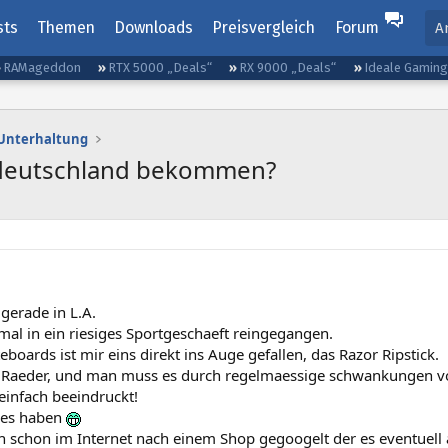
sts
Themen
Downloads
Preisvergleich
Forum
A
RAMageddon
RTX 5000 „Deals“
RX 9000 „Deals“
Ideale Gamin
d Unterhaltung
n deutschland bekommen?
 gerade in L.A.
 mal in ein riesiges Sportgeschaeft reingegangen.
eboards ist mir eins direkt ins Auge gefallen, das Razor Ripstick.
2 Raeder, und man muss es durch regelmaessige schwankungen 
einfach beeindruckt!
ch es haben
ch schon im Internet nach einem Shop gegoogelt der es eventuell 