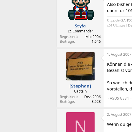
Also bisher
dann für 10
Gigabyte GA-P55M
x64 Ultimate || 
Sty!a
Lt. Commander
Registriert
Mai 2004
Beiträge
1.646
1. August 2007
Können die 
Bezahlst vor
So wie ich d
[Stephan]
vorstellen, 
Captain
Registriert
Dez. 2006
~ ASUS G834 ~ 
Beiträge
3.928
2. August 2007
N
Wenn du ger