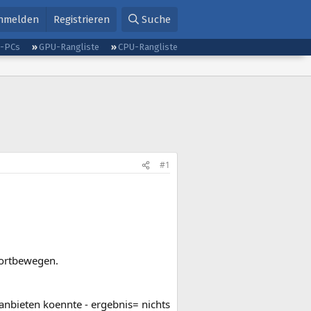
nmelden
Registrieren
Suche
g-PCs
GPU-Rangliste
CPU-Rangliste
#1
vortbewegen.
anbieten koennte - ergebnis= nichts