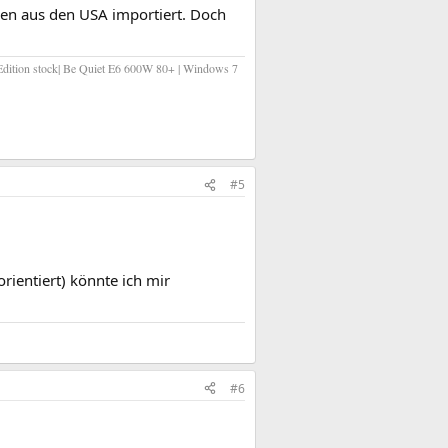
den aus den USA importiert. Doch
dition stock| Be Quiet E6 600W 80+ | Windows 7
#5
orientiert) könnte ich mir
#6