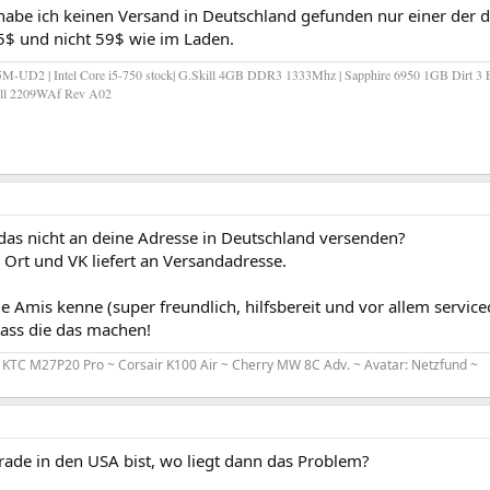
 habe ich keinen Versand in Deutschland gefunden nur einer der 
5$ und nicht 59$ wie im Laden.
-UD2 | Intel Core i5-750 stock| G.Skill 4GB DDR3 1333Mhz | Sapphire 6950 1GB Dirt 3 E
Dell 2209WAf Rev A02
das nicht an deine Adresse in Deutschland versenden?
 Ort und VK liefert an Versandadresse.
ie Amis kenne (super freundlich, hilfsbereit und vor allem service
dass die das machen!
KTC M27P20 Pro ~ Corsair K100 Air ~ Cherry MW 8C Adv. ~ Avatar: Netzfund ~
ade in den USA bist, wo liegt dann das Problem?