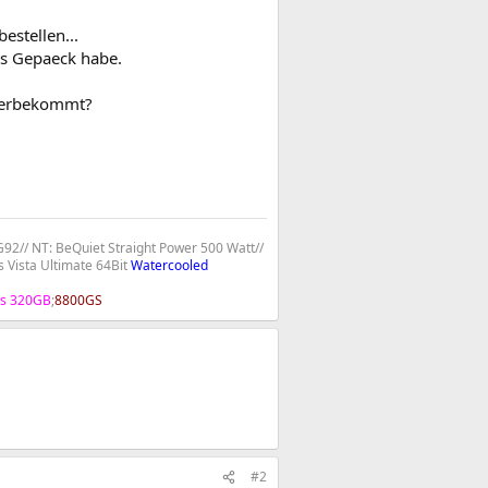
estellen...
es Gepaeck habe.
 herbekommt?
2// NT: BeQuiet Straight Power 500 Watt//
 Vista Ultimate 64Bit
Watercooled
s 320GB
;
8800GS
#2