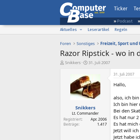
Ticker
Te
Podcast
Aktuelles
Leserartikel
Regeln
Foren
Sonstiges
Freizeit, Sport un
Razor Ripstick - wo i
E
E
Snikkers
31. Juli 2007
r
r
s
s
31. Juli 2007
t
t
Hallo,
e
e
l
l
l
l
also, ich bin
e
t
Ich bin hier
Snikkers
r
a
Bei den Skat
m
Lt. Commander
Es hat nur 
Registriert
Apr. 2006
Es hat mich 
Beiträge
1.417
Jetzt will i
Jetzt habe i