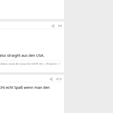
#9
lso straight aus den USA.
dition stock| Be Quiet E6 600W 80+ | Windows 7
#10
 macht echt Spaß wenn man den