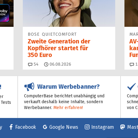
BOSE QUIETCOMFORT
MAR
Zweite Generation der
AV-
Kopfhörer startet für
ka
350 Euro
Fu
Kommentare
54
06.08.2026
1
Warum Werbebanner?
!
ComputerBase berichtet unabhängig und
Compu
er
verkauft deshalb keine Inhalte, sondern
schne
 Tests
Werbebanner.
Mehr erfahren!
von 
y
Facebook
Google News
Instagram
Mas