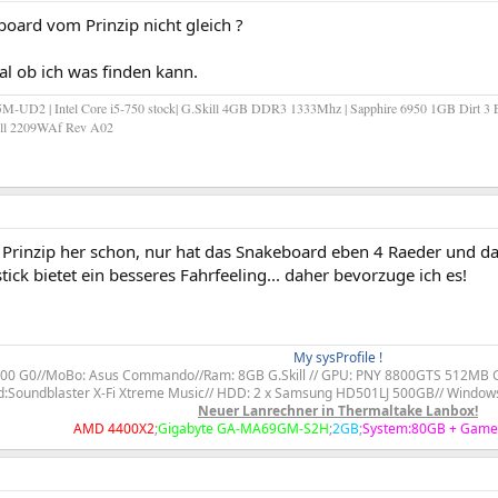
board vom Prinzip nicht gleich ?
al ob ich was finden kann.
-UD2 | Intel Core i5-750 stock| G.Skill 4GB DDR3 1333Mhz | Sapphire 6950 1GB Dirt 3 E
Dell 2209WAf Rev A02
 Prinzip her schon, nur hat das Snakeboard eben 4 Raeder und das 
tick bietet ein besseres Fahrfeeling... daher bevorzuge ich es!
My sysProfile !​
600 G0//MoBo: Asus Commando//Ram: 8GB G.Skill // GPU: PNY 8800GTS 512MB G9
:Soundblaster X-Fi Xtreme Music// HDD: 2 x Samsung HD501LJ 500GB// Windows
Neuer Lanrechner in Thermaltake Lanbox!
AMD 4400X2
;
Gigabyte GA-MA69GM-S2H
;
2GB
;
System:80GB + Game