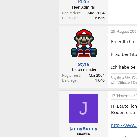
KL0k
Fleet Admiral
Registriert
Aug. 2004
Beiträge
18.686
29. August 200
Eigentlich n
Frag bei Tit
Sty!a
Ich habe be
Lt. Commander
Registriert
Mai 2004
Gigabyte GA-P55M
Beiträge
1.646
x64 Ultimate || 
13. November 
J
Hi Leute, ic
Bogen erstm
http://www.
JannyBunny
Newbie