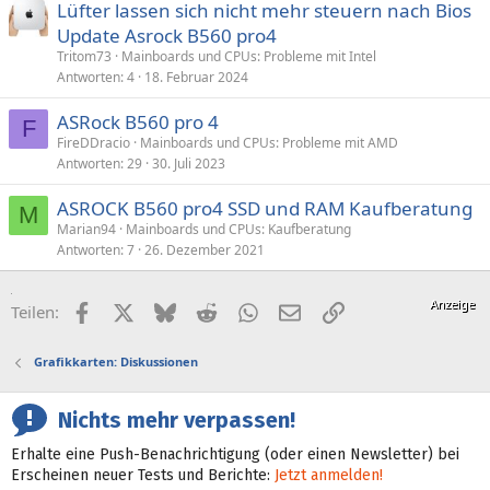
Lüfter lassen sich nicht mehr steuern nach Bios
s
Update Asrock B560 pro4
t
Tritom73
Mainboards und CPUs: Probleme mit Intel
Antworten
4
18. Februar 2024
ASRock B560 pro 4
F
FireDDracio
Mainboards und CPUs: Probleme mit AMD
Antworten
29
30. Juli 2023
ASROCK B560 pro4 SSD und RAM Kaufberatung
M
Marian94
Mainboards und CPUs: Kaufberatung
Antworten
7
26. Dezember 2021
Facebook
X (Twitter)
Bluesky
Reddit
WhatsApp
E-Mail
Link
Teilen:
Grafikkarten: Diskussionen
Nichts mehr verpassen!
Erhalte eine Push-Benachrichtigung (oder einen Newsletter) bei
Erscheinen neuer Tests und Berichte:
Jetzt anmelden!