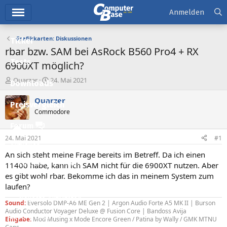
Hauptmenü
Anmelden
Grafikkarten: Diskussionen
Ticker
rbar bzw. SAM bei AsRock B560 Pro4 + RX
Tests
6900XT möglich?
E
E
Quarzer
24. Mai 2021
Downloads
r
r
s
s
Quarzer
Preisvergleich
t
t
Commodore
e
e
l
l
Forum
l
l
24. Mai 2021
#1
e
t
Aktuelles
r
a
An sich steht meine Frage bereits im Betreff. Da ich einen
m
Empfohlene Inhalte
11400 habe, kann ich SAM nicht für die 6900XT nutzen. Aber
es gibt wohl rbar. Bekomme ich das in meinem System zum
Neue Beiträge
laufen?
Neueste Aktivitäten
Sound:
Eversolo DMP-A6 ME Gen 2 | Argon Audio Forte A5 MK II | Burson
Audio Conductor Voyager Deluxe @ Fusion Core | Bandoss Avija
Leserartikel
Eingabe:
Mod Musing x Mode Encore Green / Patina by Wally / GMK MTNU