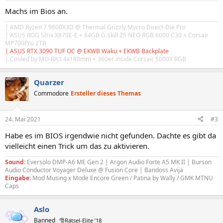
Machs im Bios an.
| AMD Ryzen 7 9800X3D @ Thermal Grizzly Mycro Direct-Die Pro
| ASUS ROG Strix X870E-E + 64GB
G.Skill
Z5 NEO RGB 6000 C30 + Corsair
MP700Pro 2TB
| ASUS RTX 3090 TUF OC @ EKWB Wakü + EKWB Backplate
| Cooled by MO-RA3 4x180mm + 360er inside Corsair 5000X RGB
Quarzer
Commodore
Ersteller dieses Themas
24. Mai 2021
#3
Habe es im BIOS irgendwie nicht gefunden. Dachte es gibt da
vielleicht einen Trick um das zu aktivieren.
Sound:
Eversolo DMP-A6 ME Gen 2 | Argon Audio Forte A5 MK II | Burson
Audio Conductor Voyager Deluxe @ Fusion Core | Bandoss Avija
Eingabe:
Mod Musing x Mode Encore Green / Patina by Wally / GMK MTNU
Caps
Aslo
Banned
🎅Rätsel-Elite ’18