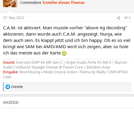
Commodore
Ersteller dieses Themas
27. Mai 2021
#11
C.A.M. ist aktiviert. Man musste vorher "above 4g decoding"
aktivieren, dann wurde auch C.A.M. angezeigt. Nunja, wie
dem auch sein. Es klappt jetzt und ich bin happy. Ob es so viel
bringt wie SAM bei AMD/AMD wird sich zeigen, aber so hole
ich das meiste aus der Karte
Sound:
Eversolo DMP-A6 ME Gen 2 | Argon Audio Forte A5 MK II | Burson
Audio Conductor Voyager Deluxe @ Fusion Core | Bandoss Avija
Eingabe:
Mod Musing x Mode Encore Green / Patina by Wally / GMK MTNU
Caps
cvzone
R
e
a
k
t
i
o
n
e
n