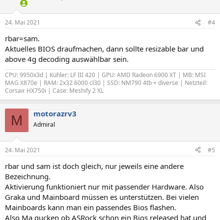
24. Mai 2021
#4
rbar=sam.
Aktuelles BIOS draufmachen, dann sollte resizable bar und
above 4g decoding auswählbar sein.
CPU: 9950x3d | Kühler: LF III 420 | GPU: AMD Radeon 6900 XT | MB: MSI
MAG X870e | RAM: 2x32 6000 cl30 | SSD: NM790 4tb + diverse | Netzteil:
Corsair HX750i | Case: Meshify 2 XL
motorazrv3
M
Admiral
24. Mai 2021
#5
rbar und sam ist doch gleich, nur jeweils eine andere
Bezeichnung.
Aktivierung funktioniert nur mit passender Hardware. Also
Graka und Mainboard müssen es unterstützen. Bei vielen
Mainboards kann man ein passendes Bios flashen.
Also Ma gucken ob ASRock schon ein Bios released hat und