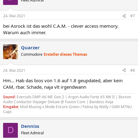
Fleet Admiral
24. Mai 2021
#7
bei Asrock ist das wohl C.A.M. - clever access memory.
Warum auch immer.
Quarzer
Commodore
Ersteller dieses Themas
24. Mai 2021
#8
Hm... Hab das bios von 1.6 auf 1.8 geupdated, aber kein
CAM, rbar. Schade, naja vlt irgendwann
Sound:
Eversolo DMP-A6 ME Gen 2 | Argon Audio Forte A5 MK II | Burson
Audio Conductor Voyager Deluxe @ Fusion Core | Bandoss Avija
Eingabe:
Mod Musing x Mode Encore Green / Patina by Wally / GMK MTNU
Caps
Denniss
D
Fleet Admiral