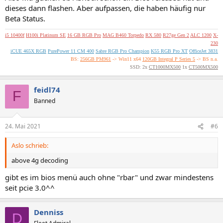
dieses dann flashen. Aber aufpassen, die haben häufig nur
Beta Status.
i5 10400f
H100i Platinum SE
16 GB RGB Pro
MAG B460 Torpedo
RX 580
R27ge Gen 2
ALC 1200
X-
230
iCUE 465X RGB
PurePower 11 CM 400
Sabre RGB Pro Champion
K55 RGB Pro XT
OfficeJet 3831
BS:
256GB PM961
-> Win11 x64
120GB Integral P Series 5
-> BS n.a.
SSD: 2x
CT1000MX500
1x
CT500MX500
feidl74
F
Banned
24. Mai 2021
#6
Aslo schrieb:
above 4g decoding
gibt es im bios menü auch ohne "rbar" und zwar mindestens
seit pcie 3.0^^
Denniss
D