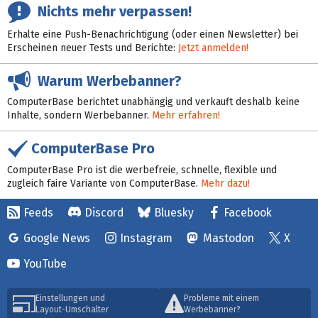
Nichts mehr verpassen!
Erhalte eine Push-Benachrichtigung (oder einen Newsletter) bei
Erscheinen neuer Tests und Berichte:
Jetzt anmelden!
Warum Werbebanner?
ComputerBase berichtet unabhängig und verkauft deshalb keine
Inhalte, sondern Werbebanner.
Mehr erfahren!
ComputerBase Pro
ComputerBase Pro ist die werbefreie, schnelle, flexible und
zugleich faire Variante von ComputerBase.
Mehr dazu!
Feeds
Discord
Bluesky
Facebook
Google News
Instagram
Mastodon
X
YouTube
Einstellungen und
Probleme mit einem
Layout-Umschalter
Werbebanner?