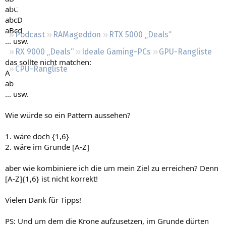
Regeln
abC
abcD
aBcd
Podcast
RAMageddon
RTX 5000 „Deals“
... usw.
RX 9000 „Deals“
Ideale Gaming-PCs
GPU-Rangliste
das sollte nicht matchen:
CPU-Rangliste
A
ab
... usw.
Wie würde so ein Pattern aussehen?
1. wäre doch {1,6}
2. wäre im Grunde [A-Z]
aber wie kombiniere ich die um mein Ziel zu erreichen? Denn
[A-Z]{1,6} ist nicht korrekt!
Vielen Dank für Tipps!
PS: Und um dem die Krone aufzusetzen, im Grunde dürten