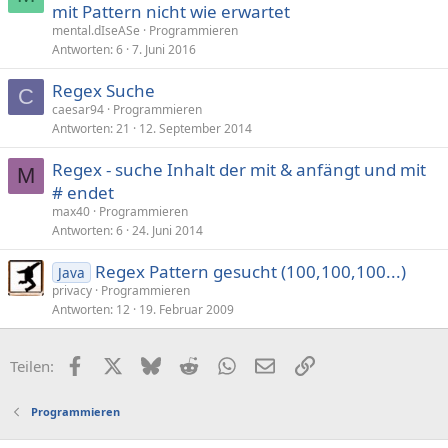
mit Pattern nicht wie erwartet
mental.dIseASe
Programmieren
Antworten
6
7. Juni 2016
Regex Suche
C
caesar94
Programmieren
Antworten
21
12. September 2014
Regex - suche Inhalt der mit & anfängt und mit
M
# endet
max40
Programmieren
Antworten
6
24. Juni 2014
Regex Pattern gesucht (100,100,100...)
Java
privacy
Programmieren
Antworten
12
19. Februar 2009
Facebook
X (Twitter)
Bluesky
Reddit
WhatsApp
E-Mail
Link
Teilen:
Programmieren