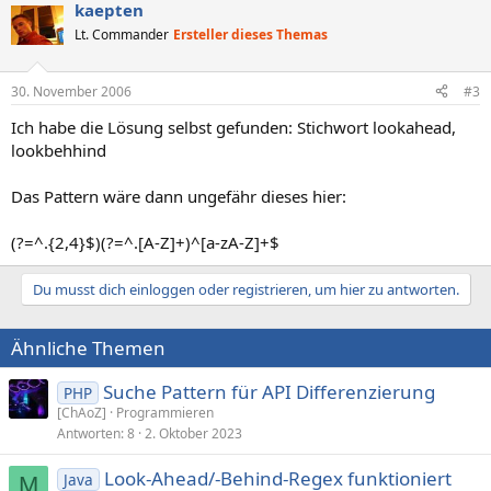
kaepten
Lt. Commander
Ersteller dieses Themas
30. November 2006
#3
Ich habe die Lösung selbst gefunden: Stichwort lookahead,
lookbehhind
Das Pattern wäre dann ungefähr dieses hier:
(?=^.{2,4}$)(?=^.[A-Z]+)^[a-zA-Z]+$
Du musst dich einloggen oder registrieren, um hier zu antworten.
Ähnliche Themen
Suche Pattern für API Differenzierung
PHP
[ChAoZ]
Programmieren
Antworten
8
2. Oktober 2023
Look-Ahead/-Behind-Regex funktioniert
Java
M