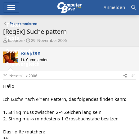
Hauptmenü
Anmelden
Programmieren
Ticker
[RegEx] Suche pattern
Tests
E
E
kaepten
29. November 2006
r
r
Downloads
s
s
kaepten
t
t
Lt. Commander
e
e
Preisvergleich
l
l
l
l
29. November 2006
#1
Forum
e
t
r
a
Hallo
Aktuelles
m
Ich suche nach einem Pattern, das folgendes finden kann:
Empfohlene Inhalte
Neue Beiträge
1. String muss zwischen 2-4 Zeichen lang sein
2. String muss mindestens 1 Grossbuchstabe besitzen
Neueste Aktivitäten
Das sollte matchen:
Leserartikel
aB