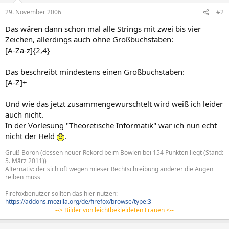
29. November 2006
#2
Das wären dann schon mal alle Strings mit zwei bis vier
Zeichen, allerdings auch ohne Großbuchstaben:
[A-Za-z]{2,4}
Das beschreibt mindestens einen Großbuchstaben:
[A-Z]+
Und wie das jetzt zusammengewurschtelt wird weiß ich leider
auch nicht.
In der Vorlesung "Theoretische Informatik" war ich nun echt
nicht der Held
.
Gruß Boron (dessen neuer Rekord beim Bowlen bei 154 Punkten liegt (Stand:
5. März 2011))
Alternativ: der sich oft wegen mieser Rechtschreibung anderer die Augen
reiben muss
Firefoxbenutzer sollten das hier nutzen:
https://addons.mozilla.org/de/firefox/browse/type:3
-->
Bilder von leichtbekleideten Frauen
<--