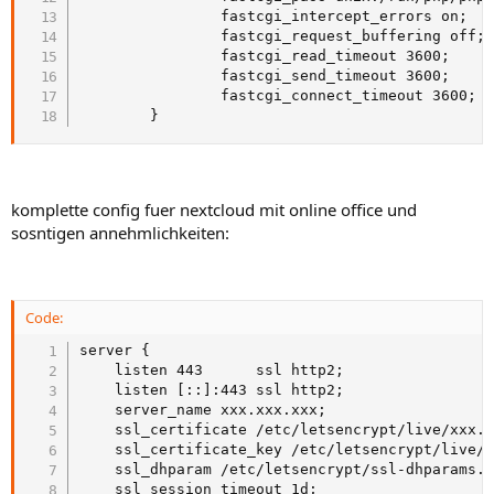
                fastcgi_intercept_errors on;

                fastcgi_request_buffering off;

                fastcgi_read_timeout 3600;

                fastcgi_send_timeout 3600;

                fastcgi_connect_timeout 3600;

        }
komplette config fuer nextcloud mit online office und
sosntigen annehmlichkeiten:
Code:
server {

    listen 443      ssl http2;

    listen [::]:443 ssl http2;

    server_name xxx.xxx.xxx;

    ssl_certificate /etc/letsencrypt/live/xxx.x
    ssl_certificate_key /etc/letsencrypt/live/x
    ssl_dhparam /etc/letsencrypt/ssl-dhparams.p
    ssl_session_timeout 1d;
