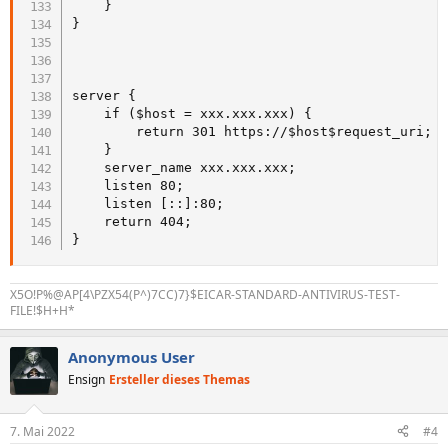
    }

}

server {

    if ($host = xxx.xxx.xxx) {

        return 301 https://$host$request_uri;

    }

    server_name xxx.xxx.xxx;

    listen 80;

    listen [::]:80;

    return 404;

}
X5O!P%@AP[4\PZX54(P^)7CC)7}$EICAR-STANDARD-ANTIVIRUS-TEST-
FILE!$H+H*
Anonymous User
Ensign
Ersteller dieses Themas
7. Mai 2022
#4