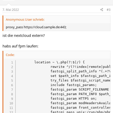
7. Mai 2022
#3
Anonymous User schrieb:
proxy_pass https://cloud.sample.de:443;
ist die nextcloud extern?
habs auf fpm laufen:
Code:
        location ~ \.php(?:$|/) {

                rewrite ^/(?!index|remote|publi
                fastcgi_split_path_info ^(.+?\.
                set $path_info $fastcgi_path_in
                try_files $fastcgi_script_name 
                include fastcgi_params;

                fastcgi_param SCRIPT_FILENAME $
                fastcgi_param PATH_INFO $path_i
                fastcgi_param HTTPS on;

                fastcgi_param modHeadersAvailab
                fastcgi_param front_controller_
                fastcgi_pass unix:/run/php/php7