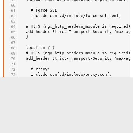
    # Force SSL

    include conf.d/include/force-ssl.conf;

  # HSTS (ngx_http_headers_module is required) 
  add_header Strict-Transport-Security "max-age
  }

  location / {

  # HSTS (ngx_http_headers_module is required) 
  add_header Strict-Transport-Security "max-age
    # Proxy!

    include conf.d/include/proxy.conf;

  }

  # Custom

  include /data/nginx/custom/server_proxy[.]con
}
Das läuft soweit ich sehe gut und durch die well-known
Einträge funktioniert auch Sync vom Kalender und Kontakten
mit dem Smartphone.