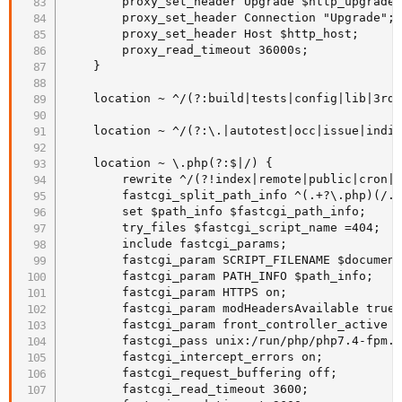
        proxy_set_header Upgrade $http_upgrade;
        proxy_set_header Connection "Upgrade";

        proxy_set_header Host $http_host;

        proxy_read_timeout 36000s;

    }

    location ~ ^/(?:build|tests|config|lib|3rdp
    location ~ ^/(?:\.|autotest|occ|issue|indie
    location ~ \.php(?:$|/) {

        rewrite ^/(?!index|remote|public|cron|c
        fastcgi_split_path_info ^(.+?\.php)(/.*
        set $path_info $fastcgi_path_info;

        try_files $fastcgi_script_name =404;

        include fastcgi_params;

        fastcgi_param SCRIPT_FILENAME $document
        fastcgi_param PATH_INFO $path_info;

        fastcgi_param HTTPS on;

        fastcgi_param modHeadersAvailable true;
        fastcgi_param front_controller_active t
        fastcgi_pass unix:/run/php/php7.4-fpm.s
        fastcgi_intercept_errors on;

        fastcgi_request_buffering off;

        fastcgi_read_timeout 3600;
