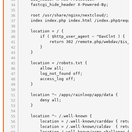
    fastcgi_hide_header X-Powered-By;

    root /usr/share/nginx/nextcloud/;

    index index.php index.html /index.php$reque
    location = / {

        if ( $http_user_agent ~ ^DavClnt ) {

            return 302 /remote.php/webdav/$is_a
        }

    }

    location = /robots.txt {

        allow all;

        log_not_found off;

        access_log off;

    }

    location ^~ /apps/rainloop/app/data {

        deny all;

    }

    location ^~ /.well-known {

        location = /.well-known/carddav { retur
        location = /.well-known/caldav  { retur
        location /.well-known/acme-challenge { 