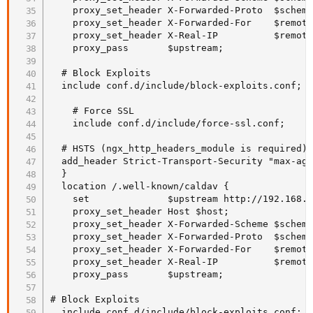
    proxy_set_header X-Forwarded-Proto  $scheme
    proxy_set_header X-Forwarded-For    $remote
    proxy_set_header X-Real-IP          $remote
    proxy_pass       $upstream;

  # Block Exploits

  include conf.d/include/block-exploits.conf;

    # Force SSL

    include conf.d/include/force-ssl.conf;

  # HSTS (ngx_http_headers_module is required) 
  add_header Strict-Transport-Security "max-age
  }

  location /.well-known/caldav {

    set              $upstream http://192.168.1
    proxy_set_header Host $host;

    proxy_set_header X-Forwarded-Scheme $scheme
    proxy_set_header X-Forwarded-Proto  $scheme
    proxy_set_header X-Forwarded-For    $remote
    proxy_set_header X-Real-IP          $remote
    proxy_pass       $upstream;

# Block Exploits

  include conf.d/include/block-exploits.conf;
