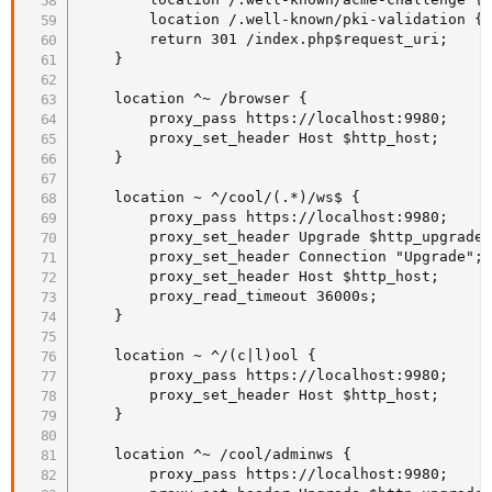
        location /.well-known/pki-validation { 
        return 301 /index.php$request_uri;

    }

    location ^~ /browser {

        proxy_pass https://localhost:9980;

        proxy_set_header Host $http_host;

    }

    location ~ ^/cool/(.*)/ws$ {

        proxy_pass https://localhost:9980;

        proxy_set_header Upgrade $http_upgrade;
        proxy_set_header Connection "Upgrade";

        proxy_set_header Host $http_host;

        proxy_read_timeout 36000s;

    }

    location ~ ^/(c|l)ool {

        proxy_pass https://localhost:9980;

        proxy_set_header Host $http_host;

    }

    location ^~ /cool/adminws {

        proxy_pass https://localhost:9980;
