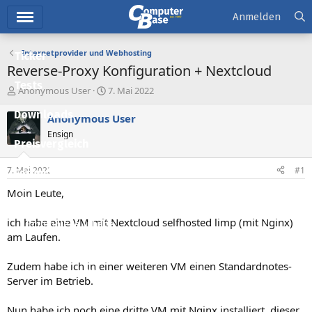
Hauptmenü
Anmelden
Internetprovider und Webhosting
Ticker
Reverse-Proxy Konfiguration + Nextcloud
Tests
E
E
Anonymous User
7. Mai 2022
r
r
Downloads
s
s
Anonymous User
t
t
Ensign
e
e
Preisvergleich
l
l
l
l
7. Mai 2022
#1
Forum
e
t
r
a
Moin Leute,
Aktuelles
m
ich habe eine VM mit Nextcloud selfhosted limp (mit Nginx)
Empfohlene Inhalte
am Laufen.
Neue Beiträge
Zudem habe ich in einer weiteren VM einen Standardnotes-
Neueste Aktivitäten
Server im Betrieb.
Leserartikel
Nun habe ich noch eine dritte VM mit Nginx installiert, dieser