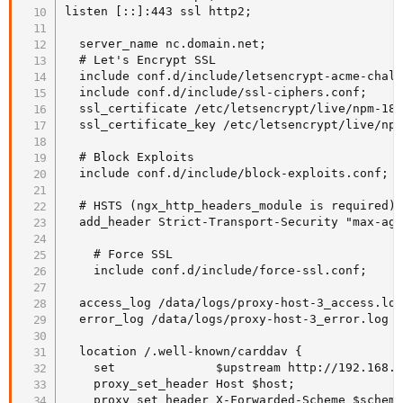
listen [::]:443 ssl http2;

  server_name nc.domain.net;

  # Let's Encrypt SSL

  include conf.d/include/letsencrypt-acme-chall
  include conf.d/include/ssl-ciphers.conf;

  ssl_certificate /etc/letsencrypt/live/npm-18/
  ssl_certificate_key /etc/letsencrypt/live/npm
  # Block Exploits

  include conf.d/include/block-exploits.conf;

  # HSTS (ngx_http_headers_module is required) 
  add_header Strict-Transport-Security "max-age
    # Force SSL

    include conf.d/include/force-ssl.conf;

  access_log /data/logs/proxy-host-3_access.log
  error_log /data/logs/proxy-host-3_error.log w
  location /.well-known/carddav {

    set              $upstream http://192.168.1
    proxy_set_header Host $host;

    proxy_set_header X-Forwarded-Scheme $scheme