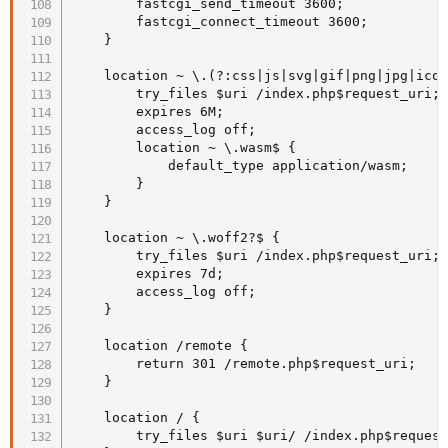
        fastcgi_send_timeout 3600;

        fastcgi_connect_timeout 3600;

    }

    location ~ \.(?:css|js|svg|gif|png|jpg|ico|
        try_files $uri /index.php$request_uri;

        expires 6M;

        access_log off;

        location ~ \.wasm$ {

            default_type application/wasm;

        }

    }

    location ~ \.woff2?$ {

        try_files $uri /index.php$request_uri;

        expires 7d;

        access_log off;

    }

    location /remote {

        return 301 /remote.php$request_uri;

    }

    location / {

        try_files $uri $uri/ /index.php$request