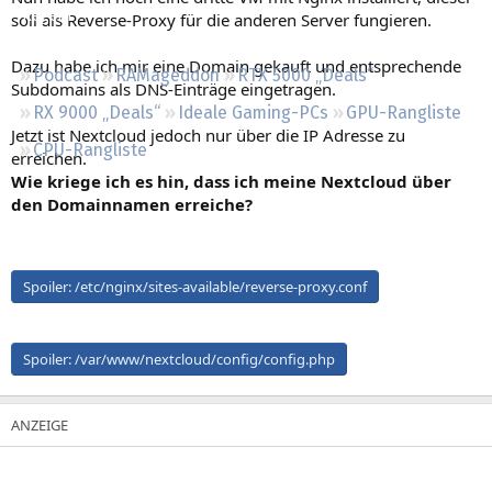
Regeln
soll als Reverse-Proxy für die anderen Server fungieren.
Dazu habe ich mir eine Domain gekauft und entsprechende
Podcast
RAMageddon
RTX 5000 „Deals“
Subdomains als DNS-Einträge eingetragen.
RX 9000 „Deals“
Ideale Gaming-PCs
GPU-Rangliste
Jetzt ist Nextcloud jedoch nur über die IP Adresse zu
CPU-Rangliste
erreichen.
Wie kriege ich es hin, dass ich meine Nextcloud über
den Domainnamen erreiche?
Spoiler:
/etc/nginx/sites-available/reverse-proxy.conf
Spoiler:
/var/www/nextcloud/config/config.php