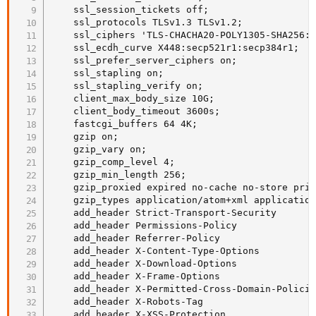
    ssl_session_tickets off;

    ssl_protocols TLSv1.3 TLSv1.2;

    ssl_ciphers 'TLS-CHACHA20-POLY1305-SHA256:T
    ssl_ecdh_curve X448:secp521r1:secp384r1;

    ssl_prefer_server_ciphers on;

    ssl_stapling on;

    ssl_stapling_verify on;

    client_max_body_size 10G;

    client_body_timeout 3600s;

    fastcgi_buffers 64 4K;

    gzip on;

    gzip_vary on;

    gzip_comp_level 4;

    gzip_min_length 256;

    gzip_proxied expired no-cache no-store priv
    gzip_types application/atom+xml application
    add_header Strict-Transport-Security       
    add_header Permissions-Policy              
    add_header Referrer-Policy                 
    add_header X-Content-Type-Options          
    add_header X-Download-Options              
    add_header X-Frame-Options                 
    add_header X-Permitted-Cross-Domain-Policie
    add_header X-Robots-Tag                    
    add_header X-XSS-Protection                