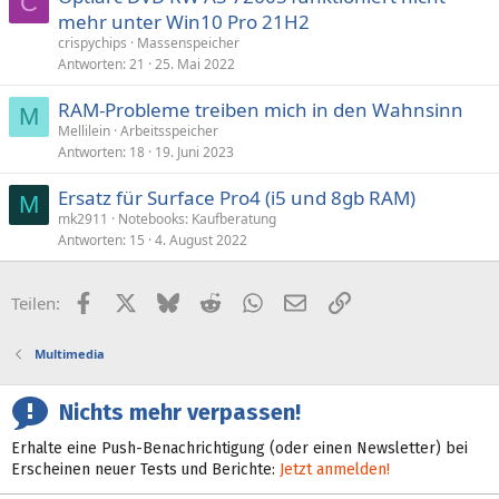
C
mehr unter Win10 Pro 21H2
l
crispychips
Massenspeicher
Antworten
21
25. Mai 2022
RAM-Probleme treiben mich in den Wahnsinn
M
Mellilein
Arbeitsspeicher
Antworten
18
19. Juni 2023
Ersatz für Surface Pro4 (i5 und 8gb RAM)
M
mk2911
Notebooks: Kaufberatung
Antworten
15
4. August 2022
Facebook
X (Twitter)
Bluesky
Reddit
WhatsApp
E-Mail
Link
Teilen:
Multimedia
Nichts mehr verpassen!
Erhalte eine Push-Benachrichtigung (oder einen Newsletter) bei
Erscheinen neuer Tests und Berichte:
Jetzt anmelden!