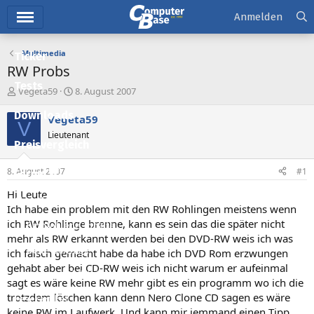
Hauptmenü
Anmelden
Multimedia
Ticker
RW Probs
Tests
E
E
Vegeta59
8. August 2007
r
r
Downloads
s
s
Vegeta59
V
t
t
Lieutenant
e
e
Preisvergleich
l
l
l
l
8. August 2007
#1
Forum
e
t
r
a
Hi Leute
Aktuelles
m
Ich habe ein problem mit den RW Rohlingen meistens wenn
ich RW Rohlinge brenne, kann es sein das die später nicht
Empfohlene Inhalte
mehr als RW erkannt werden bei den DVD-RW weis ich was
Neue Beiträge
ich falsch gemacht habe da habe ich DVD Rom erzwungen
gehabt aber bei CD-RW weis ich nicht warum er aufeinmal
Neueste Aktivitäten
sagt es wäre keine RW mehr gibt es ein programm wo ich die
trotzdem löschen kann denn Nero Clone CD sagen es wäre
Leserartikel
keine RW im Laufwerk. Und kann mir jemmand einen Tipp