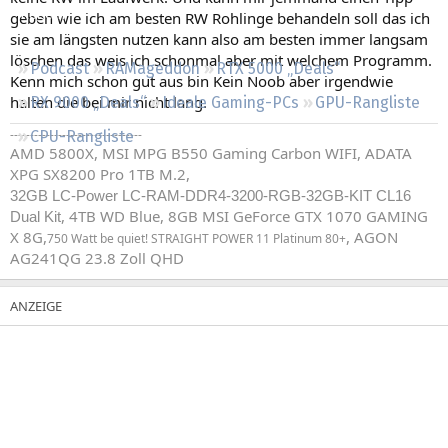
Regeln
geben wie ich am besten RW Rohlinge behandeln soll das ich
sie am längsten nutzen kann also am besten immer langsam
löschen das weis ich schonmal aber mit welchem Programm.
Podcast
RAMageddon
RTX 5000 „Deals“
Kenn mich schon gut aus bin Kein Noob aber irgendwie
halten die bei mir nicht lang.
RX 9000 „Deals“
Ideale Gaming-PCs
GPU-Rangliste
---------------------------------
CPU-Rangliste
AMD 5800X, MSI MPG B550 Gaming Carbon WIFI, ADATA
XPG SX8200 Pro 1TB M.2,
32GB LC-Power LC-RAM-DDR4-3200-RGB-32GB-KIT CL16
, 4TB WD Blue, 8GB MSI GeForce GTX 1070 GAMING
Dual Kit
X 8G,
, AGON
750 Watt be quiet! STRAIGHT POWER 11 Platinum 80+
AG241QG 23.8 Zoll QHD