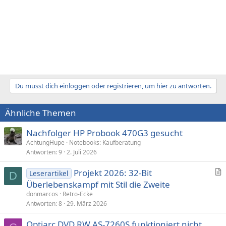
Du musst dich einloggen oder registrieren, um hier zu antworten.
Ähnliche Themen
Nachfolger HP Probook 470G3 gesucht
AchtungHupe
Notebooks: Kaufberatung
Antworten
9
2. Juli 2026
Projekt 2026: 32-Bit
Leserartikel
D
r
Überlebenskampf mit Stil die Zweite
t
donmarcos
Retro-Ecke
i
Antworten
8
29. März 2026
k
Optiarc DVD RW AS-7260S funktioniert nicht
e