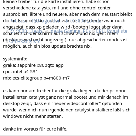
keinen treiber für die karte installieren. habe schon
Regeln
verschiedene catalysts, mit und ohne control center
ausprobiert, ältere und neuere. aber nach dem neustart bleibt
der bildschirm jedesmal schwarz. ich bekomme zwar noch
Podcast
RAMageddon
RTX 5000 „Deals“
angezeigt, dass xp geladen wird (booton logo) aber dann
RX 9000 „Deals“
Ideale Gaming-PCs
GPU-Rangliste
schaltet sich der schirm auf schwarz und nix geht mehr
(desktop wird nicht angezeigt). nur abgesicherter modus ist
CPU-Rangliste
möglich. auch ein bios update brachte nix.
systeminfo:
graka: sapphire x800gto agp
cpu: intel p4 531
mb: ecs-elitegroup p4m800-m7
es kann nur am treiber für die graka liegen, da der pc ohne
installierten catalyst ganz normal bootet und mir danach im
desktop zeigt, dass ein "neuer videocontroller" gefunden
wurde. wenn ich nun irgendeinen catalyst installiere läßt sich
windows nicht mehr starten.
danke im voraus für eure hilfe.