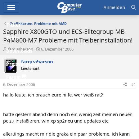
Hauptmenü
Anmelden
Grafikkarten: Probleme mit AMD
Ticker
Sapphire X800GTO und ECS-Elitegroup MB
Tests
P4M800-M7 Probleme mit Treiberinstallation!
E
E
farquaharson
6. Dezember 2006
Downloads
r
r
s
s
farquaharson
Preisvergleich
t
t
Lieutenant
e
e
l
l
Forum
l
l
6. Dezember 2006
#1
e
t
Aktuelles
r
a
hallo leute, ich brauch eure hilfe. wer weiß rat?
m
Empfohlene Inhalte
Neue Beiträge
hatte gestern abend denn noch ein wenig zeit meinen neuen
pc zu installieren. win xp sp2neu und updates etc.
Neueste Aktivitäten
Leserartikel
allerdings macht mir die graka ein paar probleme. ich kann