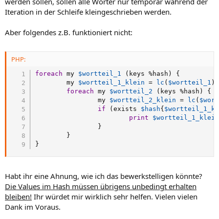
werden sollen, sollen alle Wörter nur temporär während der
Iteration in der Schleife kleingeschrieben werden.
Aber folgendes z.B. funktioniert nicht:
PHP:
foreach
 my 
$wortteil_1
(
keys 
%
hash
)
{
        my 
$wortteil_1_klein
=
lc
(
$wortteil_1
)
foreach
 my 
$wortteil_2
(
keys 
%
hash
)
{
                my 
$wortteil_2_klein
=
lc
(
$wor
if
(
exists 
$hash
{
$wortteil_1_k
print
$wortteil_1_klei
}
}
}
Habt ihr eine Ahnung, wie ich das bewerkstelligen könnte?
Die Values im Hash müssen übrigens unbedingt erhalten
bleiben!
Ihr würdet mir wirklich sehr helfen. Vielen vielen
Dank im Voraus.