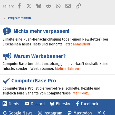
Facebook
X (Twitter)
Bluesky
Reddit
WhatsApp
E-Mail
Link
Teilen:
Programmieren
Nichts mehr verpassen!
Erhalte eine Push-Benachrichtigung (oder einen Newsletter) bei
Erscheinen neuer Tests und Berichte:
Jetzt anmelden!
Warum Werbebanner?
ComputerBase berichtet unabhängig und verkauft deshalb keine
Inhalte, sondern Werbebanner.
Mehr erfahren!
ComputerBase Pro
ComputerBase Pro ist die werbefreie, schnelle, flexible und
zugleich faire Variante von ComputerBase.
Mehr dazu!
Feeds
Discord
Bluesky
Facebook
Google News
Instagram
Mastodon
X