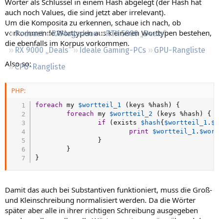
Wörter als Schlüssel in einem Hash abgelegt (der Hash hat
Regeln
auch noch Values, die sind jetzt aber irrelevant).
Um die Komposita zu erkennen, schaue ich nach, ob
vorkommende Worttypen aus kleineren Worttypen bestehen,
Podcast
RAMageddon
RTX 5000 „Deals“
die ebenfalls im Korpus vorkommen.
RX 9000 „Deals“
Ideale Gaming-PCs
GPU-Rangliste
Also so:
CPU-Rangliste
PHP:
foreach
 my 
$wortteil_1
(
keys 
%
hash
)
{
foreach
 my 
$wortteil_2
(
keys 
%
hash
)
{
if
(
exists 
$hash
{
$wortteil_1
.
$
print
$wortteil_1
.
$wor
}
}
}
Damit das auch bei Substantiven funktioniert, muss die Groß-
und Kleinschreibung normalisiert werden. Da die Wörter
später aber alle in ihrer richtigen Schreibung ausgegeben