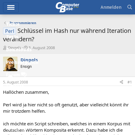
Hauptmenü
Anmelden
Programmieren
Ticker
Schlüssel im Hash nur während Iteration
Perl
Tests
verändern?
E
E
Dingels
5. August 2008
Downloads
r
r
s
s
Dingels
Preisvergleich
t
t
Ensign
e
e
l
l
Forum
l
l
5. August 2008
#1
e
t
Aktuelles
r
a
Hallöchen zusammen,
m
Empfohlene Inhalte
Perl wird ja hier nicht so oft genutzt, aber vielleicht könnt ihr
Neue Beiträge
mir trotzdem helfen.
Neueste Aktivitäten
ich möchte ein Script schreiben, welches in einem Korpus mit
Leserartikel
deutschen Wörtern Komposita erkennt. Dazu habe ich die