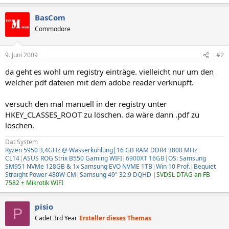
BasCom
Commodore
9. Juni 2009
#2
da geht es wohl um registry einträge. vielleicht nur um den
welcher pdf dateien mit dem adobe reader verknüpft.
versuch den mal manuell in der registry unter
HKEY_CLASSES_ROOT zu löschen. da wäre dann .pdf zu
löschen.
Dat System
Ryzen 5950 3,4GHz @ Wasserkühlung|16 GB RAM DDR4 3800 MHz
CL14
|
ASUS ROG Strix B550 Gaming WIFI
|
6900XT 16GB
|
OS: Samsung
SM951 NVMe 128GB & 1x Samsung EVO NVME 1TB
|
Win 10 Prof.
|
Bequiet
Straight Power 480W CM
|
Samsung 49" 32:9 DQHD
|
SVDSL DTAG an FB
7582 + Mikrotik WIFI
pisio
P
Cadet 3rd Year
Ersteller dieses Themas