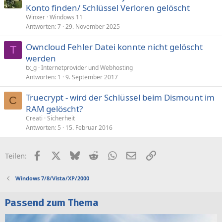
Konto finden/ Schlüssel Verloren gelöscht
Winxer
Windows 11
Antworten
7
29. November 2025
Owncloud Fehler Datei konnte nicht gelöscht
T
werden
tx_g
Internetprovider und Webhosting
Antworten
1
9. September 2017
Truecrypt - wird der Schlüssel beim Dismount im
C
RAM gelöscht?
Creati
Sicherheit
Antworten
5
15. Februar 2016
Facebook
X (Twitter)
Bluesky
Reddit
WhatsApp
E-Mail
Link
Teilen:
Windows 7/8/Vista/XP/2000
Passend zum Thema