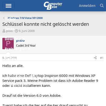
Hauptmenü
Anmelden
Windows 7/8/Vista/XP/2000
Ticker
Schlüssel konnte nicht gelöscht werden
Tests
E
E
pisio
9. Juni 2009
r
r
Downloads
s
s
pisio
P
t
t
Cadet 3rd Year
e
e
Preisvergleich
l
l
l
l
9. Juni 2009
#1
Forum
e
t
r
a
Hallo an alle.
Aktuelles
m
ich habe eine Dell Laptop Inspiron 6000 mit Windows XP
Empfohlene Inhalte
Service pack 3. Meine Problem ist dass ich Adobe Reader 9
Neue Beiträge
oder 8 nicht installieren kann.
Neueste Aktivitäten
Drauf ist die Version 6.0 von Adobe.
Leserartikel
Zuerst habe ich die 9er auf die 6er drauf versucht zu