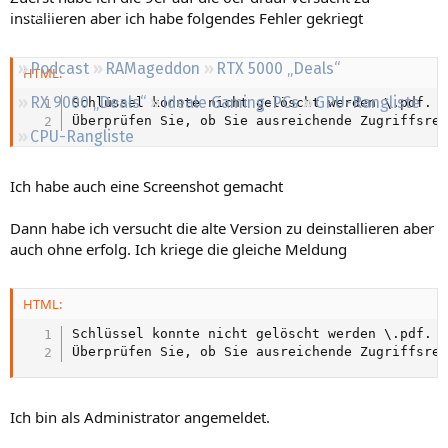
Regeln
installieren aber ich habe folgendes Fehler gekriegt
Podcast
RAMageddon
RTX 5000 „Deals“
HTML:
RX 9000 „Deals“
Ideale Gaming-PCs
GPU-Rangliste
Schlüssel konnte nicht gelöscht werden \.pdf.

Überprüfen Sie, ob Sie ausreichende Zugriffsre
CPU-Rangliste
Ich habe auch eine Screenshot gemacht
Dann habe ich versucht die alte Version zu deinstallieren aber
auch ohne erfolg. Ich kriege die gleiche Meldung
HTML:
Schlüssel konnte nicht gelöscht werden \.pdf.

Überprüfen Sie, ob Sie ausreichende Zugriffsre
Ich bin als Administrator angemeldet.