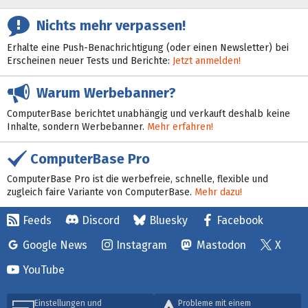
Nichts mehr verpassen!
Erhalte eine Push-Benachrichtigung (oder einen Newsletter) bei
Erscheinen neuer Tests und Berichte:
Jetzt anmelden!
Warum Werbebanner?
ComputerBase berichtet unabhängig und verkauft deshalb keine
Inhalte, sondern Werbebanner.
Mehr erfahren!
ComputerBase Pro
ComputerBase Pro ist die werbefreie, schnelle, flexible und
zugleich faire Variante von ComputerBase.
Mehr dazu!
Feeds
Discord
Bluesky
Facebook
Google News
Instagram
Mastodon
X
YouTube
Einstellungen und
Probleme mit einem