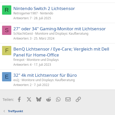
p
Nintendo Switch 2 Lichtsensor
e
R
Retrogamer1987
Nintendo
r
Antworten
7
28. Juli 2025
r
t
27" oder 34" Gaming-Monitor mit Lichtsensor
S
SchlachtGeist
Monitore und Displays: Kaufberatung
Antworten
3
25. März 2024
BenQ Lichtsensor / Eye-Care; Vergleich mit Dell
F
Panel für Home-Office
firespot
Monitore und Displays
Antworten
4
17. Juli 2023
32" 4k mit Lichtsensor für Büro
E
ex2j
Monitore und Displays: Kaufberatung
Antworten
2
7. Juli 2022
Facebook
X (Twitter)
Bluesky
Reddit
WhatsApp
E-Mail
Link
Teilen:
Treffpunkt