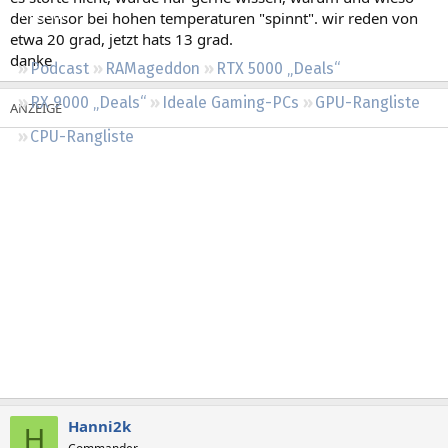
Regeln
der sensor bei hohen temperaturen "spinnt". wir reden von
etwa 20 grad, jetzt hats 13 grad.
danke
Podcast
RAMageddon
RTX 5000 „Deals“
RX 9000 „Deals“
Ideale Gaming-PCs
GPU-Rangliste
CPU-Rangliste
Hanni2k
H