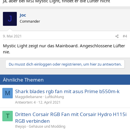
Ja, aber bei MSI Mystic Light, findet er die Lüfter nicht
Joc
J
Commander
9. Mai 2021
#4
Mystic Light zeigt nur das Mainboard. Angeschlossene Lüfter
nie.
Du musst dich einloggen oder registrieren, um hier zu antworten.
Ähnliche Themen
Shark blades rgb fan mit asus Prime b550m-k
M
Maggidiebanane
Luftkühlung
Antworten
4
12. April 2021
Dritten Corsair RGB Fan mit Corsair Hydro H115i
T
RGB verbinden
thejojo
Gehäuse und Modding