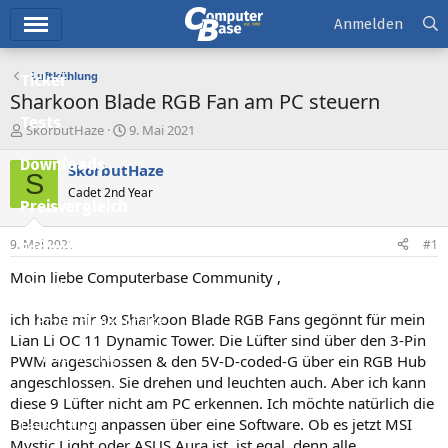
Hauptmenü
Anmelden
Luftkühlung
Ticker
Sharkoon Blade RGB Fan am PC steuern
Tests
E
E
SkorbutHaze
9. Mai 2021
r
r
Downloads
s
s
SkorbutHaze
S
t
t
Cadet 2nd Year
e
e
Preisvergleich
l
l
l
l
9. Mai 2021
#1
Forum
e
t
r
a
Moin liebe Computerbase Community ,
Aktuelles
m
ich habe mir 9x Sharkoon Blade RGB Fans gegönnt für mein
Empfohlene Inhalte
Lian Li OC 11 Dynamic Tower. Die Lüfter sind über den 3-Pin
Neue Beiträge
PWM angeschlossen & den 5V-D-coded-G über ein RGB Hub
angeschlossen. Sie drehen und leuchten auch. Aber ich kann
Neueste Aktivitäten
diese 9 Lüfter nicht am PC erkennen. Ich möchte natürlich die
Beleuchtung anpassen über eine Software. Ob es jetzt MSI
Leserartikel
Mystic Light oder ASUS Aura ist, ist egal, denn alle