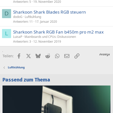
Antworten
5
19. November 2020
Sharkoon Shark Blades RGB steuern
D
dodoG
Luftkühlung
Antworten
11
17. Januar 2020
Sharkoon Shark RGB Fan b450m pro m2 max
L
LuisaP
Mainboards und CPUs: Diskussionen
Antworten
3
12. November 2019
Facebook
X (Twitter)
Bluesky
Reddit
WhatsApp
E-Mail
Link
Teilen:
Luftkühlung
Passend zum Thema