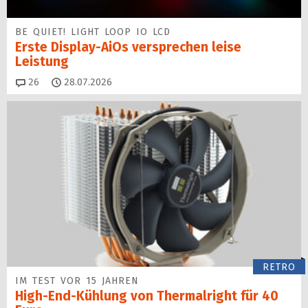
BE QUIET! LIGHT LOOP IO LCD
Erste Display-AiOs versprechen leise
Leistung
Kommentare
26
28.07.2026
RETRO
IM TEST VOR 15 JAHREN
High-End-Kühlung von Thermalright für 40