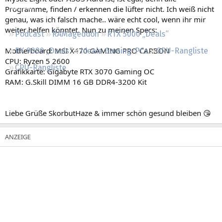
Regeln
Programme, finden / erkennen die lüfter nicht. Ich weiß nicht
genau, was ich falsch mache.. wäre echt cool, wenn ihr mir
weiter helfen könntet. Nun zu meinen Specs:
Podcast
RAMageddon
RTX 5000 „Deals“
Motherboard: MSI X470 GAMING PRO CARBON
RX 9000 „Deals“
Ideale Gaming-PCs
GPU-Rangliste
CPU: Ryzen 5 2600
CPU-Rangliste
Grafikkarte: Gigabyte RTX 3070 Gaming OC
RAM: G.Skill DIMM 16 GB DDR4-3200 Kit
Liebe Grüße SkorbutHaze & immer schön gesund bleiben 😘