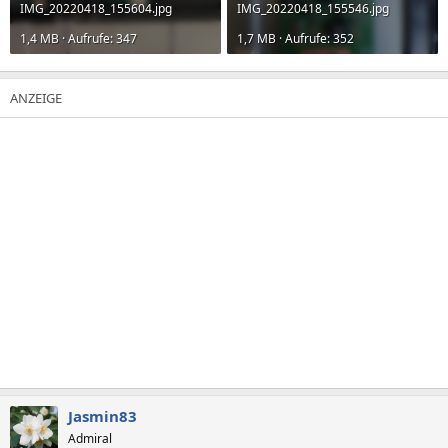
IMG_20220418_155604.jpg
IMG_20220418_155546.jpg
1,4 MB · Aufrufe: 347
1,7 MB · Aufrufe: 352
Jasmin83
Admiral