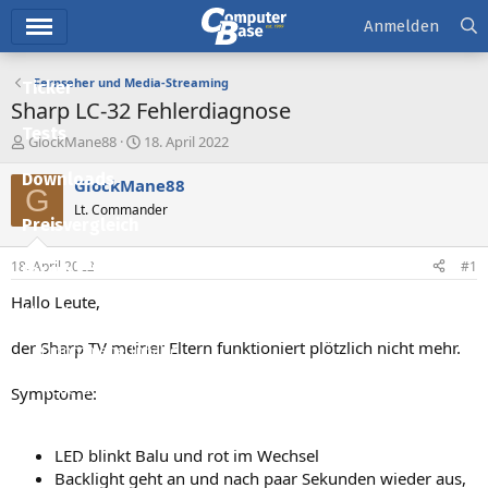
Hauptmenü
Anmelden
Fernseher und Media-Streaming
Ticker
Sharp LC-32 Fehlerdiagnose
Tests
E
E
GlockMane88
18. April 2022
r
r
Downloads
s
s
GlockMane88
G
t
t
Lt. Commander
e
e
Preisvergleich
l
l
l
l
18. April 2022
#1
Forum
e
t
r
a
Hallo Leute,
Aktuelles
m
der Sharp TV meiner Eltern funktioniert plötzlich nicht mehr.
Empfohlene Inhalte
Neue Beiträge
Symptome:
Neueste Aktivitäten
LED blinkt Balu und rot im Wechsel
Leserartikel
Backlight geht an und nach paar Sekunden wieder aus,