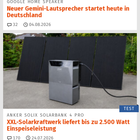
GOOGLE HOME SPEAKER
Neuer Gemini-Laut­spre­cher startet heu­te in
Deutschland
Kommentare
32
04.08.2026
TEST
ANKER SOLIX SOLARBANK 4 PRO
XXL-Solarkraftwerk liefert bis zu 2.500 Watt
Einspeise­leistung
Kommentare
170
24.07.2026