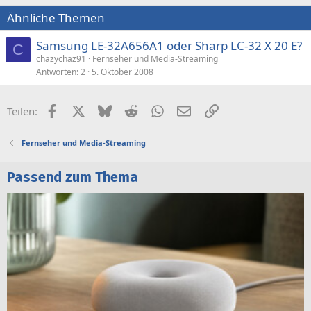
Ähnliche Themen
Samsung LE-32A656A1 oder Sharp LC-32 X 20 E?
C
chazychaz91
Fernseher und Media-Streaming
Antworten
2
5. Oktober 2008
Facebook
X (Twitter)
Bluesky
Reddit
WhatsApp
E-Mail
Link
Teilen:
Fernseher und Media-Streaming
Passend zum Thema