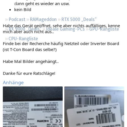
dann geht es wieder an usw.
Regeln
kein Bild
Podcast
RAMageddon
RTX 5000 „Deals“
Habe das Gerät geöffnet, sehe aber nichts auffälliges, kenne
RX 9000 „Deals“
Ideale Gaming-PCs
GPU-Rangliste
mich aber auch nicht aus..
CPU-Rangliste
Finde bei der Recherche häufig Netzteil oder Inverter Board
(ist T-Con Board das selbe?)
Habe Mal Bilder angehängt..
Danke für eure Ratschläge!
Anhänge