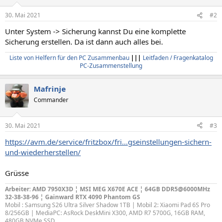
30. Mai 2021
#2
Unter System -> Sicherung kannst Du eine komplette
Sicherung erstellen. Da ist dann auch alles bei.
Liste von Helfern für den PC Zusammenbau
|||
Leitfaden / Fragenkatalog
PC-Zusammenstellung
Mafrinje
Commander
30. Mai 2021
#3
https://avm.de/service/fritzbox/fri...gseinstellungen-sichern-
und-wiederherstellen/
Grüsse
Arbeiter: AMD 7950X3D ¦ MSI MEG X670E ACE ¦ 64GB DDR5@6000MHz
32-38-38-96 ¦ Gainward RTX 4090 Phantom GS
Mobil : Samsung S26 Ultra Silver Shadow 1TB | Mobil 2: Xiaomi Pad 6S Pro
8/256GB | MediaPC: AsRock DeskMini X300, AMD R7 5700G, 16GB RAM,
480GB NVMe SSD