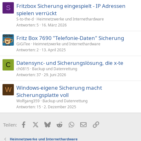
Fritzbox Sicherung eingespielt - IP Adressen
S
spielen verrückt
S-to-the-d
Heimnetzwerke und Internethardware
Antworten
5
16. März 2026
Fritz Box 7690 "Telefonie-Daten" Sicherung
GiGiTee
Heimnetzwerke und Internethardware
Antworten
2
13. April 2025
Datensync- und Sicherungslösung, die x-te
C
ch0815
Backup und Datenrettung
Antworten
37
29. Juni 2026
Windows-eigene Sicherung macht
W
Sicherungsplatte voll
Wolfgang359
Backup und Datenrettung
Antworten
15
2. Dezember 2025
Facebook
X (Twitter)
Bluesky
Reddit
WhatsApp
E-Mail
Link
Teilen:
Heimnetzwerke und Internethardware