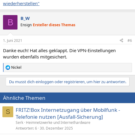
wiederherstellen"
B_W
B
Ensign
Ersteller dieses Themas
1. Juni 2021
#6
Danke euch! Hat alles geklappt. Die VPN-Einstellungen
wurden ebenfalls mitgesichert.
Nickel
R
e
a
Du musst dich einloggen oder registrieren, um hier zu antworten.
k
t
i
Ähnliche Themen
o
n
e
FRITZ!Box Internetzugang über Mobilfunk -
S
n
Telefonie nutzen [Ausfall-Sicherung]
:
Serk
Heimnetzwerke und Internethardware
Antworten
6
30. Dezember 2025