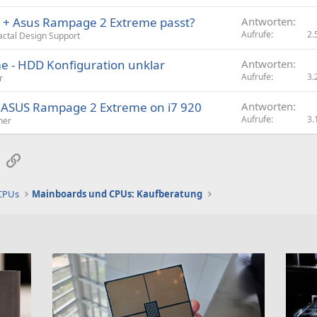
5 + Asus Rampage 2 Extreme passt?
Antworten
Aufrufe
2.
actal Design Support
 - HDD Konfiguration unklar
Antworten
Aufrufe
3.
r
r ASUS Rampage 2 Extreme on i7 920
Antworten
Aufrufe
3.
her
sApp
E-Mail
Link
 CPUs
Mainboards und CPUs: Kaufberatung