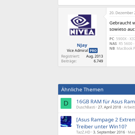
20. Dezember 
Gebraucht wü
sowieso au
PC
:
5900X - X3
NAS
:
R5 5600 
NJay
NB
:
MacBook Pr
Vice Admiral
PRO
Registriert
Aug. 2013
Beiträge
6.749
Ähnliche Themen
16GB RAM für Asus Ram
D
DuschBasti
27. April 2018
Arbeit
[Asus Rampage 2 Extrem
Treiber unter Win10?
TazZ.HD
3. September 2016
Main