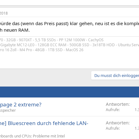
2018
rde das (wenn das Preis passt) klar gehen, neu ist es die kompl
ch neuen RAM.
70 - 32GB - 9070XT - 5,5 TB SSDs - PP 12M 1000W - CachyOS
- Gigabyte MC12-LE0 - 128GB ECC RAM - 500GB SSD - 3x18TB HDD - Ubuntu Serv
o 16 Zoll - M4 Pro - 48GB - 1TB SSD - MacOS 26
Du musst dich einloggen
page 2 extreme?
Antworten
Aufrufe
1.
sspeicher
e] Bluescreen durch fehlende LAN-
Antworten
Aufrufe
1.
boards und CPUs: Probleme mit Intel