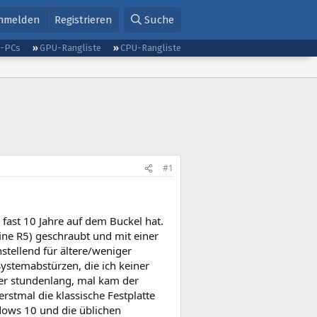
nmelden
Registrieren
Suche
g-PCs
GPU-Rangliste
CPU-Rangliste
#1
n fast 10 Jahre auf dem Buckel hat.
ne R5) geschraubt und mit einer
stellend für ältere/weniger
ystemabstürzen, die ich keiner
er stundenlang, mal kam der
stmal die klassische Festplatte
ows 10 und die üblichen