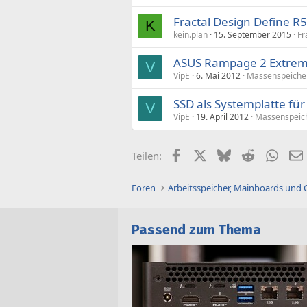
Fractal Design Define R
K
kein.plan
15. September 2015
Fr
ASUS Rampage 2 Extreme
V
VipE
6. Mai 2012
Massenspeiche
SSD als Systemplatte fü
V
VipE
19. April 2012
Massenspeic
Facebook
X (Twitter)
Bluesky
Reddit
What
Teilen:
Foren
Arbeitsspeicher, Mainboards und
Passend zum Thema