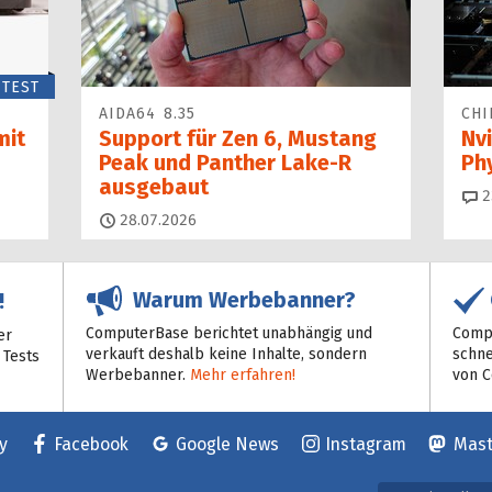
TEST
AIDA64 8.35
CHI
mit
Support für Zen 6, Mustang
Nvi
Peak und Panther Lake-R
Ph
ausgebaut
2
28.07.2026
Warum Werbebanner?
!
ComputerBase berichtet unabhängig und
Compu
er
verkauft deshalb keine Inhalte, sondern
schne
 Tests
Werbebanner.
Mehr erfahren!
von 
y
Facebook
Google News
Instagram
Mas