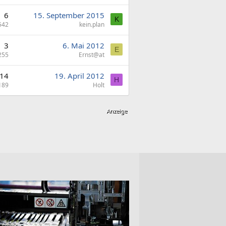
6
15. September 2015
K
542
kein.plan
3
6. Mai 2012
E
255
Ernst@at
14
19. April 2012
H
189
Holt