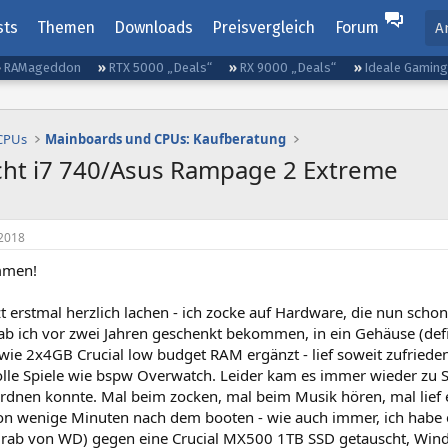
sts
Themen
Downloads
Preisvergleich
Forum
A
RAMageddon
RTX 5000 „Deals“
RX 9000 „Deals“
Ideale Gamin
 CPUs
Mainboards und CPUs: Kaufberatung
ucht i7 740/Asus Rampage 2 Extreme
2018
mmen!
tzt erstmal herzlich lachen - ich zocke auf Hardware, die nun scho
b ich vor zwei Jahren geschenkt bekommen, in ein Gehäuse (defi
ie 2x4GB Crucial low budget RAM ergänzt - lief soweit zufrieden
lle Spiele wie bspw Overwatch. Leider kam es immer wieder zu S
rdnen konnte. Mal beim zocken, mal beim Musik hören, mal lief 
on wenige Minuten nach dem booten - wie auch immer, ich habe er
rab von WD) gegen eine Crucial MX500 1TB SSD getauscht, Wind