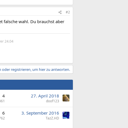
#2
et falsche wahl. Du brauchst aber
er 24.04
 oder registrieren, um hier zu antworten.
4
27. April 2018
361
doof123
6
3. September 2016
762
TazZ.HD