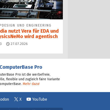
PDESIGN UND ENGINEERING
dia nutzt Vera für EDA und
ysicsNeMo wird agentisch
Kommentare
3
27.07.2026
ComputerBase Pro
terBase Pro ist die werbefreie,
lle, flexible und zugleich faire Variante
ComputerBase.
Mehr dazu!
todon
X
YouTube