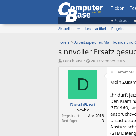
Ticker
Te
Podcast
Aktuelles
Leserartikel
Regeln
Foren
Arbeitsspeicher, Mainboards und
sinnvoller Ersatz ges
E
E
DuschBasti
20. Dezember 2018
r
r
s
s
20. Dezember 
t
t
D
Moin Zusa
e
e
l
l
l
l
Ihr dürft je
e
t
Den Kram ha
DuschBasti
r
a
GTX 960, sow
m
Newbie
anspruchsvo
Registriert
Apr. 2018
Ursache zuo
Beiträge
3
Absturz sch
(2TB Dateng