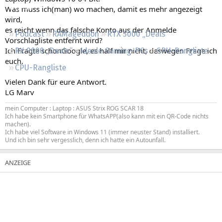
Regeln
Was muss ich(man) wo machen, damit es mehr angezeigt
wird,
es reicht wenn das falsche Konto aus der Anmelde
Podcast
RAMageddon
RTX 5000 „Deals“
Vorschlagliste entfernt wird?
Ich Fragte schonGoogle, es half mir nicht, deswegen Frage ich
RX 9000 „Deals“
Ideale Gaming-PCs
GPU-Rangliste
euch.
CPU-Rangliste
Vielen Dank für eure Antwort.
LG Marv
mein Computer : Laptop : ASUS Strix ROG SCAR 18
Ich habe kein Smartphone für WhatsAPP(also kann mit ein QR-Code nichts
machen).
Ich habe viel Software in Windows 11 (immer neuster Stand) installiert.
Und ich bin sehr vergesslich, denn ich hatte ein Autounfall.