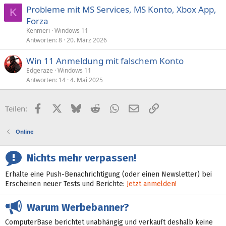
Probleme mit MS Services, MS Konto, Xbox App,
K
Forza
Kenmeri
Windows 11
Antworten
8
20. März 2026
Win 11 Anmeldung mit falschem Konto
Edgeraze
Windows 11
Antworten
14
4. Mai 2025
Facebook
X (Twitter)
Bluesky
Reddit
WhatsApp
E-Mail
Link
Teilen:
Online
Nichts mehr verpassen!
Erhalte eine Push-Benachrichtigung (oder einen Newsletter) bei
Erscheinen neuer Tests und Berichte:
Jetzt anmelden!
Warum Werbebanner?
ComputerBase berichtet unabhängig und verkauft deshalb keine