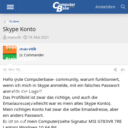
Hauptmenü
Anmelden
Online
Ticker
Skype Konto
Tests
E
E
marvob
19. Mai 2021
r
r
Downloads
s
s
marvob
t
t
Lt. Commander
e
e
Preisvergleich
l
l
l
l
19. Mai 2021
#1
Forum
e
t
r
a
Hallo gute Computerbase- community, warum funktioniert,
Aktuelles
m
wenn ich mich in Skype anmelde, mit ein falsches Passwort
anmelde der Login?
Empfohlene Inhalte
Das Profilbild ist zwar das richtige, und auch die
Neue Beiträge
Emailadresse(vielleicht war es mein altes Skype Konto).
Mein richtiges Konto hat zwar die selbe Emailadresse, aber
Neueste Aktivitäten
ein anders Passwort.
Es ist so auf mein Computer(siehe Signatur MSI GT83VR 7RE
Leserartikel
Laptop) Windows 10 64 Bit.