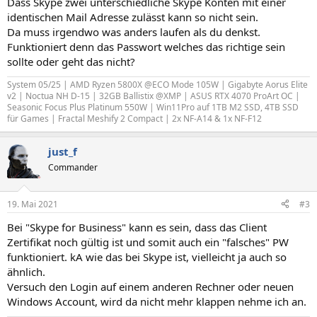
Dass Skype zwei unterschiedliche Skype Konten mit einer
identischen Mail Adresse zulässt kann so nicht sein.
Da muss irgendwo was anders laufen als du denkst.
Funktioniert denn das Passwort welches das richtige sein
sollte oder geht das nicht?
System 05/25 | AMD Ryzen 5800X @ECO Mode 105W | Gigabyte Aorus Elite
v2 | Noctua NH D-15 | 32GB Ballistix @XMP | ASUS RTX 4070 ProArt OC |
Seasonic Focus Plus Platinum 550W | Win11Pro auf 1TB M2 SSD, 4TB SSD
für Games | Fractal Meshify 2 Compact | 2x NF-A14 & 1x NF-F12
just_f
Commander
19. Mai 2021
#3
Bei "Skype for Business" kann es sein, dass das Client
Zertifikat noch gültig ist und somit auch ein "falsches" PW
funktioniert. kA wie das bei Skype ist, vielleicht ja auch so
ähnlich.
Versuch den Login auf einem anderen Rechner oder neuen
Windows Account, wird da nicht mehr klappen nehme ich an.